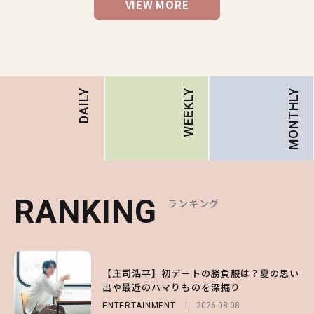
VIEW MORE
MONTHLY
DAILY
WEEKLY
RANKING
RANKING
RANKING
ランキング
ランキング
ランキング
1
1
1
【森香澄】理想のスタイルはどう作る？体型
【庄司浩平】初デートの勝負服は？夏の思い
【SNIDEL】長濱ねるとロマンティックトラ
キープの秘訣や夏の過ごし方など独占インタ
出や最近のハマりものを深掘り
ッドな秋はじめ｜2026秋の新作コーデ4選
ビュー！
ENTERTAINMENT
FASHION
Sponsored
2026.08.08
2026.07.10
ENTERTAINMENT
2026.07.31