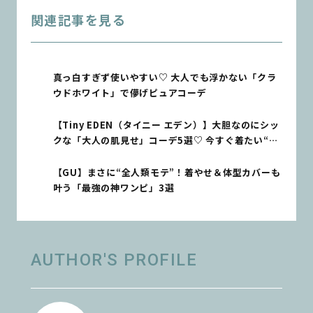
関連記事を見る
真っ白すぎず使いやすい♡ 大人でも浮かない「クラ
ウドホワイト」で儚げピュアコーデ
【Tiny EDEN（タイニー エデン）】大胆なのにシッ
クな「大人の肌見せ」コーデ5選♡ 今すぐ着たい“主
役級”夏アイテムが目白押し
【GU】まさに“全人類モテ”！着やせ＆体型カバーも
叶う「最強の神ワンピ」3選
AUTHOR'S PROFILE