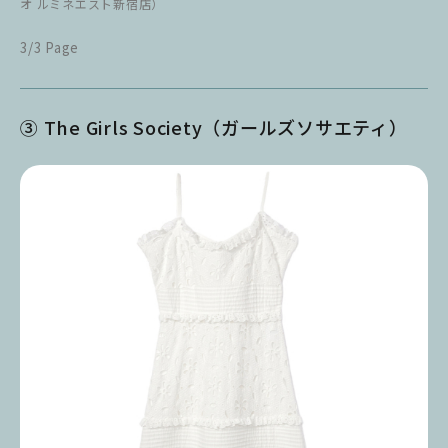
オ ルミネエスト新宿店）
3/3 Page
③ The Girls Society（ガールズソサエティ）