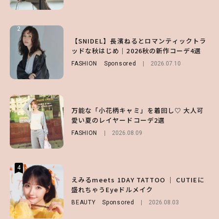
2
2
2
【付録】総柄ハローキティが可愛すぎ♡ 紀
【SNIDEL】長濱ねるとロマンティックトラ
【庄司浩平】初デートの勝負服は？夏の思い
ノ国屋コラボの“優秀保冷バッグ”は夏の強
ッドな秋はじめ｜2026秋の新作コーデ4選
出や最近のハマりものを深掘り
い味方！【オトナミューズ9月号増刊】
FASHION
ENTERTAINMENT
Sponsored
2026.08.08
2026.07.10
FUROKU
2026.07.12
3
3
3
【谷まりあ】夏は“シアースカート”でさり
万能な「小花柄キャミ」を着回し♡ 大人可
【SNIDEL】長濱ねるとロマンティックトラ
げなく肌見せ！透け感のニュアンスを楽しめ
愛い夏のレイヤードコーデ2選
ッドな秋はじめ｜2026秋の新作コーデ4選
るマストハブアイテム4選
FASHION
FASHION
Sponsored
2026.08.09
2026.07.10
FASHION
2026.07.19
4
4
4
【ハローキティ】がスシローと初コラボ♡
えみるmeets 1DAY TATTOO ｜ CUTIEに
【大原優乃】夏メイクはプレイフルに！ドキ
第1弾の気になるメニュー＆限定グッズを総
盛れちゃうEyeドルメイク
ッとしちゃう色っぽ“うるみ目”のつくり方
チェック！
BEAUTY
BEAUTY
Sponsored
2026.08.01
2026.08.03
LIFESTYLE
2026.07.31