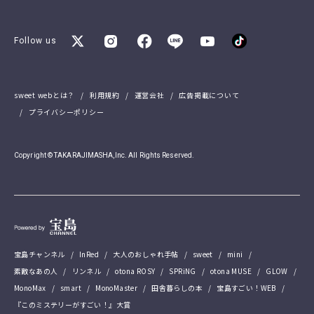
Follow us
sweet webとは？
利用規約
運営会社
広告掲載について
プライバシーポリシー
Copyright © TAKARAJIMASHA,Inc. All Rights Reserved.
宝島チャンネル
InRed
大人のおしゃれ手帖
sweet
mini
素敵なあの人
リンネル
otona ROSY
SPRiNG
otona MUSE
GLOW
MonoMax
smart
MonoMaster
田舎暮らしの本
宝島すごい！WEB
『このミステリーがすごい！』大賞