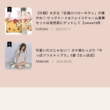
5
5
5
【付録】大きな「日焼けハローキティ」が激
【夏ヘアのくずれ・うねりに】ヘアメイク夢
えみるmeets 1DAY TATTOO ｜ CUTIEに
かわ♡ ビッグトート&フェイスチャーム豪華
月直伝♡ ドライシャンプー「バティスト」
盛れちゃうEyeドルメイク
セットは完売前にゲットして【sweet9月号
を使ったプロ級スタイリング3選
BEAUTY
Sponsored
2026.08.03
増刊】
FUROKU
BEAUTY
Sponsored
2026.07.11
2026.07.03
6
6
6
【ハローキティ】がスシローと初コラボ♡
【GU】夏の“主役級”アイテム決定！ヘルシ
可愛いだけじゃない♡ ヌケ感たっぷり「今
第1弾の気になるメニュー＆限定グッズを総
ー＆可愛すぎる「大人の肌見せ」トップス3
っぽフリルトップス」5選【ちぃぽぽ】
チェック！
選
FASHION
2026.08.08
LIFESTYLE
FASHION
2026.07.19
2026.07.31