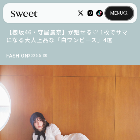
【櫻坂46・守屋麗奈】が魅せる♡ 1枚でサマ
になる大人上品な「白ワンピース」4選
FASHION
2026.5.30