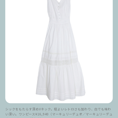
シックをもたらす深めVネック。程よいレトロさも加わり、白でも味わ
い深い。ワンピース¥16,940（マーキュリーデュオ／マーキュリーデュ