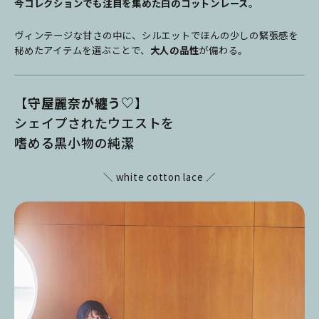
今コレクションでも注目を集めた白のコットンレース
。
ヴィンテージな甘さの中に、シルエットでほんの少しの緊張感を
秘めたアイテムを選ぶことで、
大人の品性
が備わる。
【
守屋麗奈が纏う♡
】
シェイプされたウエストを
嗜める黒小物の純潔
＼ white cotton lace ／