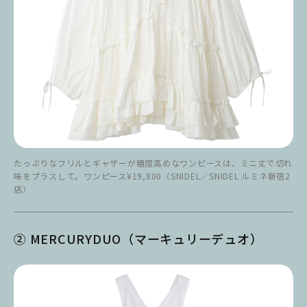
たっぷりなフリルとギャザーが糖度高めなワンピースは、ミニ丈で切れ
味をプラスして。ワンピース¥19,800（SNIDEL／SNIDEL ルミネ新宿2
店）
② MERCURYDUO（マーキュリーデュオ）