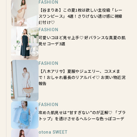
FASHION
【谷まりあ】この夏1枚は欲しい主役級「レー
スワンピース」4選！さりげない透け感に視線
釘付け♡
FASHION
可愛いコほど見せ上手♡ 好バランスな真夏の肌
見せコーデ3選
FASHION
【八木アリサ】夏服やジュエリー、コスメま
で！おしゃれ番長のリアルバイ♡ お買い物近況
報告
FASHION
攻めた肌見せは“甘すぎない”のが正解♡ 「ブラ
トップ」を透けさせるヘルシーな色っぽコーデ
otona SWEET