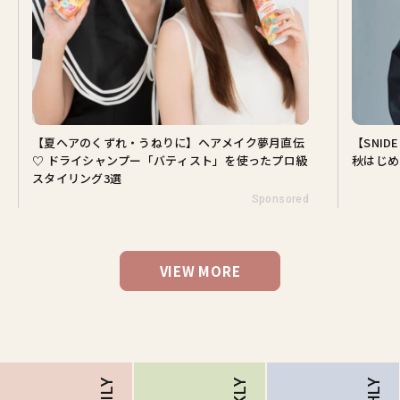
【夏ヘアのくずれ・うねりに】ヘアメイク夢月直伝
【SNI
♡ ドライシャンプー「バティスト」を使ったプロ級
秋はじめ
スタイリング3選
Sponsored
VIEW MORE
DAILY