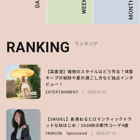
MONTHLY
WEEKLY
RANKING
RANKING
RANKING
ランキング
ランキング
ランキング
1
1
1
【森香澄】理想のスタイルはどう作る？体型
【ハローキティ】がスシローと初コラボ♡
【SNIDEL】長濱ねるとロマンティックトラ
キープの秘訣や夏の過ごし方など独占インタ
第1弾の気になるメニュー＆限定グッズを総
ッドな秋はじめ｜2026秋の新作コーデ4選
ビュー！
チェック！
FASHION
Sponsored
2026.07.10
ENTERTAINMENT
LIFESTYLE
2026.07.31
2026.07.31
2
2
2
【付録】総柄ハローキティが可愛すぎ♡ 紀
【SNIDEL】長濱ねるとロマンティックトラ
【大原優乃】夏メイクはプレイフルに！ドキ
ノ国屋コラボの“優秀保冷バッグ”は夏の強
ッドな秋はじめ｜2026秋の新作コーデ4選
ッとしちゃう色っぽ“うるみ目”のつくり方
い味方！【オトナミューズ9月号増刊】
FASHION
BEAUTY
Sponsored
2026.08.01
2026.07.10
FUROKU
2026.07.12