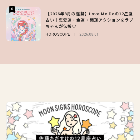
6
6
6
【2026年8月の運勢】Love Me Doの12星座
【GU】夏の“主役級”アイテム決定！ヘルシ
【SNIDEL】長濱ねるとロマンティックトラ
占い｜恋愛運・金運・開運アクションをラブ
ー＆可愛すぎる「大人の肌見せ」トップス3
ッドな秋はじめ｜2026秋の新作コーデ4選
ちゃんが伝授♡
選
FASHION
Sponsored
2026.07.10
HOROSCOPE
FASHION
2026.07.19
2026.08.01