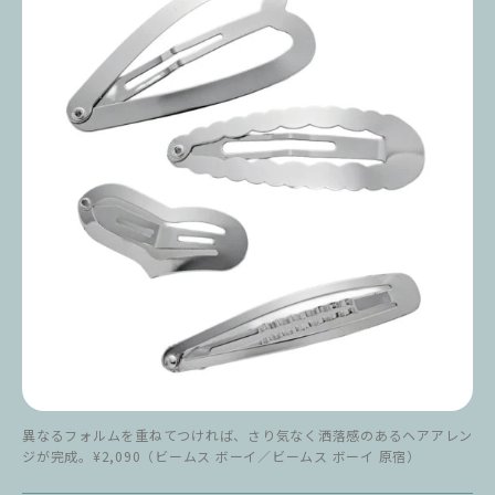
異なるフォルムを重ねてつければ、さり気なく洒落感のあるヘアアレン
ジが完成。¥2,090（ビームス ボーイ／ビームス ボーイ 原宿）