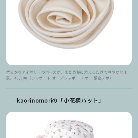
柔らかなアイボリーのローズが、まとめ髪に添えるだけで華やかな印
象。¥8,800（シャポード オー／シャポード オー 銀座ノボ）
kaorinomoriの「小花柄ハット」