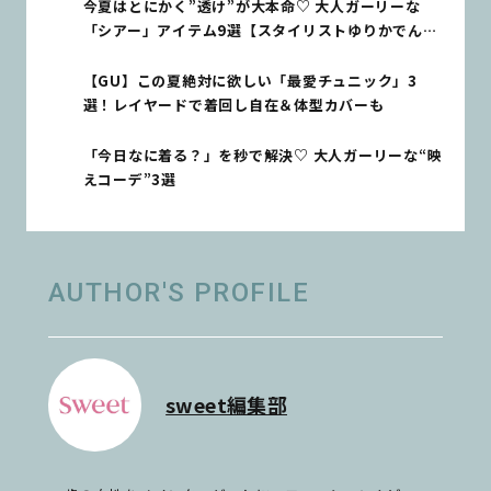
今夏はとにかく”透け”が大本命♡ 大人ガーリーな
「シアー」アイテム9選【スタイリストゆりかでんの
今月のディグりもの！】
【GU】この夏絶対に欲しい「最愛チュニック」3
選！レイヤードで着回し自在＆体型カバーも
「今日なに着る？」を秒で解決♡ 大人ガーリーな“映
えコーデ”3選
AUTHOR'S PROFILE
sweet編集部