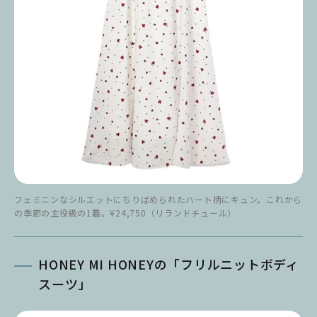
フェミニンなシルエットにちりばめられたハート柄にキュン。これから
の季節の主役級の1着。¥24,750（リランドチュール）
HONEY MI HONEYの「フリルニットボディ
スーツ」