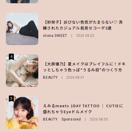
3
3
3
【スタバ】約160通りのカスタマイズができ
【谷まりあ】夏は“シアースカート”でさり
【紗栄子】媚びない色気がたまらない♡ 洗
る⁉ 39店舗限定『My フルーツ³ フラペチー
げなく肌見せ！透け感のニュアンスを楽しめ
練されたカジュアル肌見せコーデ2選
ノ®』を徹底レポ♡
るマストハブアイテム4選
otona SWEET
2026.08.02
LIFESTYLE
FASHION
2026.07.19
2026.07.30
4
4
4
【齋藤飛鳥】人生初のロブに！「意外としっ
【夏ヘアのくずれ・うねりに】ヘアメイク夢
【大原優乃】夏メイクはプレイフルに！ドキ
くりくるし、すごく新鮮で心地いい」ヘアカ
月直伝♡ ドライシャンプー「バティスト」
ッとしちゃう色っぽ“うるみ目”のつくり方
ットの様子を独占でお届け♡
を使ったプロ級スタイリング3選
BEAUTY
2026.08.01
ENTERTAINMENT
BEAUTY
Sponsored
2026.07.30
2026.07.03
5
5
5
【森香澄】理想のスタイルはどう作る？体型
【ハローキティ】がスシローと初コラボ♡
えみるmeets 1DAY TATTOO ｜ CUTIEに
キープの秘訣や夏の過ごし方など独占インタ
第1弾の気になるメニュー＆限定グッズを総
盛れちゃうEyeドルメイク
ビュー！
チェック！
BEAUTY
Sponsored
2026.08.03
ENTERTAINMENT
LIFESTYLE
2026.07.31
2026.07.31