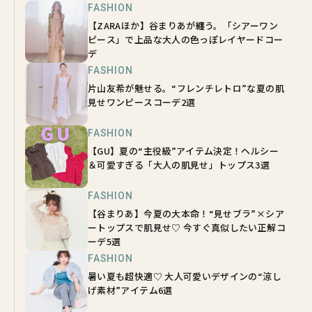
FASHION
【ZARAほか】谷まりあが纏う。「シアーワン
ピース」で上品な大人の色っぽレイヤードコー
デ
FASHION
片山友希が魅せる。“フレンチレトロ”な夏の肌
見せワンピースコーデ2選
FASHION
【GU】夏の“主役級”アイテム決定！ヘルシー
＆可愛すぎる「大人の肌見せ」トップス3選
FASHION
【谷まりあ】今夏の大本命！“見せブラ”×シア
ートップスで肌見せ♡ 今すぐ真似したい正解コ
ーデ5選
FASHION
暑い夏も超快適♡ 大人可愛いデザインの“涼し
げ素材”アイテム6選