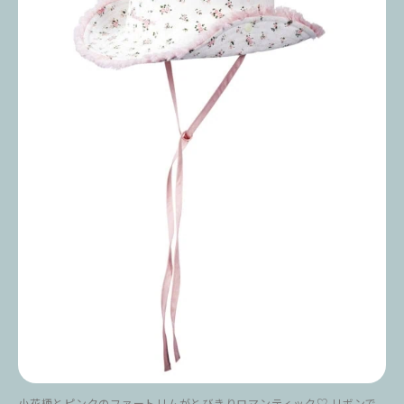
小花柄とピンクのファートリムがとびきりロマンティック♡ リボンで