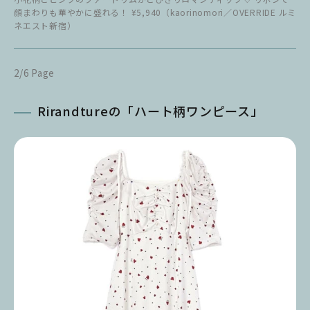
顔まわりも華やかに盛れる！ ¥5,940（kaorinomori／OVERRIDE ルミ
ネエスト新宿）
2/6 Page
Rirandtureの「ハート柄ワンピース」