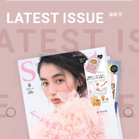
LATEST ISSUE
最新号
TEST I
T ISSU
E・
LATE