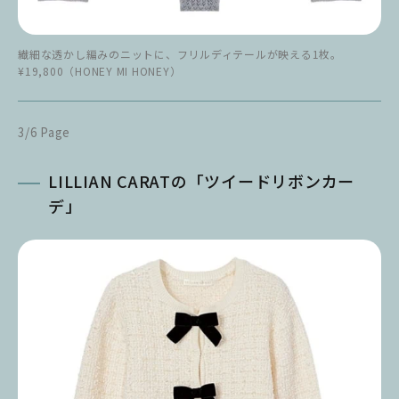
繊細な透かし編みのニットに、フリルディテールが映える1枚。
¥19,800（HONEY MI HONEY）
3/6 Page
LILLIAN CARATの「ツイードリボンカー
デ」