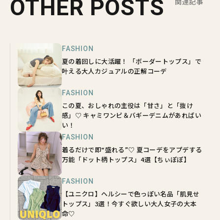
OTHER POSTS
関連記事
FASHION
夏の着回しに大活躍！ 「ボーダートップス」で
叶える大人カジュアルの正解コーデ
FASHION
この夏、おしゃれの主役は「甘さ」と「抜け
感」♡ キャミワンピ＆バギーデニムがあればい
い！
FASHION
着るだけで即“盛れる”♡ 夏コーデをアプデする
万能「ドット柄トップス」4選【ちぃぽぽ】
FASHION
【ユニクロ】ヘルシーで色っぽい名品「肌見せ
トップス」3選！今すぐ欲しい大人女子の大本
命♡