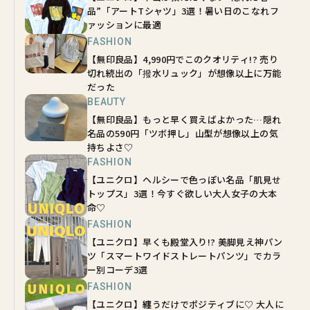
品”「アートTシャツ」3選！暑い日のこなれフ
ァッションに最適
FASHION
【無印良品】4,990円でこのクオリティ!? 売り
切れ続出の「撥水リュック」が想像以上に万能
だった
BEAUTY
【無印良品】もっと早く買えばよかった…隠れ
名品の590円「ツボ押し」山型が想像以上の気
持ちよさ♡
FASHION
【ユニクロ】ヘルシーで色っぽい名品「肌見せ
トップス」3選！今すぐ欲しい大人女子の大本
命♡
FASHION
【ユニクロ】早くも殿堂入り!? 美脚見え神パン
ツ「スマートワイドストレートパンツ」でカラ
ー別コーデ3選
FASHION
【ユニクロ】纏うだけでポジティブに♡ 大人に