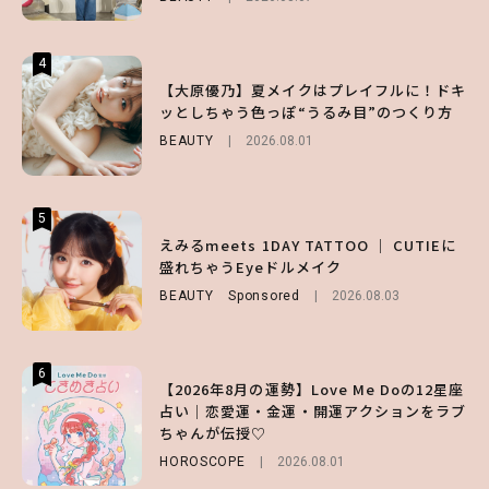
4
4
4
【スタバ】約160通りのカスタマイズができ
【ハローキティ】がスシローと初コラボ♡
【大原優乃】夏メイクはプレイフルに！ドキ
る⁉ 39店舗限定『My フルーツ³ フラペチー
第1弾の気になるメニュー＆限定グッズを総
ッとしちゃう色っぽ“うるみ目”のつくり方
ノ®』を徹底レポ♡
チェック！
BEAUTY
2026.08.01
LIFESTYLE
LIFESTYLE
2026.07.30
2026.07.31
5
5
5
【夏ヘアのくずれ・うねりに】ヘアメイク夢
えみるmeets 1DAY TATTOO ｜ CUTIEに
【SNIDEL】長濱ねるとロマンティックトラ
月直伝♡ ドライシャンプー「バティスト」
盛れちゃうEyeドルメイク
ッドな秋はじめ｜2026秋の新作コーデ4選
を使ったプロ級スタイリング3選
BEAUTY
FASHION
Sponsored
Sponsored
2026.08.03
2026.07.10
BEAUTY
Sponsored
2026.07.03
6
6
6
【2026年8月の運勢】Love Me Doの12星座
【GU】夏の“主役級”アイテム決定！ヘルシ
【ALD1】グループの魅力＆素顔に迫る♡ 一
占い｜恋愛運・金運・開運アクションをラブ
ー＆可愛すぎる「大人の肌見せ」トップス3
問一答をお届け！【sweet web独占】
ちゃんが伝授♡
選
ENTERTAINMENT
2026.08.03
HOROSCOPE
FASHION
2026.07.19
2026.08.01