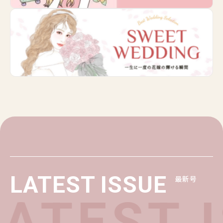
LATEST ISSUE
最新号
ATEST 