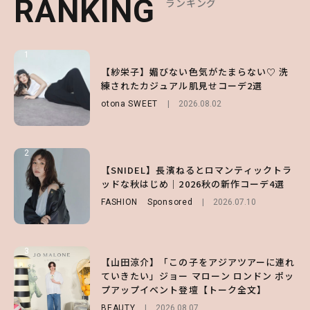
RANKING
RANKING
RANKING
ランキング
ランキング
ランキング
1
1
1
【ハローキティ】がスシローと初コラボ♡
【紗栄子】媚びない色気がたまらない♡ 洗
【SNIDEL】長濱ねるとロマンティックトラ
第1弾の気になるメニュー＆限定グッズを総
練されたカジュアル肌見せコーデ2選
ッドな秋はじめ｜2026秋の新作コーデ4選
チェック！
otona SWEET
FASHION
Sponsored
2026.08.02
2026.07.10
LIFESTYLE
2026.07.31
2
2
2
【付録】総柄ハローキティが可愛すぎ♡ 紀
【SNIDEL】長濱ねるとロマンティックトラ
【大原優乃】夏メイクはプレイフルに！ドキ
ノ国屋コラボの“優秀保冷バッグ”は夏の強
ッドな秋はじめ｜2026秋の新作コーデ4選
ッとしちゃう色っぽ“うるみ目”のつくり方
い味方！【オトナミューズ9月号増刊】
FASHION
BEAUTY
Sponsored
2026.08.01
2026.07.10
FUROKU
2026.07.12
3
3
3
【山田涼介】「この子をアジアツアーに連れ
【森香澄】理想のスタイルはどう作る？体型
【谷まりあ】夏は“シアースカート”でさり
ていきたい」ジョー マローン ロンドン ポッ
キープの秘訣や夏の過ごし方など独占インタ
げなく肌見せ！透け感のニュアンスを楽しめ
プアップイベント登壇【トーク全文】
ビュー！
るマストハブアイテム4選
BEAUTY
ENTERTAINMENT
FASHION
2026.08.07
2026.07.19
2026.07.31