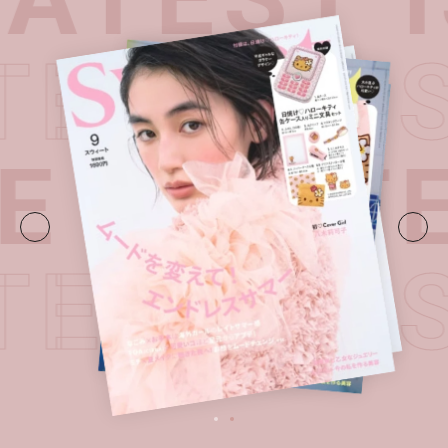
ATEST I
E・
LATE
ATEST I