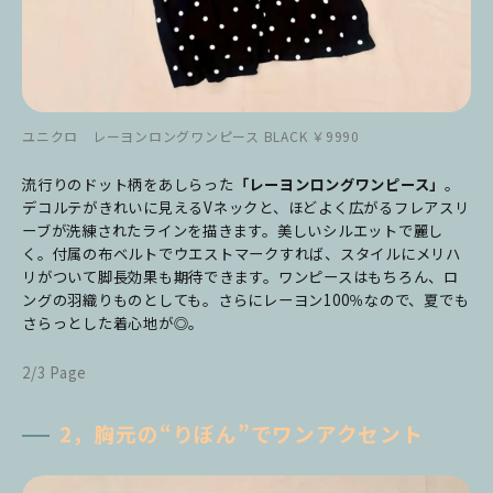
ユニクロ レーヨンロングワンピース BLACK ￥9990
流行りのドット柄をあしらった
「レーヨンロングワンピース」
。
デコルテがきれいに見えるVネックと、ほどよく広がるフレアスリ
ーブが洗練されたラインを描きます。美しいシルエットで麗し
く。付属の布ベルトでウエストマークすれば、スタイルにメリハ
リがついて脚長効果も期待できます。ワンピースはもちろん、ロ
ングの羽織りものとしても。さらにレーヨン100％なので、夏でも
さらっとした着心地が◎。
2/3 Page
2，胸元の“りぼん”でワンアクセント