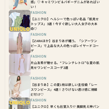
感」♡ キャミワンピ＆バギーデニムがあればい
い！
FASHION
【ユニクロ】ヘルシーで色っぽい名品「肌見せ
トップス」3選！今すぐ欲しい大人女子の大本
命♡
FASHION
【ZARAほか】谷まりあが纏う。「シアーワン
ピース」で上品な大人の色っぽレイヤードコー
デ
FASHION
片山友希が魅せる。“フレンチレトロ”な夏の肌
見せワンピースコーデ2選
FASHION
【谷まりあ】この夏1枚は欲しい主役級「レー
スワンピース」4選！さりげない透け感に視線
釘付け♡
FASHION
【ユニクロ】早くも殿堂入り!? 美脚見え神パン