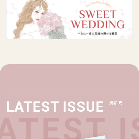
LATEST ISSUE
最新号
ATEST I