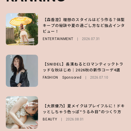
1
1
1
【森香澄】理想のスタイルはどう作る？体型
【ハローキティ】がスシローと初コラボ♡
【SNIDEL】長濱ねるとロマンティックトラ
キープの秘訣や夏の過ごし方など独占インタ
第1弾の気になるメニュー＆限定グッズを総
ッドな秋はじめ｜2026秋の新作コーデ4選
ビュー！
チェック！
FASHION
Sponsored
2026.07.10
ENTERTAINMENT
LIFESTYLE
2026.07.31
2026.07.31
2
2
2
【付録】総柄ハローキティが可愛すぎ♡ 紀
【SNIDEL】長濱ねるとロマンティックトラ
【大原優乃】夏メイクはプレイフルに！ドキ
ノ国屋コラボの“優秀保冷バッグ”は夏の強
ッドな秋はじめ｜2026秋の新作コーデ4選
ッとしちゃう色っぽ“うるみ目”のつくり方
い味方！【オトナミューズ9月号増刊】
FASHION
BEAUTY
Sponsored
2026.08.01
2026.07.10
FUROKU
2026.07.12
3
3
3
【スタバ】約160通りのカスタマイズができ
【谷まりあ】夏は“シアースカート”でさり
【大原優乃】夏メイクはプレイフルに！ドキ
る⁉ 39店舗限定『My フルーツ³ フラペチー
げなく肌見せ！透け感のニュアンスを楽しめ
ッとしちゃう色っぽ“うるみ目”のつくり方
ノ®』を徹底レポ♡
るマストハブアイテム4選
BEAUTY
2026.08.01
LIFESTYLE
FASHION
2026.07.19
2026.07.30