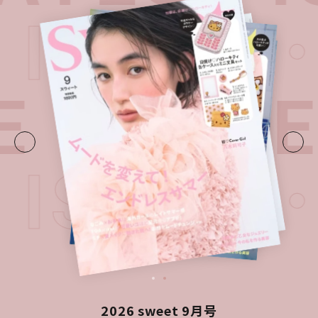
T ISSUE
E・
LATE
T ISSUE
2026 sweet 9月号