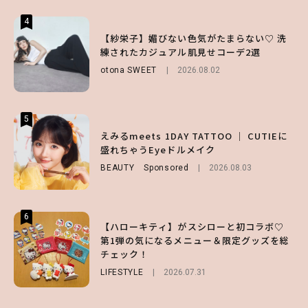
4
4
4
【齋藤飛鳥】人生初のロブに！「意外としっ
【夏ヘアのくずれ・うねりに】ヘアメイク夢
【紗栄子】媚びない色気がたまらない♡ 洗
くりくるし、すごく新鮮で心地いい」ヘアカ
月直伝♡ ドライシャンプー「バティスト」
練されたカジュアル肌見せコーデ2選
ットの様子を独占でお届け♡
を使ったプロ級スタイリング3選
otona SWEET
2026.08.02
ENTERTAINMENT
BEAUTY
Sponsored
2026.07.30
2026.07.03
5
5
5
【森香澄】理想のスタイルはどう作る？体型
【ハローキティ】がスシローと初コラボ♡
えみるmeets 1DAY TATTOO ｜ CUTIEに
キープの秘訣や夏の過ごし方など独占インタ
第1弾の気になるメニュー＆限定グッズを総
盛れちゃうEyeドルメイク
ビュー！
チェック！
BEAUTY
Sponsored
2026.08.03
ENTERTAINMENT
LIFESTYLE
2026.07.31
2026.07.31
6
6
6
【ハローキティ】がスシローと初コラボ♡
【GU】夏の“主役級”アイテム決定！ヘルシ
【SNIDEL】長濱ねるとロマンティックトラ
第1弾の気になるメニュー＆限定グッズを総
ー＆可愛すぎる「大人の肌見せ」トップス3
ッドな秋はじめ｜2026秋の新作コーデ4選
チェック！
選
FASHION
Sponsored
2026.07.10
LIFESTYLE
FASHION
2026.07.19
2026.07.31