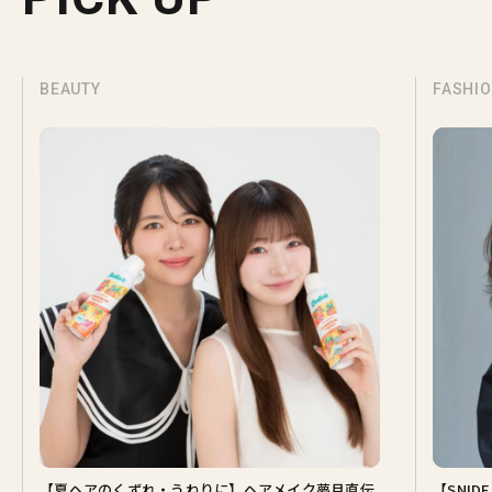
BEAUTY
FASHI
【夏ヘアのくずれ・うねりに】ヘアメイク夢月直伝
【SNI