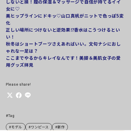
しないと損！膣の保湿＆マッサージで自信が持てるイイ
女に♡
美ヒップラインにドキッ♡山口真帆がニットで色っぽ5変
化
正しい場所につけないと逆効果⁉︎香水はこうつけるとい
い！
秋冬はショートブーツさえあればいい。文句ナシにおし
ゃれな一足は？
ここまでやるからキレイなんです！美脚＆美肌女子の愛
用グッズ拝見
Please share!
#Tag
#モデル
#ワンピース
#新作