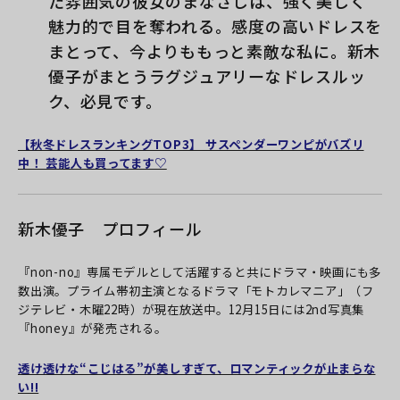
た雰囲気の彼女のまなざしは、強く美しく
魅力的で目を奪われる。感度の高いドレスを
まとって、今よりももっと素敵な私に。新木
優子がまとうラグジュアリーなドレスルッ
ク、必見です。
【秋冬ドレスランキングTOP3】 サスペンダーワンピがバズリ
中！ 芸能人も買ってます♡
新木優子 プロフィール
『non-no』専属モデルとして活躍すると共にドラマ・映画にも多
数出演。プライム帯初主演となるドラマ「モトカレマニア」（フ
ジテレビ・木曜22時）が現在放送中。12月15日には2nd写真集
『honey』が発売される。
透け透けな“こじはる”が美しすぎて、ロマンティックが止まらな
い!!