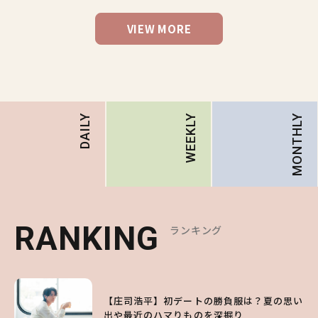
VIEW MORE
MONTHLY
DAILY
WEEKLY
RANKING
RANKING
RANKING
ランキング
ランキング
ランキング
1
1
1
【庄司浩平】初デートの勝負服は？夏の思い
【大原優乃】夏メイクはプレイフルに！ドキ
【SNIDEL】長濱ねるとロマンティックトラ
出や最近のハマりものを深掘り
ッとしちゃう色っぽ“うるみ目”のつくり方
ッドな秋はじめ｜2026秋の新作コーデ4選