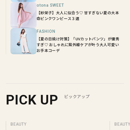
otona SWEET
【紗栄子】大人に似合う♡ 甘すぎない夏の大本
命ピンクワンピース３選
FASHION
【夏の日焼け対策】「UVカットパンツ」が優秀
すぎ♡ おしゃれに紫外線ケアが叶う大人可愛い
お手本コーデ
PICK UP
ピックアップ
BEAUTY
BEAUT