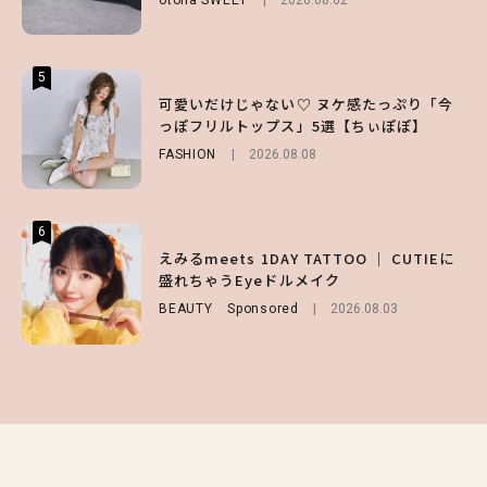
otona SWEET
FASHION
Sponsored
2026.08.02
2026.07.10
LIFESTYLE
2026.07.31
5
5
5
【夏ヘアのくずれ・うねりに】ヘアメイク夢
可愛いだけじゃない♡ ヌケ感たっぷり「今
【ALD1】グループの魅力＆素顔に迫る♡ 一
月直伝♡ ドライシャンプー「バティスト」
っぽフリルトップス」5選【ちぃぽぽ】
問一答をお届け！【sweet web独占】
を使ったプロ級スタイリング3選
FASHION
ENTERTAINMENT
2026.08.08
2026.08.03
BEAUTY
Sponsored
2026.07.03
6
6
6
【GU】夏の“主役級”アイテム決定！ヘルシ
えみるmeets 1DAY TATTOO ｜ CUTIEに
【庄司浩平】初デートの勝負服は？夏の思い
ー＆可愛すぎる「大人の肌見せ」トップス3
盛れちゃうEyeドルメイク
出や最近のハマりものを深掘り
選
BEAUTY
ENTERTAINMENT
Sponsored
2026.08.08
2026.08.03
FASHION
2026.07.19