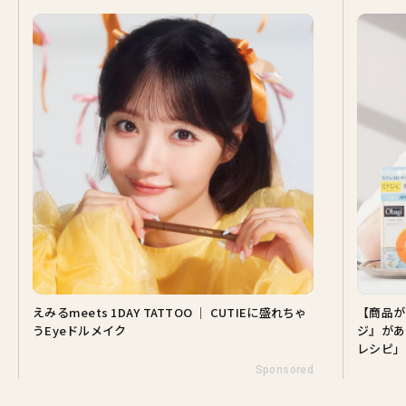
えみるmeets 1DAY TATTOO ｜ CUTIEに盛れちゃ
【商品が
うEyeドルメイク
ジ』があ
レシピ」
Sponsored