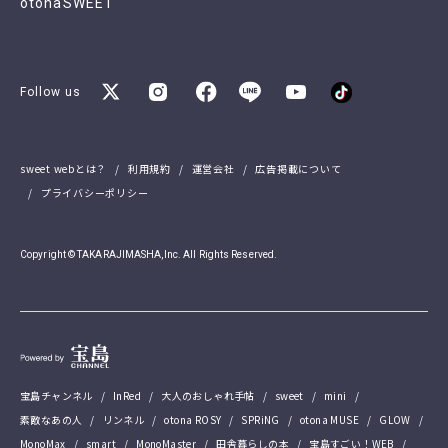
otonaSWEET
Follow us
sweet webとは？
利用規約
運営会社
広告掲載について
プライバシーポリシー
Copyright © TAKARAJIMASHA,Inc. All Rights Reserved.
宝島チャンネル
InRed
大人のおしゃれ手帖
sweet
mini
素敵なあの人
リンネル
otona ROSY
SPRiNG
otona MUSE
GLOW
MonoMax
smart
MonoMaster
田舎暮らしの本
宝島すごい！WEB