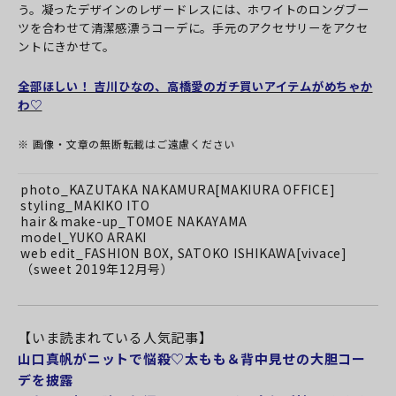
う。凝ったデザインのレザードレスには、ホワイトのロングブー
ツを合わせて清潔感漂うコーデに。手元のアクセサリーをアクセ
ントにきかせて。
全部ほしい！ 吉川ひなの、高橋愛のガチ買いアイテムがめちゃか
わ♡
※ 画像・文章の無断転載はご遠慮ください
photo_KAZUTAKA NAKAMURA[MAKIURA OFFICE]
styling_MAKIKO ITO
hair＆make-up_TOMOE NAKAYAMA
model_YUKO ARAKI
web edit_FASHION BOX, SATOKO ISHIKAWA[vivace]
（
sweet 2019年12月号
）
【いま読まれている人気記事】
山口真帆がニットで悩殺♡太もも＆背中見せの大胆コー
デを披露