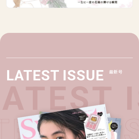
LATEST ISSUE
最新号
ATEST 
TEST I