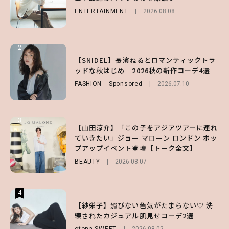
ENTERTAINMENT
BEAUTY
FASHION
Sponsored
2026.08.01
2026.08.08
2026.07.10
2
2
2
【森香澄】理想のスタイルはどう作る？体型
【付録】総柄ハローキティが可愛すぎ♡ 紀
【SNIDEL】長濱ねるとロマンティックトラ
キープの秘訣や夏の過ごし方など独占インタ
ノ国屋コラボの“優秀保冷バッグ”は夏の強
ッドな秋はじめ｜2026秋の新作コーデ4選
ビュー！
い味方！【オトナミューズ9月号増刊】
FASHION
Sponsored
2026.07.10
ENTERTAINMENT
FUROKU
2026.07.12
2026.07.31
3
3
3
【山田涼介】「この子をアジアツアーに連れ
【ハローキティ】がスシローと初コラボ♡
【谷まりあ】夏は“シアースカート”でさり
ていきたい」ジョー マローン ロンドン ポッ
第1弾の気になるメニュー＆限定グッズを総
げなく肌見せ！透け感のニュアンスを楽しめ
プアップイベント登壇【トーク全文】
チェック！
るマストハブアイテム4選
BEAUTY
LIFESTYLE
FASHION
2026.08.07
2026.07.19
2026.07.31
4
4
4
【ハローキティ】がスシローと初コラボ♡
【紗栄子】媚びない色気がたまらない♡ 洗
【SNIDEL】長濱ねるとロマンティックトラ
第1弾の気になるメニュー＆限定グッズを総
練されたカジュアル肌見せコーデ2選
ッドな秋はじめ｜2026秋の新作コーデ4選
チェック！