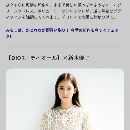
ひたすらに可憐な印象の、まるで美しい葉っぱのようなオールグ
リーンのドレス。ボリューミーなシルエットが、逆に華奢なボデ
ィラインを強調してくれます。デコルテを大胆に魅せつけて。
みちょぱ、かとれなが即買い取り！ 今季の新作を今すぐチェッ
ク!!
【DIOR／ディオール】×新木優子