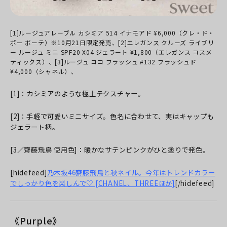
[1]ルージュアレーブル カシミア 514 イナモアド ¥6,000（クレ・ド・
ポー ボーテ）※10月21日限定発売、[2]エレガンス クルーズ ライブリ
ー ルージュ ミニ SPF20 X04 ジェラート ¥1,800（エレガンス コスメ
ティックス）、[3]ルージュ ココ フラッシュ #132 フラッシュド
¥4,000（シャネル）、
[1]：カシミアのような極上テクスチャー。
[2]：手軽で可愛いミニサイズ。色名に合わせて、実はキャップも
ジェラート柄。
[3／齋藤飛鳥 使用色]：暖かなサテンピンクがひと塗りで発色。
[hidefeed]
乃木坂46齋藤飛鳥と秋ネイル。今年はトレンドカラー
でしっかり色を楽しんで♡ [CHANEL、THREEほか]
[/hidefeed]
《Purple》