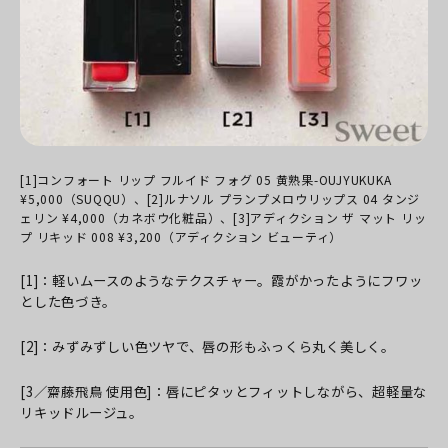
[1]コンフォート リップ フルイド フォグ 05 黄熟果-OUJYUKUKA
¥5,000（SUQQU）、[2]ルナソル プランプメロウリップス 04 タンジ
ェリン ¥4,000（カネボウ化粧品）、[3]アディクション ザ マット リッ
プ リキッド 008 ¥3,200（アディクション ビューティ）
[1]：軽いムースのようなテクスチャー。霞がかったようにフワッ
とした色づき。
[2]：みずみずしい色ツヤで、唇の形もふっくら丸く美しく。
[3／齋藤飛鳥 使用色]：唇にピタッとフィットしながら、超軽量な
リキッドルージュ。