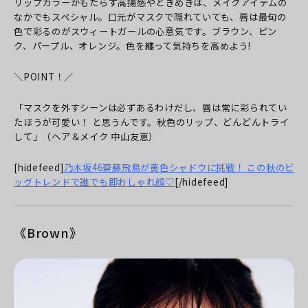
リップカラーがもたらす高揚感やときめきは、メイクアイテムの
なかでもスペシャル。口元がマスクで隠れていても、唇は最旬の
色で彩るのがスウィートガールの心意気です。ブラウン、ピン
ク、パープル、オレンジ。色を纏って気持ちを高めよう!
＼POINT！／
「マスクを外すシーンは必ずあるわけだし、唇は常に彩られてい
たほうが可愛い！ と思うんです。秋色のリップ、どんどんトライ
して」（ヘア＆メイク 中山友恵）
[hidefeed]
乃木坂46齋藤飛鳥が黄色シャドウに挑戦！ この秋のビ
ッグトレンドで誰でも即おしゃれ顔♡
[/hidefeed]
《Brown》