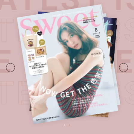
ATEST 
E・
LATE
ATEST 