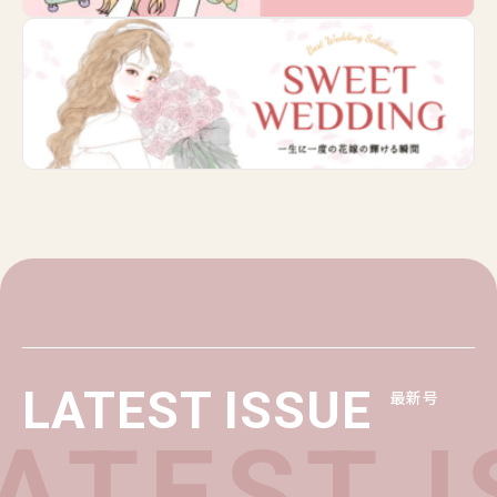
LATEST ISSUE
最新号
TEST I