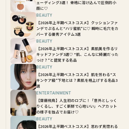
ェーディング3選！ 骨格に溶け込んで圧倒的小
顔に♡
BEAUTY
【2026年上半期ベストコスメ】クッションファ
ンデでぷるんと“ハリ蜜肌”に♡ 瞬時に毛穴をカ
バーする優秀アイテム3選
BEAUTY
【2026年上半期ベストコスメ】素肌美を作るリ
キッドファンデ3選♡ “肌、こんなに綺麗だった
っけ？”と錯覚する名品
BEAUTY
【2026年上半期ベストコスメ】肌を労わる“ス
キンケア級”下地とは？素肌を格上げする名品3
選
ENTERTAINMENT
【齋藤飛鳥】人生初のロブに！「意外としっく
りくるし、すごく新鮮で心地いい」ヘアカット
の様子を独占でお届け♡
BEAUTY
【2026年上半期ベストコスメ】思わず見惚れる