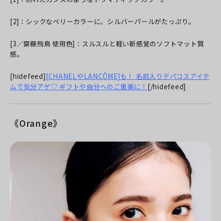
[2]：シックなベリーカラーに、シルバーパールがたっぷり。
[3／齋藤飛鳥 使用色]：スルスルと軽い新感覚のソフトマット質
感。
[hidefeed]
[CHANELやLANCÔME]も！ 名前入りデパコスアイテ
ムで気分アゲ♡ ギフトや自分へのご褒美に！
[/hidefeed]
《Orange》