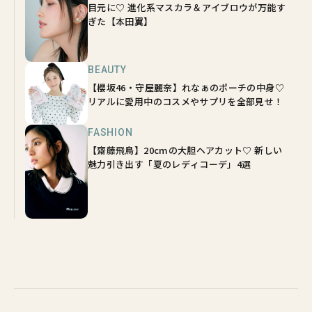
目元に♡ 進化系マスカラ＆アイブロウが万能す
ぎた【本田翼】
BEAUTY
【櫻坂46・守屋麗奈】れなぁのポーチの中身♡
リアルに愛用中のコスメやサプリを全部見せ！
FASHION
【齋藤飛鳥】20cmの大胆ヘアカット♡ 新しい
魅力引き出す「夏のレディコーデ」4選