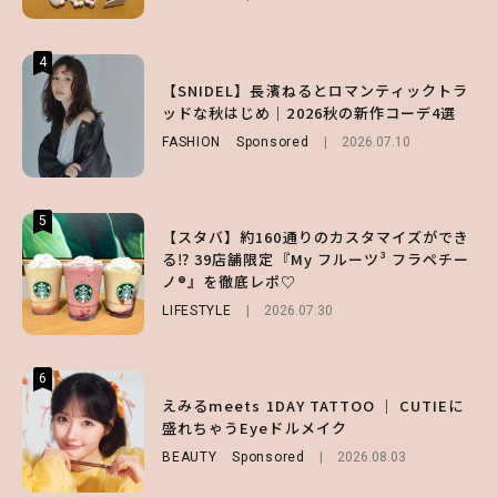
4
4
4
【夏ヘアのくずれ・うねりに】ヘアメイク夢
【SNIDEL】長濱ねるとロマンティックトラ
【大原優乃】夏メイクはプレイフルに！ドキ
月直伝♡ ドライシャンプー「バティスト」
ッドな秋はじめ｜2026秋の新作コーデ4選
ッとしちゃう色っぽ“うるみ目”のつくり方
を使ったプロ級スタイリング3選
FASHION
BEAUTY
Sponsored
2026.08.01
2026.07.10
BEAUTY
Sponsored
2026.07.03
5
5
5
【スタバ】約160通りのカスタマイズができ
【ハローキティ】がスシローと初コラボ♡
【SNIDEL】長濱ねるとロマンティックトラ
る⁉ 39店舗限定『My フルーツ³ フラペチー
第1弾の気になるメニュー＆限定グッズを総
ッドな秋はじめ｜2026秋の新作コーデ4選
ノ®』を徹底レポ♡
チェック！
FASHION
Sponsored
2026.07.10
LIFESTYLE
LIFESTYLE
2026.07.30
2026.07.31
6
6
6
【GU】夏の“主役級”アイテム決定！ヘルシ
えみるmeets 1DAY TATTOO ｜ CUTIEに
【ALD1】グループの魅力＆素顔に迫る♡ 一
ー＆可愛すぎる「大人の肌見せ」トップス3
盛れちゃうEyeドルメイク
問一答をお届け！【sweet web独占】
選
BEAUTY
ENTERTAINMENT
Sponsored
2026.08.03
2026.08.03
FASHION
2026.07.19