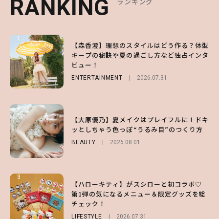
RANKING
RANKING
RANKING
ランキング
ランキング
ランキング
1
1
1
【森香澄】理想のスタイルはどう作る？体型
【ハローキティ】がスシローと初コラボ♡
【SNIDEL】長濱ねるとロマンティックトラ
キープの秘訣や夏の過ごし方など独占インタ
第1弾の気になるメニュー＆限定グッズを総
ッドな秋はじめ｜2026秋の新作コーデ4選
ビュー！
チェック！
FASHION
Sponsored
2026.07.10
ENTERTAINMENT
LIFESTYLE
2026.07.31
2026.07.31
2
2
2
【齋藤飛鳥】人生初のロブに！「意外としっ
【付録】総柄ハローキティが可愛すぎ♡ 紀
【大原優乃】夏メイクはプレイフルに！ドキ
くりくるし、すごく新鮮で心地いい」ヘアカ
ノ国屋コラボの“優秀保冷バッグ”は夏の強
ッとしちゃう色っぽ“うるみ目”のつくり方
ットの様子を独占でお届け♡
い味方！【オトナミューズ9月号増刊】
BEAUTY
2026.08.01
ENTERTAINMENT
FUROKU
2026.07.12
2026.07.30
3
3
3
【ハローキティ】がスシローと初コラボ♡
【スタバ】約160通りのカスタマイズができ
【谷まりあ】夏は“シアースカート”でさり
第1弾の気になるメニュー＆限定グッズを総
る⁉ 39店舗限定『My フルーツ³ フラペチー
げなく肌見せ！透け感のニュアンスを楽しめ
チェック！
ノ®』を徹底レポ♡
るマストハブアイテム4選
LIFESTYLE
LIFESTYLE
FASHION
2026.07.19
2026.07.31
2026.07.30