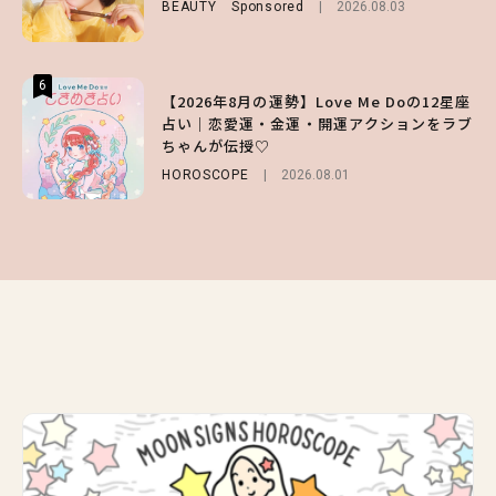
BEAUTY
Sponsored
2026.08.03
ENTERTAINMENT
LIFESTYLE
2026.07.31
2026.07.31
6
6
6
【2026年8月の運勢】Love Me Doの12星座
【GU】夏の“主役級”アイテム決定！ヘルシ
【SNIDEL】長濱ねるとロマンティックトラ
占い｜恋愛運・金運・開運アクションをラブ
ー＆可愛すぎる「大人の肌見せ」トップス3
ッドな秋はじめ｜2026秋の新作コーデ4選
ちゃんが伝授♡
選
FASHION
Sponsored
2026.07.10
HOROSCOPE
FASHION
2026.07.19
2026.08.01