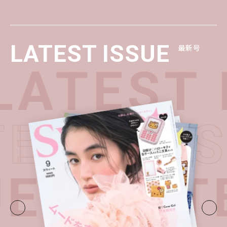
LATEST ISSUE
最新号
ATEST 
TEST I
UE・
LATE