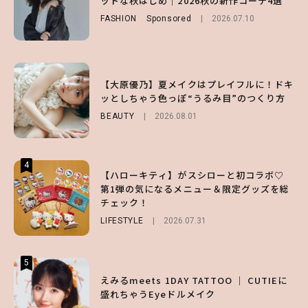
ッドな秋はじめ｜2026秋の新作コーデ4選
ッとしちゃう色っぽ“うるみ目”のつくり方
い味方！【オトナミューズ9月号増刊】
FASHION
BEAUTY
Sponsored
2026.08.01
2026.07.10
FUROKU
2026.07.12
3
3
3
【スタバ】約160通りのカスタマイズができ
【谷まりあ】夏は“シアースカート”でさり
【大原優乃】夏メイクはプレイフルに！ドキ
る⁉ 39店舗限定『My フルーツ³ フラペチー
げなく肌見せ！透け感のニュアンスを楽しめ
ッとしちゃう色っぽ“うるみ目”のつくり方
ノ®』を徹底レポ♡
るマストハブアイテム4選
BEAUTY
2026.08.01
LIFESTYLE
FASHION
2026.07.19
2026.07.30
4
4
4
【ハローキティ】がスシローと初コラボ♡
【齋藤飛鳥】人生初のロブに！「意外としっ
【夏ヘアのくずれ・うねりに】ヘアメイク夢
第1弾の気になるメニュー＆限定グッズを総
くりくるし、すごく新鮮で心地いい」ヘアカ
月直伝♡ ドライシャンプー「バティスト」
チェック！
ットの様子を独占でお届け♡
を使ったプロ級スタイリング3選
LIFESTYLE
ENTERTAINMENT
BEAUTY
Sponsored
2026.07.31
2026.07.30
2026.07.03
5
5
5
【森香澄】理想のスタイルはどう作る？体型
【ハローキティ】がスシローと初コラボ♡
えみるmeets 1DAY TATTOO ｜ CUTIEに
キープの秘訣や夏の過ごし方など独占インタ
第1弾の気になるメニュー＆限定グッズを総
盛れちゃうEyeドルメイク
ビュー！
チェック！