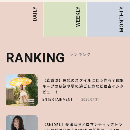
MONTHLY
DAILY
WEEKLY
RANKING
RANKING
RANKING
ランキング
ランキング
ランキング
1
1
1
【森香澄】理想のスタイルはどう作る？体型
【ハローキティ】がスシローと初コラボ♡
【SNIDEL】長濱ねるとロマンティックトラ
キープの秘訣や夏の過ごし方など独占インタ
第1弾の気になるメニュー＆限定グッズを総
ッドな秋はじめ｜2026秋の新作コーデ4選
ビュー！
チェック！
FASHION
Sponsored
2026.07.10
ENTERTAINMENT
LIFESTYLE
2026.07.31
2026.07.31
2
2
2
【付録】総柄ハローキティが可愛すぎ♡ 紀
【SNIDEL】長濱ねるとロマンティックトラ
【大原優乃】夏メイクはプレイフルに！ドキ
ノ国屋コラボの“優秀保冷バッグ”は夏の強