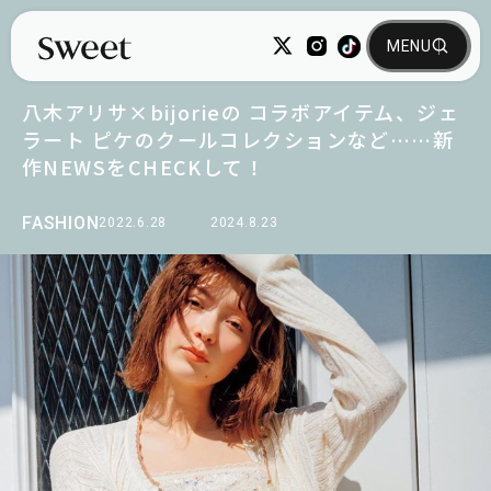
八木アリサ×bijorieの コラボアイテム、ジェ
ラート ピケのクールコレクションなど……新
作NEWSをCHECKして！
FASHION
2022.6.28
2024.8.23