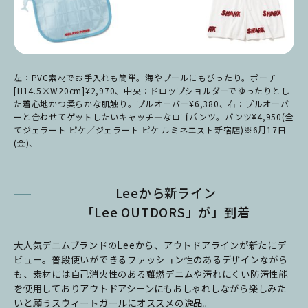
左：PVC素材でお手入れも簡単。海やプールにもぴったり。ポーチ
[H14.5×W20cm]¥2,970、中央：ドロップショルダーでゆったりとし
た着心地かつ柔らかな肌触り。プルオーバー¥6,380、右：プルオーバ
ーと合わせてゲットしたいキャッチ―なロゴパンツ。パンツ¥4,950(全
てジェラート ピケ／ジェラート ピケ ルミネエスト新宿店)※6月17日
(金)、
Leeから新ライン
「Lee OUTDORS」が」到着
大人気デニムブランドのLeeから、アウトドアラインが新たにデ
ビュー。普段使いができるファッション性のあるデザインながら
も、素材には自己消火性のある難燃デニムや汚れにくい防汚性能
を使用しておりアウトドアシーンにもおしゃれしながら楽しみた
いと願うスウィートガールにオススメの逸品。