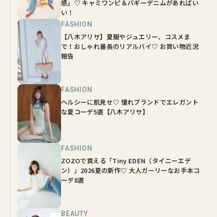
感」♡ キャミワンピ＆バギーデニムがあればい
い！
FASHION
【八木アリサ】夏服やジュエリー、コスメま
で！おしゃれ番長のリアルバイ♡ お買い物近況
報告
FASHION
ヘルシーに肌見せ♡ 憧れブランドでエレガント
な夏コーデ5選【八木アリサ】
FASHION
ZOZOで買える「Tiny EDEN（タイニーエデ
ン）」2026夏の新作♡ 大人ガーリーなお手本コ
ーデ8選
BEAUTY