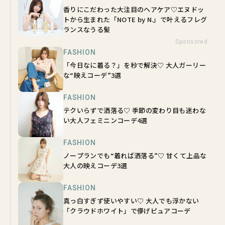
香りにこだわった大注目のヘアケア♡エヌドッ
トから生まれた「NOTE by N.」で叶えるフレグ
ランスなうる髪
Sponsored
FASHION
「今日なに着る？」を秒で解決♡ 大人ガーリー
な“映えコーデ”3選
FASHION
テクいらずで洒落る♡ 季節の変わり目も迷わな
い大人フェミニンコーデ4選
FASHION
ノープランでも“着れば洒落る”♡ 甘くて上品な
大人の映えコーデ3選
FASHION
真っ白すぎず使いやすい♡ 大人でも浮かない
「クラウドホワイト」で儚げピュアコーデ