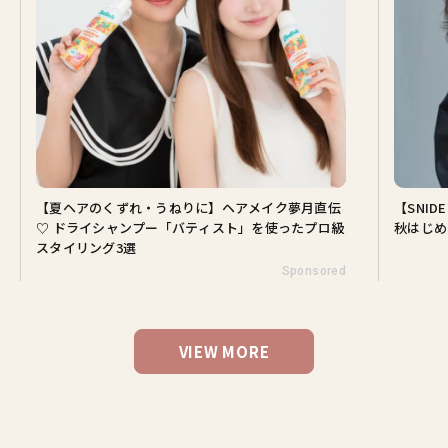
【夏ヘアのくずれ・うねりに】ヘアメイク夢月直伝
【SNI
♡ ドライシャンプー「バティスト」を使ったプロ級
秋はじめ
スタイリング3選
Sponsored
VIEW MORE