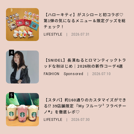
3
3
3
【ハローキティ】がスシローと初コラボ♡
【スタバ】約160通りのカスタマイズができ
【谷まりあ】夏は“シアースカート”でさり
第1弾の気になるメニュー＆限定グッズを総
る⁉ 39店舗限定『My フルーツ³ フラペチー
げなく肌見せ！透け感のニュアンスを楽しめ
チェック！
ノ®』を徹底レポ♡
るマストハブアイテム4選
LIFESTYLE
LIFESTYLE
FASHION
2026.07.19
2026.07.31
2026.07.30
4
4
4
【夏ヘアのくずれ・うねりに】ヘアメイク夢
【SNIDEL】長濱ねるとロマンティックトラ
【大原優乃】夏メイクはプレイフルに！ドキ
月直伝♡ ドライシャンプー「バティスト」
ッドな秋はじめ｜2026秋の新作コーデ4選
ッとしちゃう色っぽ“うるみ目”のつくり方
を使ったプロ級スタイリング3選
FASHION
BEAUTY
Sponsored
2026.08.01
2026.07.10
BEAUTY
Sponsored
2026.07.03
5
5
5
【スタバ】約160通りのカスタマイズができ
【ハローキティ】がスシローと初コラボ♡
【SNIDEL】長濱ねるとロマンティックトラ
る⁉ 39店舗限定『My フルーツ³ フラペチー
第1弾の気になるメニュー＆限定グッズを総
ッドな秋はじめ｜2026秋の新作コーデ4選
ノ®』を徹底レポ♡
チェック！
FASHION
Sponsored
2026.07.10
LIFESTYLE
LIFESTYLE
2026.07.30
2026.07.31