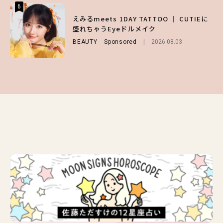
6
6
6
【GU】夏の“主役級”アイテム決定！ヘルシ
えみるmeets 1DAY TATTOO ｜ CUTIEに
【ALD1】グループの魅力＆素顔に迫る♡ 一
ー＆可愛すぎる「大人の肌見せ」トップス3
盛れちゃうEyeドルメイク
問一答をお届け！【sweet web独占】
選
BEAUTY
ENTERTAINMENT
Sponsored
2026.08.03
2026.08.03
FASHION
2026.07.19