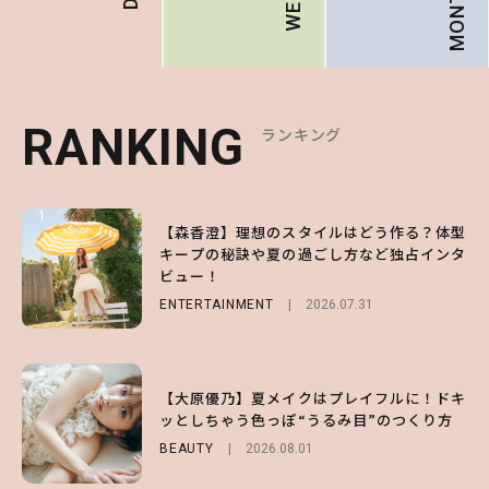
MONTHLY
RANKING
RANKING
RANKING
ランキング
ランキング
ランキング
1
1
1
【森香澄】理想のスタイルはどう作る？体型
【ハローキティ】がスシローと初コラボ♡
【SNIDEL】長濱ねるとロマンティックトラ
キープの秘訣や夏の過ごし方など独占インタ
第1弾の気になるメニュー＆限定グッズを総
ッドな秋はじめ｜2026秋の新作コーデ4選
ビュー！
チェック！
FASHION
Sponsored
2026.07.10
ENTERTAINMENT
LIFESTYLE
2026.07.31
2026.07.31
2
2
2
【齋藤飛鳥】人生初のロブに！「意外としっ
【付録】総柄ハローキティが可愛すぎ♡ 紀
【大原優乃】夏メイクはプレイフルに！ドキ
くりくるし、すごく新鮮で心地いい」ヘアカ
ノ国屋コラボの“優秀保冷バッグ”は夏の強
ッとしちゃう色っぽ“うるみ目”のつくり方
ットの様子を独占でお届け♡
い味方！【オトナミューズ9月号増刊】
BEAUTY
2026.08.01
ENTERTAINMENT
FUROKU
2026.07.12
2026.07.30