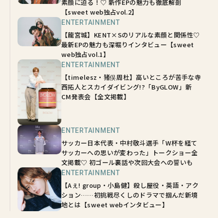
素顔に迫る！♡ 新作EPの魅力も徹底解剖
【sweet web独占vol.2】
ENTERTAINMENT
【龍宮城】KENT×Sのリアルな素顔と関係性♡
最新EPの魅力も深堀りインタビュー【sweet
web独占vol.1】
ENTERTAINMENT
【timelesz・猪俣周杜】高いところが苦手な寺
西拓人とスカイダイビング!?「ByGLOW」新
CM発表会【全文掲載】
ENTERTAINMENT
サッカー日本代表・中村敬斗選手「W杯を経て
サッカーへの思いが変わった」トークショー全
文掲載♡ 初ゴール裏話や次回大会への誓いも
ENTERTAINMENT
【Aぇ! group・小島健】殺し屋役・英語・アク
ション……初挑戦尽くしのドラマで掴んだ新境
地とは【sweet webインタビュー】