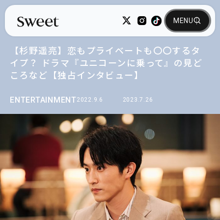
【杉野遥亮】恋もプライベートも〇〇するタ
イプ？ ドラマ『ユニコーンに乗って』の見ど
ころなど【独占インタビュー】
ENTERTAINMENT
2022.9.6
2023.7.26