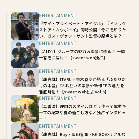
ENTERTAINMENT
『マイ・プライベート・アイダホ』『ドラッグ
ストア・カウボーイ』同時公開！今こそ知りた
い、ガス・ヴァン・サント監督の原点とは？
【sweetムービーインタビュー】
ENTERTAINMENT
【ALD1】グループの魅力＆素顔に迫る♡ 一問
一答をお届け！【sweet web独占】
ENTERTAINMENT
【龍宮城】ITARU×齋木春空が語る「ふたりだ
けの本音」♡ お互いの素顔や新作EPの魅力を
徹底解剖！【sweet web独占vol.3】
ENTERTAINMENT
【森香澄】理想のスタイルはどう作る？体型キ
ープの秘訣や夏の過ごし方など独占インタビュ
ー！
ENTERTAINMENT
【龍宮城】Ray・冨田侑暉・KEIGOのリアルな