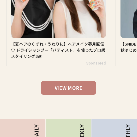
【夏ヘアのくずれ・うねりに】ヘアメイク夢月直伝
【SNI
♡ ドライシャンプー「バティスト」を使ったプロ級
秋はじめ
スタイリング3選
Sponsored
VIEW MORE
DAILY
WEEKLY