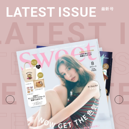
LATEST ISSUE
最新号
ATEST 
TEST I
UE・
LATE
TEST I