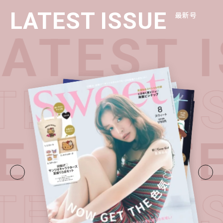
LATEST ISSUE
最新号
ATEST I
ATEST I
E・
LATE
ATEST I