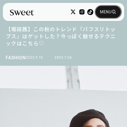
【堀田茜】この秋のトレンド『パフスリトッ
プス』はゲットした？今っぽく魅せるテクニ
ックはこちら♡
FASHION
2022.9.15
2023.7.26