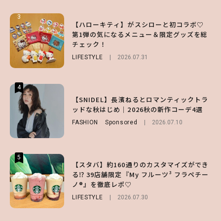
3
3
3
【ハローキティ】がスシローと初コラボ♡
【スタバ】約160通りのカスタマイズができ
【谷まりあ】夏は“シアースカート”でさり
第1弾の気になるメニュー＆限定グッズを総
る⁉ 39店舗限定『My フルーツ³ フラペチー
げなく肌見せ！透け感のニュアンスを楽しめ
チェック！
ノ®』を徹底レポ♡
るマストハブアイテム4選
LIFESTYLE
LIFESTYLE
FASHION
2026.07.19
2026.07.31
2026.07.30
4
4
4
【夏ヘアのくずれ・うねりに】ヘアメイク夢
【SNIDEL】長濱ねるとロマンティックトラ
【大原優乃】夏メイクはプレイフルに！ドキ
月直伝♡ ドライシャンプー「バティスト」
ッドな秋はじめ｜2026秋の新作コーデ4選
ッとしちゃう色っぽ“うるみ目”のつくり方
を使ったプロ級スタイリング3選
FASHION
BEAUTY
Sponsored
2026.08.01
2026.07.10
BEAUTY
Sponsored
2026.07.03
5
5
5
【スタバ】約160通りのカスタマイズができ
【ハローキティ】がスシローと初コラボ♡
【SNIDEL】長濱ねるとロマンティックトラ
る⁉ 39店舗限定『My フルーツ³ フラペチー
第1弾の気になるメニュー＆限定グッズを総
ッドな秋はじめ｜2026秋の新作コーデ4選
ノ®』を徹底レポ♡
チェック！
FASHION
Sponsored
2026.07.10
LIFESTYLE
LIFESTYLE
2026.07.30
2026.07.31