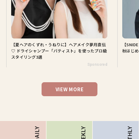
【夏ヘアのくずれ・うねりに】ヘアメイク夢月直伝
【SNI
♡ ドライシャンプー「バティスト」を使ったプロ級
秋はじめ
スタイリング3選
Sponsored
VIEW MORE
DAILY
WEEKLY