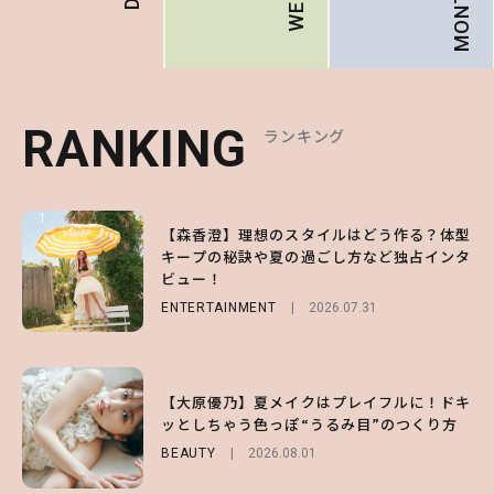
MONTHLY
RANKING
RANKING
RANKING
ランキング
ランキング
ランキング
1
1
1
【森香澄】理想のスタイルはどう作る？体型
【ハローキティ】がスシローと初コラボ♡
【SNIDEL】長濱ねるとロマンティックトラ
キープの秘訣や夏の過ごし方など独占インタ
第1弾の気になるメニュー＆限定グッズを総
ッドな秋はじめ｜2026秋の新作コーデ4選
ビュー！
チェック！
FASHION
Sponsored
2026.07.10
ENTERTAINMENT
LIFESTYLE
2026.07.31
2026.07.31
2
2
2
【齋藤飛鳥】人生初のロブに！「意外としっ
【付録】総柄ハローキティが可愛すぎ♡ 紀
【大原優乃】夏メイクはプレイフルに！ドキ
くりくるし、すごく新鮮で心地いい」ヘアカ
ノ国屋コラボの“優秀保冷バッグ”は夏の強
ッとしちゃう色っぽ“うるみ目”のつくり方
ットの様子を独占でお届け♡
い味方！【オトナミューズ9月号増刊】
BEAUTY
2026.08.01
ENTERTAINMENT
FUROKU
2026.07.12
2026.07.30