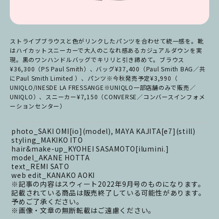
ストライプブラウスと色がリンクしたパンツを合わせて統一感を。靴
はハイカットスニーカーで大人のこなれ感あるカジュアルダウンを実
現。黒のワンハンドルバッグでキリリと引き締めて。ブラウス
¥36,300（PS Paul Smith）、バッグ¥37,400（Paul Smith BAG／共
にPaul Smith Limited ）、パンツ※今秋発売予定¥3,990（
UNIQLO/INESDE LA FRESSANGE※UNIQLO一部店舗のみで販売／
UNIQLO）、スニーカー¥7,150（CONVERSE／コンバースインフォメ
ーションセンター）
photo_SAKI OMI[io](model), MAYA KAJITA[e7](still)
styling_MAKIKO ITO
hair&make-up_KYOHEI SASAMOTO[ilumini.]
model_AKANE HOTTA
text_REMI SATO
web edit_KANAKO AOKI
※記事の内容はスウィート2022年9月号のものになります。
記載されている商品は販売終了している可能性があります。
予めご了承ください。
※画像・文章の無断転載はご遠慮ください。