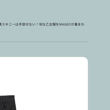
スキニーは手放せない！旬な乙女服をMAGGYが着まわ