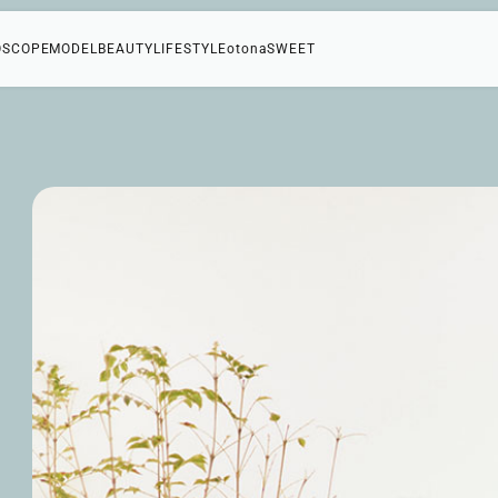
OSCOPE
MODEL
BEAUTY
LIFESTYLE
otonaSWEET
や