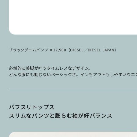
ブラックデニムパンツ ￥27,500（DIESEL／DIESEL JAPAN）
必然的に美脚が叶うタイムレスなデザイン。
どんな服にも動じないベーシックさ。インもアウトもしやすいウエ
パフスリトップス
スリムなパンツと膨らむ袖が好バランス