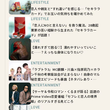
LIFESTYLE
恋人や親友と“すれ違い”を感じる…「セキララ
カード」でお互いの気持ちを確かめてみた
LIFESTYLE
「恋人にNOと言えない」を救う魔法。28歳起
業家の苦い経験から生まれた『セキララカー
ド』が話題！
LOVE
【濡れすぎて困る♡】濡れやすいっていいこ
と……？えっちな身体になりたい♡
ENTERTAINMENT
「ラブトラ3」MC麒麟・川島×指原莉乃×ホラ
ン千秋の考察座談会が止まらない！自身のマル
秘恋愛エピソードも暴露【ネタバレあり・
sweet独占】
ENTERTAINMENT
【サーヤ＆令和ロマン・くるまが語る】話題の
Prime Video恋愛番組『セフレと恋人の境界
線』のリアルすぎる見どころ
LOVE