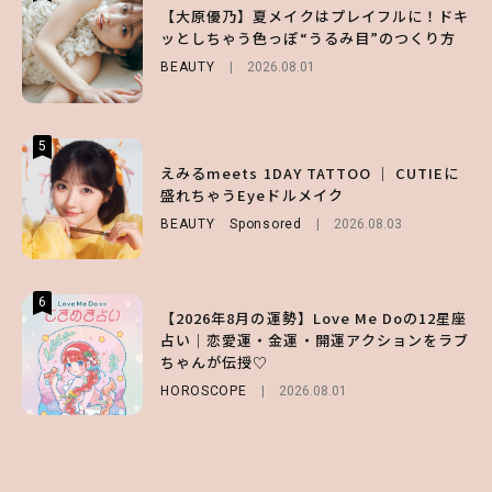
【夏ヘアのくずれ・うねりに】ヘアメイク夢
【大原優乃】夏メイクはプレイフルに！ドキ
【大原優乃】夏メイクはプレイフルに！ドキ
月直伝♡ ドライシャンプー「バティスト」
ッとしちゃう色っぽ“うるみ目”のつくり方
ッとしちゃう色っぽ“うるみ目”のつくり方
を使ったプロ級スタイリング3選
BEAUTY
BEAUTY
2026.08.01
2026.08.01
BEAUTY
Sponsored
2026.07.03
5
5
5
【ハローキティ】がスシローと初コラボ♡
えみるmeets 1DAY TATTOO ｜ CUTIEに
【SNIDEL】長濱ねるとロマンティックトラ
第1弾の気になるメニュー＆限定グッズを総
盛れちゃうEyeドルメイク
ッドな秋はじめ｜2026秋の新作コーデ4選
チェック！
BEAUTY
FASHION
Sponsored
Sponsored
2026.08.03
2026.07.10
LIFESTYLE
2026.07.31
6
6
6
【2026年8月の運勢】Love Me Doの12星座
【森香澄】理想のスタイルはどう作る？体型
【GU】夏の“主役級”アイテム決定！ヘルシ
占い｜恋愛運・金運・開運アクションをラブ
キープの秘訣や夏の過ごし方など独占インタ
ー＆可愛すぎる「大人の肌見せ」トップス3
ちゃんが伝授♡
ビュー！
選
HOROSCOPE
ENTERTAINMENT
FASHION
2026.07.19
2026.08.01
2026.07.31