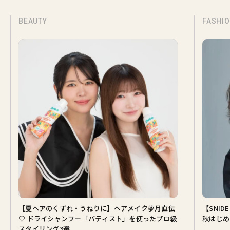
BEAUTY
FASHI
【夏ヘアのくずれ・うねりに】ヘアメイク夢月直伝
【SNI
♡ ドライシャンプー「バティスト」を使ったプロ級
秋はじめ
スタイリング3選