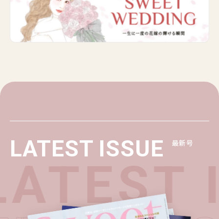
LATEST ISSUE
最新号
ATEST 