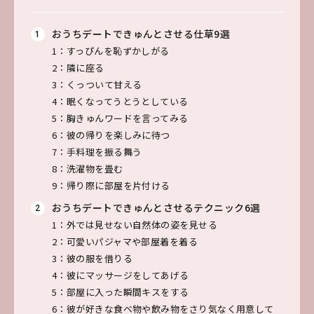
おうちデートできゅんとさせる仕草9選
1：すっぴんを恥ずかしがる
2：隣に座る
3：くっついて甘える
4：眠くなってうとうとしている
5：胸きゅんワードを言ってみる
6：彼の帰りを楽しみに待つ
7：手料理を振る舞う
8：洗濯物を畳む
9：帰り際に部屋を片付ける
おうちデートできゅんとさせるテクニック6選
1：外では見せない自然体の姿を見せる
2：可愛いパジャマや部屋着を着る
3：彼の服を借りる
4：彼にマッサージをしてあげる
5：部屋に入った瞬間キスをする
6：彼が好きな食べ物や飲み物をさり気なく用意して