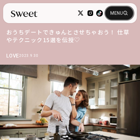
おうちデートできゅんとさせちゃおう！ 仕草
やテクニック15選を伝授♡
LOVE
2023.9.30