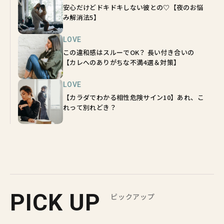
安心だけどドキドキしない彼との♡【夜のお悩
み解消法5】
LOVE
この違和感はスルーでOK？ 長い付き合いの
【カレへのありがちな不満4選＆対策】
LOVE
【カラダでわかる相性危険サイン10】あれ、こ
れって別れどき？
PICK UP
ピックアップ