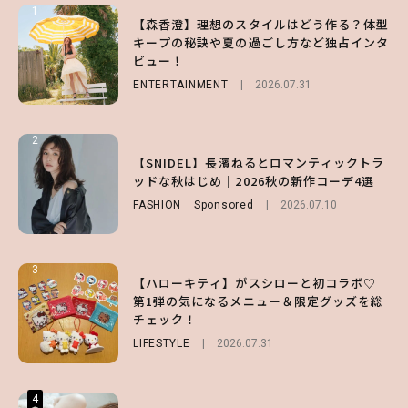
1
1
1
【森香澄】理想のスタイルはどう作る？体型
【ハローキティ】がスシローと初コラボ♡
【SNIDEL】長濱ねるとロマンティックトラ
キープの秘訣や夏の過ごし方など独占インタ
第1弾の気になるメニュー＆限定グッズを総
ッドな秋はじめ｜2026秋の新作コーデ4選
ビュー！
チェック！
FASHION
Sponsored
2026.07.10
ENTERTAINMENT
LIFESTYLE
2026.07.31
2026.07.31
2
2
2
【齋藤飛鳥】人生初のロブに！「意外としっ
【付録】総柄ハローキティが可愛すぎ♡ 紀
【SNIDEL】長濱ねるとロマンティックトラ
くりくるし、すごく新鮮で心地いい」ヘアカ
ノ国屋コラボの“優秀保冷バッグ”は夏の強
ッドな秋はじめ｜2026秋の新作コーデ4選
ットの様子を独占でお届け♡
い味方！【オトナミューズ9月号増刊】
FASHION
Sponsored
2026.07.10
ENTERTAINMENT
FUROKU
2026.07.12
2026.07.30
3
3
3
【ハローキティ】がスシローと初コラボ♡
【スタバ】約160通りのカスタマイズができ
【谷まりあ】夏は“シアースカート”でさり
第1弾の気になるメニュー＆限定グッズを総
る⁉ 39店舗限定『My フルーツ³ フラペチー
げなく肌見せ！透け感のニュアンスを楽しめ
チェック！
ノ®』を徹底レポ♡
るマストハブアイテム4選
LIFESTYLE
LIFESTYLE
FASHION
2026.07.19
2026.07.31
2026.07.30
4
4
4