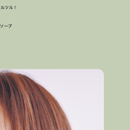
がツルツル！
ィソープ