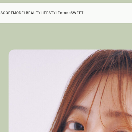
OSCOPE
MODEL
BEAUTY
LIFESTYLE
otonaSWEET
ン