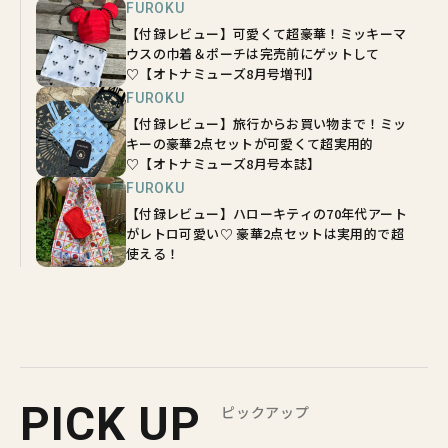
FUROKU
【付録レビュー】可愛くて超豪華！ミッキーマ
ウスの巾着＆ポーチは完売前にゲットして
♡【オトナミューズ8月号増刊】
FUROKU
【付録レビュー】旅行からお買い物まで！ミッ
キーの豪華2点セットが可愛くて超実用的
♡【オトナミューズ8月号本誌】
FUROKU
【付録レビュー】ハローキティの70年代アート
がレトロ可愛い♡ 豪華2点セットは実用的で超
使える！
PICK UP
ピックアップ