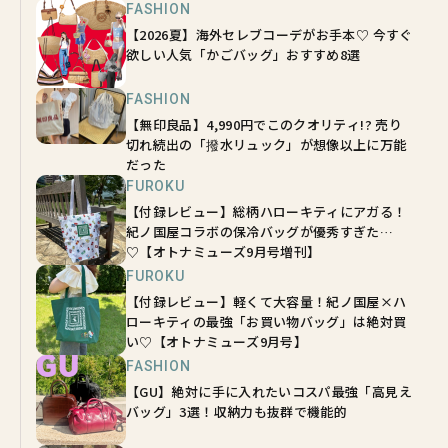
FASHION
【2026夏】海外セレブコーデがお手本♡ 今すぐ
欲しい人気「かごバッグ」おすすめ8選
FASHION
【無印良品】4,990円でこのクオリティ!? 売り
切れ続出の「撥水リュック」が想像以上に万能
だった
FUROKU
【付録レビュー】総柄ハローキティにアガる！
紀ノ国屋コラボの保冷バッグが優秀すぎた…
♡【オトナミューズ9月号増刊】
FUROKU
【付録レビュー】軽くて大容量！紀ノ国屋×ハ
ローキティの最強「お買い物バッグ」は絶対買
い♡【オトナミューズ9月号】
FASHION
【GU】絶対に手に入れたいコスパ最強「高見え
バッグ」3選！収納力も抜群で機能的