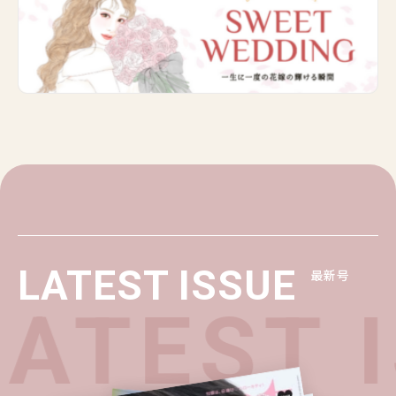
LATEST ISSUE
最新号
ATEST 