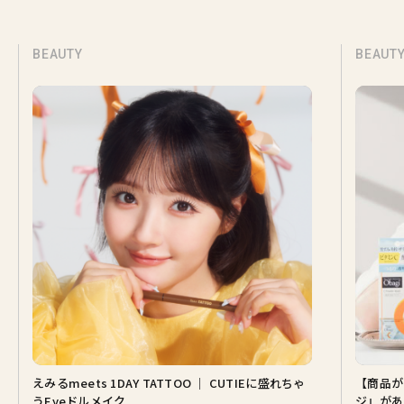
BEAUTY
BEAUT
えみるmeets 1DAY TATTOO ｜ CUTIEに盛れちゃ
【商品が
うEyeドルメイク
ジ』があ