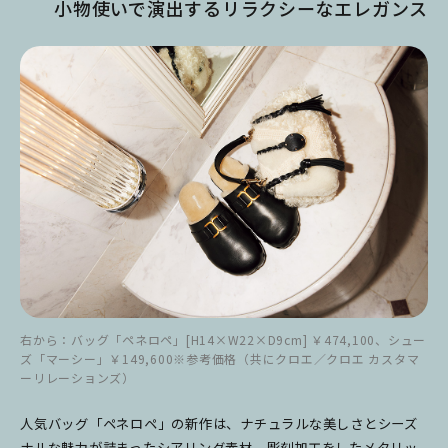
小物使いで演出するリラクシーなエレガンス
右から：バッグ「ペネロペ」[H14×W22×D9cm] ￥474,100、シュー
ズ「マーシー」￥149,600※参考価格（共にクロエ／クロエ カスタマ
ーリレーションズ）
人気バッグ「ペネロペ」の新作は、ナチュラルな美しさとシーズ
ナルな魅力が詰まったシアリング素材。彫刻加工をしたメタリッ