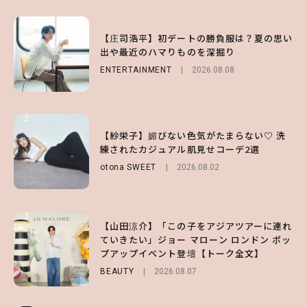
1
1
1
【庄司浩平】初デートの勝負服は？夏の思い
【大原優乃】夏メイクはプレイフルに！ドキ
【SNIDEL】長濱ねるとロマンティックトラ
出や最近のハマりものを深掘り
ッとしちゃう色っぽ“うるみ目”のつくり方
ッドな秋はじめ｜2026秋の新作コーデ4選
ENTERTAINMENT
BEAUTY
FASHION
Sponsored
2026.08.01
2026.08.08
2026.07.10
2
2
2
【森香澄】理想のスタイルはどう作る？体型
【付録】総柄ハローキティが可愛すぎ♡ 紀
【紗栄子】媚びない色気がたまらない♡ 洗
キープの秘訣や夏の過ごし方など独占インタ
ノ国屋コラボの“優秀保冷バッグ”は夏の強
練されたカジュアル肌見せコーデ2選
ビュー！
い味方！【オトナミューズ9月号増刊】
otona SWEET
2026.08.02
ENTERTAINMENT
FUROKU
2026.07.12
2026.07.31
3
3
3
【山田涼介】「この子をアジアツアーに連れ
【ハローキティ】がスシローと初コラボ♡
【谷まりあ】夏は“シアースカート”でさり
ていきたい」ジョー マローン ロンドン ポッ
第1弾の気になるメニュー＆限定グッズを総
げなく肌見せ！透け感のニュアンスを楽しめ
プアップイベント登壇【トーク全文】
チェック！
るマストハブアイテム4選
BEAUTY
LIFESTYLE
FASHION
2026.08.07
2026.07.19
2026.07.31