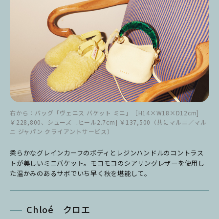
右から：バッグ「ヴェニス バケット ミニ」［H14×W18×D12cm]
￥228,800、シューズ［ヒール2.7cm] ￥137,500（共にマルニ／マル
ニ ジャパン クライアントサービス）
柔らかなグレインカーフのボディとレジンハンドルのコントラス
トが美しいミニバケット。モコモコのシアリングレザーを使用し
た温かみのあるサボでいち早く秋を堪能して。
Chloé クロエ