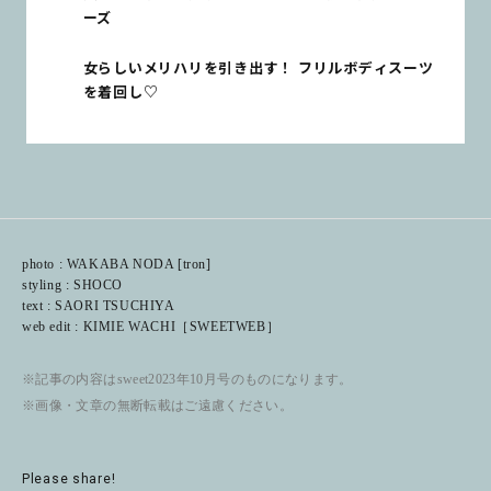
ーズ
女らしいメリハリを引き出す！ フリルボディスーツ
を着回し♡
photo : WAKABA NODA [tron]
styling : SHOCO
text : SAORI TSUCHIYA
web edit : KIMIE WACHI［SWEETWEB］
※記事の内容はsweet2023年10月号のものになります。
※画像・文章の無断転載はご遠慮ください。
Please share!