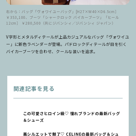
右から：バッグ「ヴォワイユーバッグ」[H27×W40×D6.5cm］
￥353,100、ブーツ「シャークロック バイカーブーツ」「ヒール
12cm］ ￥280,500（共にジバンシィ／ジバンシィ ジャパン）
V字形とメタルディテールが上品カジュアルなバッグ「ヴォワイユ
ー」に新色ラベンダーが登場。パドロックディテールが目を引く
バイカーブーツを合わせ、クールな装いを追求。
関連記事を見る
この可愛さヒロイン級♡ 憧れブランドの最新バッグ
＆シューズ
美シルエットで魅了♡ CELINEの最新バッグ＆シュ