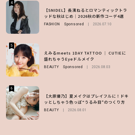
4
4
4
【ハローキティ】がスシローと初コラボ♡
【SNIDEL】長濱ねるとロマンティックトラ
【ALD1】グループの魅力＆素顔に迫る♡ 一
第1弾の気になるメニュー＆限定グッズを総
ッドな秋はじめ｜2026秋の新作コーデ4選
問一答をお届け！【sweet web独占】
チェック！
FASHION
ENTERTAINMENT
Sponsored
2026.08.03
2026.07.10
LIFESTYLE
2026.07.31
5
5
5
【夏ヘアのくずれ・うねりに】ヘアメイク夢
えみるmeets 1DAY TATTOO ｜ CUTIEに
【SNIDEL】長濱ねるとロマンティックトラ
月直伝♡ ドライシャンプー「バティスト」
盛れちゃうEyeドルメイク
ッドな秋はじめ｜2026秋の新作コーデ4選
を使ったプロ級スタイリング3選
BEAUTY
FASHION
Sponsored
Sponsored
2026.08.03
2026.07.10
BEAUTY
Sponsored
2026.07.03
6
6
6
【スタバ】約160通りのカスタマイズができ
【GU】夏の“主役級”アイテム決定！ヘルシ
【大原優乃】夏メイクはプレイフルに！ドキ
る⁉ 39店舗限定『My フルーツ³ フラペチー
ー＆可愛すぎる「大人の肌見せ」トップス3
ッとしちゃう色っぽ“うるみ目”のつくり方
ノ®』を徹底レポ♡
選
BEAUTY
2026.08.01
LIFESTYLE
FASHION
2026.07.19
2026.07.30