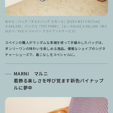
右から：バッグ「ネストバッグ スモール」[H19×W17×D17cm]
￥434,500、パンプス「TOY PUMP」［ヒール9cm] ￥281,600（共に
ロエベ／ロエベ ジャパン クライアントサービス）
スペインの職人がランダムな革細を使って手編みしたバッグは、
オンリーワンの味わいを楽しめる逸品。優雅なシェイプのシグネ
チャーシューズで、着こなしをスペシャルに。
MARNI マルニ
着飾る楽しさを呼び覚ます新色パイナップ
ルに夢中