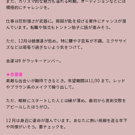
また、カリスマ的な魅力も溢れる時期。オーディションなどには
積極的にチャレンジを。
仕事は忍耐強さが武器に。周囲が匙を投げる案件にチャンスが潜
んでいます。転職や独立もトントン拍子に話が進みそう。
ただ、12月は健康運が低め。特に腰や子宮系が不調。エクササイ
ズなどは頑張り過ぎないよう気をつけて。
金運は9 がラッキーナンバー。
★恋愛運
素敵な出会いが期待できるとき。有望期間は
11/30 まで。レッド
やブラウン系のメイクで繰り
出して。
ただ、曖昧にスタートした人とは縁が薄
め。最初から真剣交際を
アピールしたほうが◎。
12 月は身近に運命が潜んでいます。あなたに熱
い視線を送る年下
や同僚がいそう。要チェックを。