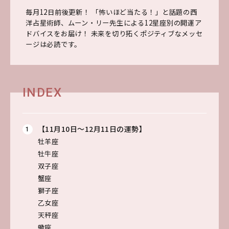
毎月12日前後更新！ 「怖いほど当たる！」と話題の西
洋占星術師、ムーン・リー先生による12星座別の開運ア
ドバイスをお届け！ 未来を切り拓くポジティブなメッセ
ージは必読です。
INDEX
【11月10日～12月11日の運勢】
牡羊座
牡牛座
双子座
蟹座
獅子座
乙女座
天秤座
蠍座