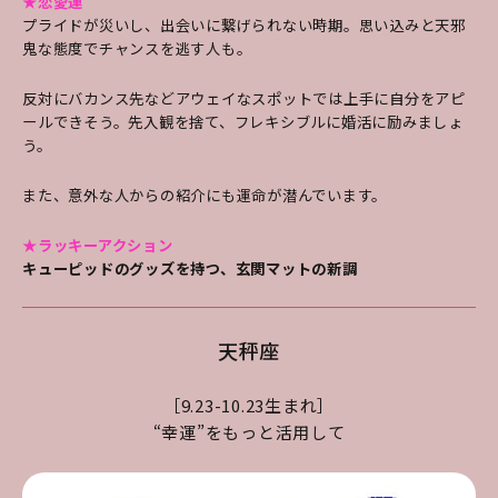
★恋愛運
プライドが災いし、出会いに繋げられない時期。思い込みと天邪
鬼な態度でチャンスを逃す人も。
反対にバカンス先などアウェイなスポットでは上
手に自分をアピ
ールできそう。先入観を捨て、フ
レキシブルに婚活に励みましょ
う。
また、意外な
人からの紹介にも運命が潜んでいます。
★ラッキーアクション
キューピッドのグッズを持つ、玄関マットの新調
天秤座
［9.23-10.23生まれ］
“幸運”をもっと活用して