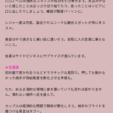
11/12 ～22は強気なスタンスが成功を引き寄せます。見込みがな
いと感じたことはばっさり切り捨てたり、思ったことはシビアに
口に出したりしましょう。
蠍座が開運パーソンに。
レジャー運は充実。島巡りやユニークな観光スポットが特にオス
スメ。
美容はやり過ぎると痛い目に遭いそう。安易に人の言葉に乗らな
いこと。
金運はサイドビジネスにサプライズが潜んでいます。
★恋愛運
初対面で惹かれ合うなどドラマチックな星回り。
押しても動かな
かった相手が突如態度を軟化させ
る予感も。
ただ、ぬるま湯的な環境に身を置いて
いても流れは変わりませ
ん。慣れない場所へ足を
運んで。
カップルは経済的な問題で関係が悪化
しそう。相手のプライドを
傷つける発言はタブー。