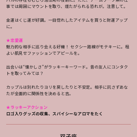
事では周囲にマウントを取り、煙たがられる恐れが。注意して。
金運はくじ運が好調。一目惚れしたアイテムを買うと財運アップ
に。
★恋愛運
魅力的な相手に巡り会える好機！ セクシー路線
がモテキーに。程
よい肌見せファッションでアピ
ールを。
出会いは“懐かしさ”がラッキーキーワ
ード。昔の友人にコンタク
トを取ってみては？
カ
ップルは別れたりヨリを戻したりと不安定。相手
に託さずあな
たが全面的に関係性を決めると吉。
★ラッキーアクション
ロゴ入りグッズの収集、スパイシーなアロマをたく
双子座