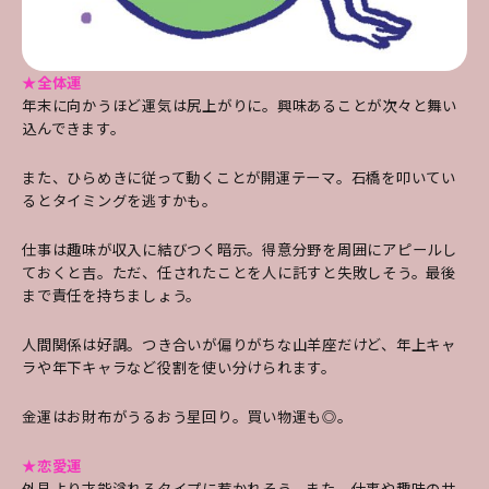
★全体運
年末に向かうほど運気は尻上がりに。興味あるこ
とが次々と舞い
込んできます。
また、ひらめきに
従って動くことが開運テーマ。石橋を叩いてい
る
とタイミングを逃すかも。
仕事は趣味が収入に結
びつく暗示。得意分野を周囲にアピールし
ておく
と吉。
ただ、任されたことを人に託すと失敗しそう。
最後
まで責任を持ちましょう。
人間関係は好調。
つき合いが偏りがちな山羊座だけど、年上キャ
ラ
や年下キャラなど役割を使い分けられます。
金運
はお財布がうるおう星回り。買い物運も◎。
★恋愛運
外見より才能溢れるタイプに惹かれそう。また、仕事や趣味のサ