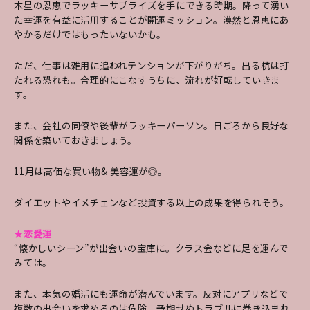
木星の恩恵でラッキーサプライズを手にできる時期。降って湧い
た幸運を有益に活用することが開運ミッション。漠然と恩恵にあ
やかるだけではもったいないかも。
ただ、仕事は雑用に追われテンションが下がりがち。出る杭は打
たれる恐れも。合理的にこなすうちに、流れが好転していきま
す。
また、会社の同僚や後輩がラッキーパーソン。日ごろから良好な
関係を築いておきましょう。
11月は高価な買い物& 美容運が◎。
ダイエットやイメチェンなど投資する以上の成果を得られそう。
★恋愛運
“懐かしいシーン”が出会いの宝庫に。クラス会などに足を運んで
みては。
また、本気の婚活にも運命が潜んでいます。反対にアプリなどで
複数の出会いを求めるのは危険。予期せぬトラブルに巻き込まれ