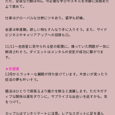
ただ、安直な行動はNG。今必要な学びやスキルを冷静に見極めた
上で進めて。
仕事はグローバルな分野にツキあり。留学も好機。
金運は幸運期。欲しい物もすんなり手に入りそう。また、サイド
ビジネスやキャリアアップへの投資も◎。
11/11～吉惑星に見守られる星の配置に。燻っていた問題が一気に
解消されそう。ダイエットはメンタルの安定が成功に繋がりま
す。
★恋愛運
12月からラッキーな展開が待ち受けています。片思いが実ったり
妊活の夢も叶いそう。
婚活はひとりで頑張るより誰かを頼ると進展します。ただネガテ
ィブな関係は運気ダウンに。サプライズな出会いを逃すかも。気
をつけて。
カップルはマンネリデートに注意。レアなスポットに足を運ん