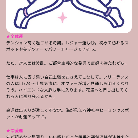
★全体運
テンション高く過ごせる時期。レジャー運も◎。初めて訪れるス
ポットや美活ツアーでパワーチャージできそう。
ただ、対人面は波乱。ご都合主義的な発言で反感を持たれがち。
仕事は人に寄り添い自己主張をおさえてこなして。フリーランス
の人は11/23 ～上昇気流に。オファーが増え見通しも明るくなり
そう。ハイエンドな人脈も手に入ります。花道へと押し出してく
れる人に巡り会えるかも。
金運は出入りが激しく不安定。海が見える神社やヒーリングスポ
ットが財運アップに。
★恋愛運
先が読めない星回り。いい感じだった相手と突
然連絡が途絶えた