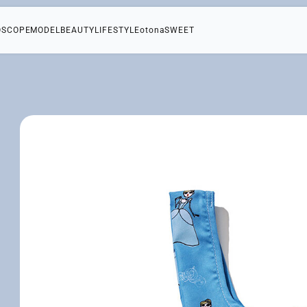
OSCOPE
MODEL
BEAUTY
LIFESTYLE
otonaSWEET