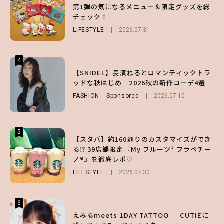
第1弾の気になるメニュー＆限定グッズを総
る⁉ 39店舗限定『My フルーツ³ フラペチー
げなく肌見せ！透け感のニュアンスを楽しめ
チェック！
ノ®』を徹底レポ♡
るマストハブアイテム4選
LIFESTYLE
LIFESTYLE
FASHION
2026.07.19
2026.07.31
2026.07.30
4
4
4
【夏ヘアのくずれ・うねりに】ヘアメイク夢
【SNIDEL】長濱ねるとロマンティックトラ
【大原優乃】夏メイクはプレイフルに！ドキ
月直伝♡ ドライシャンプー「バティスト」
ッドな秋はじめ｜2026秋の新作コーデ4選
ッとしちゃう色っぽ“うるみ目”のつくり方
を使ったプロ級スタイリング3選
FASHION
BEAUTY
Sponsored
2026.08.01
2026.07.10
BEAUTY
Sponsored
2026.07.03
5
5
5
【スタバ】約160通りのカスタマイズができ
【ハローキティ】がスシローと初コラボ♡
【SNIDEL】長濱ねるとロマンティックトラ
る⁉ 39店舗限定『My フルーツ³ フラペチー
第1弾の気になるメニュー＆限定グッズを総
ッドな秋はじめ｜2026秋の新作コーデ4選
ノ®』を徹底レポ♡
チェック！
FASHION
Sponsored
2026.07.10
LIFESTYLE
LIFESTYLE
2026.07.30
2026.07.31
6
6
6
【GU】夏の“主役級”アイテム決定！ヘルシ
えみるmeets 1DAY TATTOO ｜ CUTIEに
【ALD1】グループの魅力＆素顔に迫る♡ 一
ー＆可愛すぎる「大人の肌見せ」トップス3