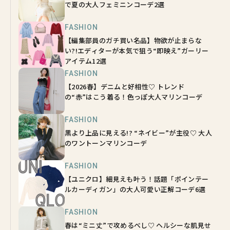
で夏の大人フェミニンコーデ2選
FASHION
【編集部員のガチ買い名品】物欲が止まらな
い?!エディターが本気で狙う“即映え”ガーリー
アイテム12選
FASHION
【2026春】デニムと好相性♡ トレンド
の“赤”はこう着る！色っぽ大人マリンコーデ
FASHION
黒より上品に見える!? “ネイビー”が主役♡ 大人
のワントーンマリンコーデ
FASHION
【ユニクロ】細見えも叶う！話題「ポインテー
ルカーディガン」の大人可愛い正解コーデ6選
FASHION
春は“ミニ丈”で攻めるべし♡ ヘルシーな肌見せ