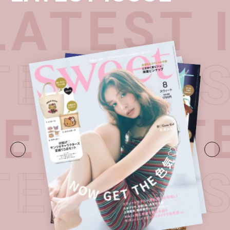
ATEST 
TEST I
UE・
LATE
TEST I