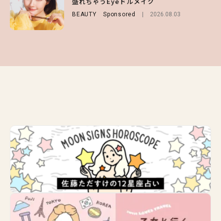
盛れちゃうEyeドルメイク
問一答をお届け！【sweet web独占】
選
BEAUTY
ENTERTAINMENT
Sponsored
2026.08.03
2026.08.03
FASHION
2026.07.19