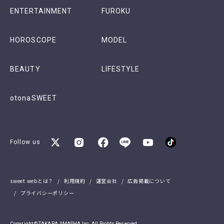
ENTERTAINMENT
FUROKU
HOROSCOPE
MODEL
BEAUTY
LIFESTYLE
otonaSWEET
Follow us
sweet webとは？
利用規約
運営会社
広告掲載について
プライバシーポリシー
Copyright © TAKARAJIMASHA,Inc. All Rights Reserved.