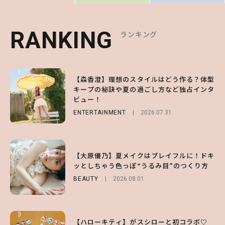
RANKING
RANKING
RANKING
ランキング
ランキング
ランキング
1
1
1
【森香澄】理想のスタイルはどう作る？体型
【ハローキティ】がスシローと初コラボ♡
【SNIDEL】長濱ねるとロマンティックトラ
キープの秘訣や夏の過ごし方など独占インタ
第1弾の気になるメニュー＆限定グッズを総
ッドな秋はじめ｜2026秋の新作コーデ4選
ビュー！
チェック！
FASHION
Sponsored
2026.07.10
ENTERTAINMENT
LIFESTYLE
2026.07.31
2026.07.31
2
2
2
【齋藤飛鳥】人生初のロブに！「意外としっ
【付録】総柄ハローキティが可愛すぎ♡ 紀
【大原優乃】夏メイクはプレイフルに！ドキ
くりくるし、すごく新鮮で心地いい」ヘアカ
ノ国屋コラボの“優秀保冷バッグ”は夏の強
ッとしちゃう色っぽ“うるみ目”のつくり方
ットの様子を独占でお届け♡
い味方！【オトナミューズ9月号増刊】
BEAUTY
2026.08.01
ENTERTAINMENT
FUROKU
2026.07.12
2026.07.30
3
3
3
【ハローキティ】がスシローと初コラボ♡
【スタバ】約160通りのカスタマイズができ
【谷まりあ】夏は“シアースカート”でさり