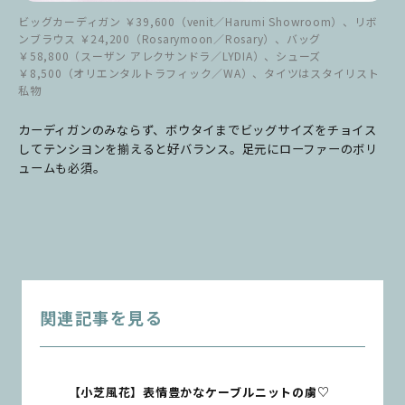
ビッグカーディガン ￥39,600（venit／Harumi Showroom）、リボ
ンブラウス ￥24,200（Rosarymoon／Rosary）、バッグ
￥58,800（スーザン アレクサンドラ／LYDIA）、シューズ
￥8,500（オリエンタルトラフィック／WA）、タイツはスタイリスト
私物
カーディガンのみならず、ボウタイまでビッグサイズをチョイス
してテンシヨンを揃えると好バランス。足元にローファーのボリ
ュームも必須。
関連記事を見る
【小芝風花】表情豊かなケーブルニットの虜♡