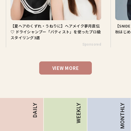
【夏ヘアのくずれ・うねりに】ヘアメイク夢月直伝
【SNI
♡ ドライシャンプー「バティスト」を使ったプロ級
秋はじめ
スタイリング3選
Sponsored
VIEW MORE
MONTHLY
DAILY
WEEKLY