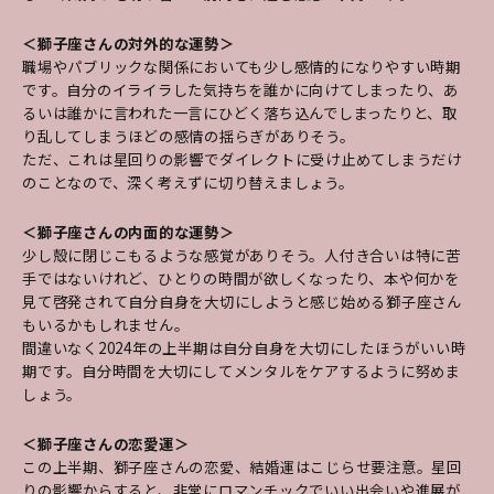
＜獅子座さんの対外的な運勢＞
職場やパブリックな関係においても少し感情的になりやすい時期
です。自分のイライラした気持ちを誰かに向けてしまったり、あ
るいは誰かに言われた一言にひどく落ち込んでしまったりと、取
り乱してしまうほどの感情の揺らぎがありそう。
ただ、これは星回りの影響でダイレクトに受け止めてしまうだけ
のことなので、深く考えずに切り替えましょう。
＜獅子座さんの内面的な運勢＞
少し殻に閉じこもるような感覚がありそう。人付き合いは特に苦
手ではないけれど、ひとりの時間が欲しくなったり、本や何かを
見て啓発されて自分自身を大切にしようと感じ始める獅子座さん
もいるかもしれません。
間違いなく2024年の上半期は自分自身を大切にしたほうがいい時
期です。自分時間を大切にしてメンタルをケアするように努めま
しょう。
＜獅子座さんの恋愛運＞
この上半期、獅子座さんの恋愛、結婚運はこじらせ要注意。星回
りの影響からすると、非常にロマンチックでいい出会いや進展が