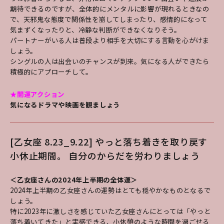
期待できるのですが、全体的にメンタルに影響が現れるときなの
で、天邪鬼な態度で関係性を崩してしまったり、感情的になって
気まずくなったりと、冷静な判断ができなくなりそう。
パートナーがいる人は普段より相手を大切にする言動を心がけま
しょう。
シングルの人は出会いのチャンスが到来。気になる人ができたら
積極的にアプローチして。
★開運アクション
気になるドラマや映画を観ましょう
[乙女座 8.23_9.22] やっと落ち着きを取り戻す
小休止期間。 自分のからだを労わりましょう
＜乙女座さんの2024年上半期の全体運＞
2024年上半期の乙女座さんの運勢はとても穏やかなものとなるで
しょう。
特に2023年に激しさを感じていた乙女座さんにとっては「やっと
落ち着いてきた」と実感できる、小休憩のような時間を過ごせる