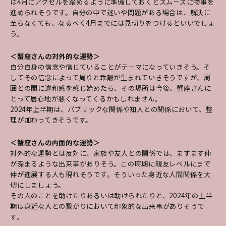
は4月にアクセルを踏めるように準備しておくとスムーズに物事を
進められそうです。自分の中で迷いや問題がある場合は、解決に
至らなくても、なるべく4月までには見切りをつけるといいでしょ
う。
＜蟹座さんの対外的な運勢＞
自分自身の信念や信じていることがテーマになっていきそう。そ
してその信念によって周りと乖離が生まれていきそうですが、周
囲との間に違和感を感じ始めたら、その場所は今後、蟹座さんに
とって居心地が悪くなってくるかもしれません。
2024年上半期は、パブリックな関係や知人との関係において、整
理が加わってきそうです。
＜蟹座さんの内面的な運勢＞
対外的な運勢とは反対に、家族や友人との関係では、ますます仲
が深まるような出来事がありそう。この時期に親友レベルにまで
仲が進展する人も現れそうです。そういった身近な人間関係を大
切にしましょう。
その人のことを助けたりあるいは助けられたりと、2024年の上半
期は身近な人との繋がりにおいて印象的な出来事がありそうで
す。