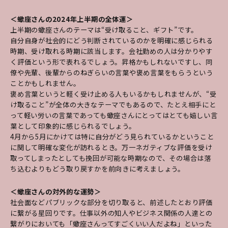
＜蠍座さんの2024年上半期の全体運＞
上半期の蠍座さんのテーマは“受け取ること、ギフト”です。
自分自身が社会的にどう判断されているのかを明確に感じられる
時期、受け取れる時期に該当します。会社勤めの人は分かりやす
く評価という形で表れるでしょう。昇格かもしれないですし、同
僚や先輩、後輩からのねぎらいの言葉や褒め言葉をもらうという
ことかもしれません。
褒め言葉というと軽く受け止める人もいるかもしれませんが、“受
け取ること”が全体の大きなテーマでもあるので、たとえ相手にと
って軽い労いの言葉であっても蠍座さんにとってはとても嬉しい言
葉として印象的に感じられるでしょう。
4月から5月にかけては特に自分がどう見られているかということ
に関して明確な変化が訪れるとき。万一ネガティブな評価を受け
取ってしまったとしても挽回が可能な時期なので、その場合は落
ち込むよりもどう取り戻すかを前向きに考えましょう。
＜蠍座さんの対外的な運勢＞
社会面などパブリックな部分を切り取ると、前述したとおり評価
に繋がる星回りです。仕事以外の知人やビジネス関係の人達との
繋がりにおいても「蠍座さんってすごくいい人だよね」といった