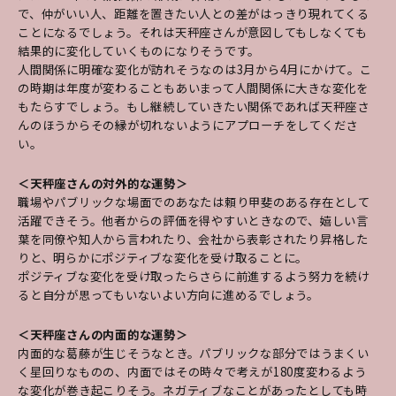
で、仲がいい人、距離を置きたい人との差がはっきり現れてくる
ことになるでしょう。それは天秤座さんが意図してもしなくても
結果的に変化していくものになりそうです。
人間関係に明確な変化が訪れそうなのは3月から4月にかけて。こ
の時期は年度が変わることもあいまって人間関係に大きな変化を
もたらすでしょう。もし継続していきたい関係であれば天秤座さ
んのほうからその縁が切れないようにアプローチをしてくださ
い。
＜天秤座さんの対外的な運勢＞
職場やパブリックな場面でのあなたは頼り甲斐のある存在として
活躍できそう。他者からの評価を得やすいときなので、嬉しい言
葉を同僚や知人から言われたり、会社から表彰されたり昇格した
りと、明らかにポジティブな変化を受け取ることに。
ポジティブな変化を受け取ったらさらに前進するよう努力を続け
ると自分が思ってもいないよい方向に進めるでしょう。
＜天秤座さんの内面的な運勢＞
内面的な葛藤が生じそうなとき。パブリックな部分ではうまくい
く星回りなものの、内面ではその時々で考えが180度変わるよう
な変化が巻き起こりそう。ネガティブなことがあったとしても時