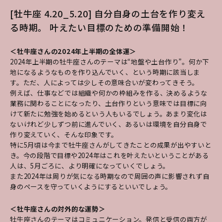
[牡牛座 4.20_5.20] 自分自身の土台を作り変え
る時期。 叶えたい目標のための準備開始！
＜牡牛座さんの2024年上半期の全体運＞
2024年上半期の牡牛座さんのテーマは“地盤や土台作り”。何か下
地になるようなものを作り込んでいく、という時期に該当しま
す。
ただ、人によっては少しその意味合いが変わってきそう。
例えば、仕事などでは組織や何かの枠組みを作る、決めるような
業務に関わることになったり、土台作りという意味では目標に向
けて新たに勉強を始めるという人もいるでしょう。あまり変化は
ないけれど少しずつ前に進んでいく、あるいは環境を自分自身で
作り変えていく、そんな印象です。
特に5月頃は今まで牡牛座さんがしてきたことの成果が出やすいと
き。今の段階で目標や2024年はこれを叶えたいということがある
人は、5月ごろに、より明確になっていくでしょう。
また2024年は周りが気になる時期なので周囲の声に影響されず自
身のペースを守っていくようにするといいでしょう。
＜牡牛座さんの対外的な運勢＞
牡牛座さんのテーマはコミュニケーション。発信と受信の両方が