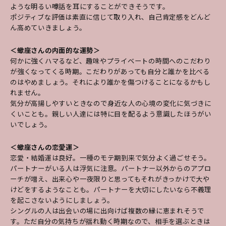
ような明るい噂話を耳にすることができそうです。
ポジティブな評価は素直に信じて取り入れ、自己肯定感をどんど
ん高めていきましょう。
＜蠍座さんの内面的な運勢＞
何かに強くハマるなど、趣味やプライベートの時間へのこだわり
が強くなってくる時期。こだわりがあっても自分と誰かを比べる
のはやめましょう。それにより誰かを傷つけることになるかもし
れません。
気分が高揚しやすいときなので身近な人の心境の変化に気づきに
くいことも。親しい人達には特に目を配るよう意識したほうがい
いでしょう。
＜蠍座さんの恋愛運＞
恋愛・結婚運は良好。一種のモテ期到来で気分よく過ごせそう。
パートナーがいる人は浮気に注意。パートナー以外からのアプロ
ーチが増え、出来心や一夜限りと思ってもそれがきっかけで大や
けどをするようなことも。パートナーを大切にしたいなら不義理
を起こさないようにしましょう。
シングルの人は出会いの場に出向けば複数の縁に恵まれそうで
す。ただ自分の気持ちが揺れ動く時期なので、相手を選ぶときは