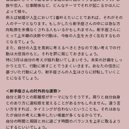
族や恋人、仕事関係など、どんなテーマでそれが起こるかは人に
よって様々。
例えば結婚が人生において1番叶えたいことであれば、それがその
人のテーマとなります。もしかしたら射手座さんの中には急な方
向転換を余儀なくされる人もいるかもしれません。射手座さんに
とって上半期の決断や行動は、今後の人生を大きく左右するもの
となるでしょう。
また、自分の人生を真剣に考えるべきときなので浅い考えでの行
動は大怪我のもと。それを肝に銘じておきましょう。
特に5月は自分の考えが揺れ動いてしまいそう。未来の計画をしっ
かりと立て、行動に移すことでうまくいきます。あなたの信念に
基づいた行動により、射手座さんの人生はさらに好転していくこ
とになるでしょう。
＜射手座さんの対外的な運勢＞
自分と周りとの距離感がテーマになりそうです。周りと自分自身
とのあり方に違和感を覚えることがあるかもしれません。違う言
い方をすれば、タイミングが合わないということも。それはあな
たが自分の考えに集中したい場面が多くなるからです。
自分の時間と周囲と共に過ごす時間のバランスを上手に取るよう
にするといいでしょう。