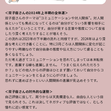
＜双子座さんの2024年上半期の全体運＞
双子座さんのテーマは“コミュニケーションや対人関係”。対人関
係といっても焦点になってくるのは“自分がどういう影響を相手に
与えたか”ということです。自分が発する言葉や態度について反省
したり深く考えたりすることが増えそう。
この流れは2023年の下半期の流れと同様ですが、2024年はより深
遠な考えに行き着くことに。特に3月ごろは人間関係に変化が起こ
りやすい時期なので自分自身の態度や伝え方について慮ることも
多くなるでしょう。
ただ考え過ぎてコミュニケーションを恐れてしまっては本末転倒
です。進展する縁も進展しません。「うまく伝えられただろう
か？」などの他人からの評価はひとまず置いておいて自分からコ
ミュニケーションをとるように心がけましょう。
恐れずに進めばきっといい人間関係の進展が見込めそうです。
＜双子座さんの対外的な運勢＞
自己評価に反して、周りからは天真爛漫な人、自由な人という目
で見られそう。これは決してネガティブな評価ではなく、むしろ
憧れに近い感覚です。