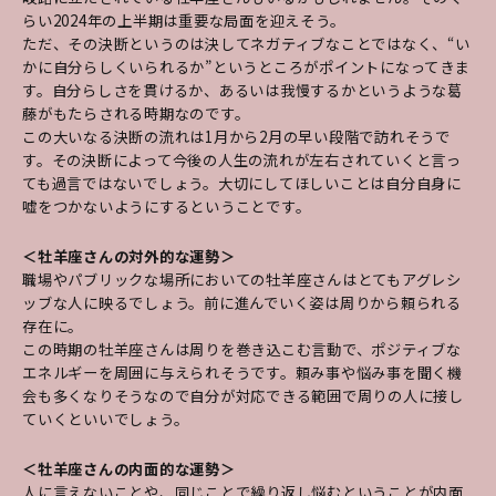
らい2024年の上半期は重要な局面を迎えそう。
ただ、その決断というのは決してネガティブなことではなく、“い
かに自分らしくいられるか”というところがポイントになってきま
す。自分らしさを貫けるか、あるいは我慢するかというような葛
藤がもたらされる時期なのです。
この大いなる決断の流れは1月から2月の早い段階で訪れそうで
す。その決断によって今後の人生の流れが左右されていくと言っ
ても過言ではないでしょう。大切にしてほしいことは自分自身に
嘘をつかないようにするということです。
＜牡羊座さんの対外的な運勢＞
職場やパブリックな場所においての牡羊座さんはとてもアグレシ
ッブな人に映るでしょう。前に進んでいく姿は周りから頼られる
存在に。
この時期の牡羊座さんは周りを巻き込こむ言動で、ポジティブな
エネルギーを周囲に与えられそうです。頼み事や悩み事を聞く機
会も多くなりそうなので自分が対応できる範囲で周りの人に接し
ていくといいでしょう。
＜牡羊座さんの内面的な運勢＞
人に言えないことや、同じことで繰り返し悩むということが内面