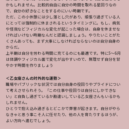
かもしれません。比較的自由に自分の時間を取れる星回りなの
で、自分の好きなことをするのにいい時期です。
ただ、この小休憩には少し落とし穴があり、頑張り過ぎている人
にとっては強制的に休まされるというタイミングに。もし、病気
や怪我などフィジカルな変化が起こった場合は、自身を休ませな
ければいけない時期なんだと認識しましょう。やりたいことがた
くさんあっても、まず大事にしなければならないのは自分自身の
からだ。
上半期は自分を労わる時間に充てるのにも最適です。特に5～6月
は体調やフィジカル面で変化が出やすいので、無理せず自分を甘
やかす時間を作りましょう
＜乙女座さんの対外的な運勢＞
職場やパブリックな状況では自分自身の役回りやプライドについ
て考えさせられそう。「この仕事や役回りは自分にしかできな
い」と自負し過ぎているか勘違いしている乙女座さんもいるかも
しれません。
ひとりで抱え込み過ぎるとどこかで弊害が起きます。自分がやら
なきゃと思う事こそ人に任せたり、他の人を育たりするほうが、
よい方向へ進むでしょう。