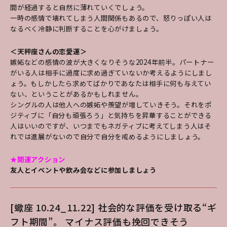
間が経過すると自然に薄れていくでしょう。
一時の感情で壊れてしまう人間関係もあるので、怒りっぽい人は
なるべく冷静に判断することを心がけましょう。
＜天秤座さんの恋愛運＞
嫉妬などの感情の波が大きくなりそうな2024年前半。パートナー
がいる人は相手に過度に求め過ぎていないか考えるようにしまし
ょう。もしかしたら求めてばかりであなたは相手に何も与えてい
ない、ということがあるかもしれません。
シングルの人は他人への嫉妬や羨望が増していきそう。それをポ
ジティブに「自分も頑張ろう」と気持ちを昇華することができる
人はいいのですが、いつまでもネガティブに考えてしまう人はそ
れでは進展がないので自分で自分を戒めるようにしましょう。
★開運アクション
友人とイベントや飲み会などに参加しましょう
[蠍座 10.24_11.22] 社会的な評価を受け取る“ギ
フト期間”。 マイナス評価も挽回できそう