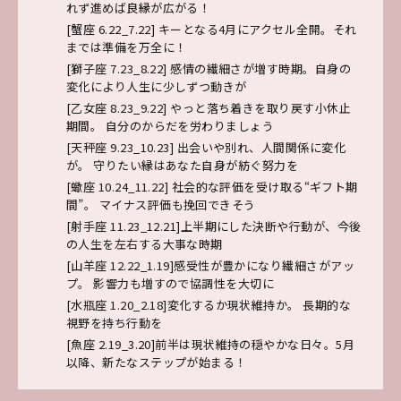
れず進めば良縁が広がる！
[蟹座 6.22_7.22] キーとなる4月にアクセル全開。それ
までは準備を万全に！
[獅子座 7.23_8.22] 感情の繊細さが増す時期。自身の
変化により人生に少しずつ動きが
[乙女座 8.23_9.22] やっと落ち着きを取り戻す小休止
期間。 自分のからだを労わりましょう
[天秤座 9.23_10.23] 出会いや別れ、人間関係に変化
が。 守りたい縁はあなた自身が紡ぐ努力を
[蠍座 10.24_11.22] 社会的な評価を受け取る“ギフト期
間”。 マイナス評価も挽回できそう
[射手座 11.23_12.21]上半期にした決断や行動が、今後
の人生を左右する大事な時期
[山羊座 12.22_1.19]感受性が豊かになり繊細さがアッ
プ。 影響力も増すので協調性を大切に
[水瓶座 1.20_2.18]変化するか現状維持か。 長期的な
視野を持ち行動を
[魚座 2.19_3.20]前半は現状維持の穏やかな日々。5月
以降、新たなステップが始まる！