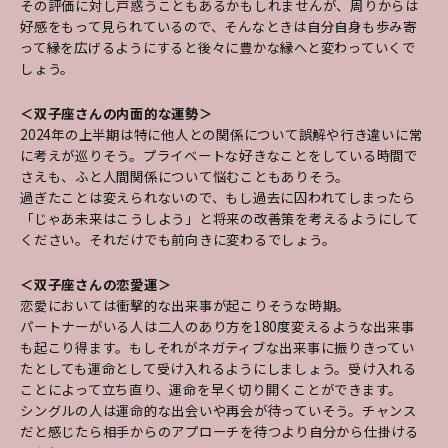
その評価に対し戸惑うこともあるかもしれませんが、周りからは
好感をもって見られているので、そんなときは自分自身も歩み寄
って縁を広げるようにすると後々に豊かな縁へと変わっていくで
しょう。
＜双子座さんの内面的な運勢＞
2024年の上半期は特に他人との関係について誤解や行き違いに常
に考えが巡りそう。プライベートな好きなことをしている時間で
さえも、ふと人間関係について悩むこともありそう。
過ぎたことは変えられないので、もし過去に囚われてしまったら
「じゃあ未来はこうしよう」と将来の改善策を考えるようにして
ください。それだけでも前向きに変わるでしょう。
＜双子座さんの恋愛運＞
恋愛においては衝撃的な出来事が起こりそうな時期。
パートナーがいる人は二人のあり方を180度変えるような出来事
も起こり得ます。もしそれがネガティブな出来事に振りきってい
たとしても運命として受け入れるようにしましょう。受け入れる
ことによって立ち直り、運命を早く切り開くことができます。
シングルの人は運命的な出会いや再会が待っていそう。チャンス
だと感じたら相手からのアプローチを待つより自分から仕掛ける