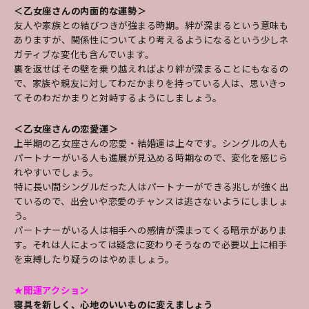
＜乙女座さんの内面的な運勢＞
友人や家族との結びつきが強まる時期。絆が深まるという意味も
ありますが、関係性についてより考えるようになるという少しネ
ガティブな変化も含んでいます。
裏を返せばその壁を乗り越えればより絆が深まることにもなるの
で、家族や親友に対してわだかまりを持っている人は、思いきっ
てそのわだかまりと対峙するようにしましょう。
＜乙女座さんの恋愛運＞
上半期の乙女座さんの恋愛・結婚運は上々です。シングルの人も
パートナーがいる人も進展が見込める時期なので、変化を感じら
れやすいでしょう。
特に長い間シングルだった人はパートナーができる兆しが強く出
ているので、出会いや恋愛のチャンスは逃さないようにしましょ
う。
パートナーがいる人は相手への感情が深まってくる暗示がありま
す。それは人によっては疑念に変わりそうなので必要以上に相手
を束縛したり疑うのはやめましょう。
★開運アクション
寝具を新しく、心地のいいものに変えましょう