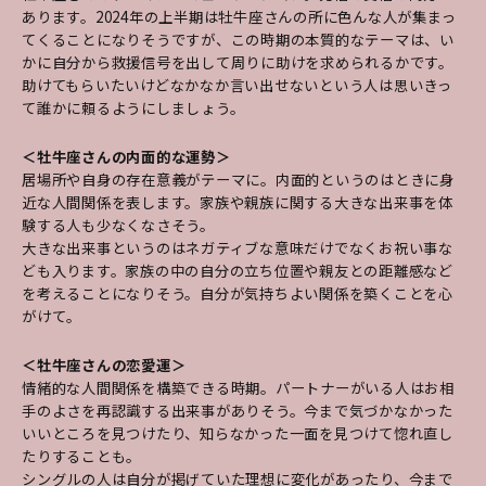
あります。2024年の上半期は牡牛座さんの所に色んな人が集まっ
てくることになりそうですが、この時期の本質的なテーマは、い
かに自分から救援信号を出して周りに助けを求められるかです。
助けてもらいたいけどなかなか言い出せないという人は思いきっ
て誰かに頼るようにしましょう。
＜牡牛座さんの内面的な運勢＞
居場所や自身の存在意義がテーマに。内面的というのはときに身
近な人間関係を表します。家族や親族に関する大きな出来事を体
験する人も少なくなさそう。
大きな出来事というのはネガティブな意味だけでなくお祝い事な
ども入ります。家族の中の自分の立ち位置や親友との距離感など
を考えることになりそう。自分が気持ちよい関係を築くことを心
がけて。
＜牡牛座さんの恋愛運＞
情緒的な人間関係を構築できる時期。パートナーがいる人はお相
手のよさを再認識する出来事がありそう。今まで気づかなかった
いいところを見つけたり、知らなかった一面を見つけて惚れ直し
たりすることも。
シングルの人は自分が掲げていた理想に変化があったり、今まで