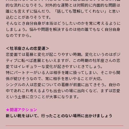
的な流れになりそう。対外的な運勢とは対照的に内面的な問題は
誰にも言えずに悩んだり、「話しても理解してくれない」と思い
込むことがありそうです。
そんなとき自分自身が本当はどうしたいのかを常に考えるように
しましょう。悩みや問題を解決するのは他の誰でもなく自分自身
なのですから。
＜牡羊座さんの恋愛運＞
恋愛面では葛藤と変化が起こりやすい時期。変化というのはポジ
ティブに転べば進展ともいえますが、この時期の牡羊座さんの恋
愛ではイレギュラーな変化が起きやすいときでしょう。
特にパートナーがいる人は相手を雑に扱ってしまい、そこから関
係が綻びそうなので、常に相手を思いやることが大切。
シングルの人は恋愛についての葛藤が前面に出てきそう。自分の
中であれこれ考えるよりも出会いの場に出向くなど、まずは恋愛
という土俵に立つことが大事になります。
★開運アクション
新しい靴をはいて、行ったことのない場所に出かけましょう