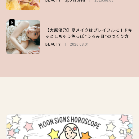
BEAUTY
FASHION
Sponsored
Sponsored
2026.08.03
2026.07.10
BEAUTY
Sponsored
2026.07.03
6
6
6
【スタバ】約160通りのカスタマイズができ
【GU】夏の“主役級”アイテム決定！ヘルシ
【大原優乃】夏メイクはプレイフルに！ドキ
る⁉ 39店舗限定『My フルーツ³ フラペチー
ー＆可愛すぎる「大人の肌見せ」トップス3
ッとしちゃう色っぽ“うるみ目”のつくり方
ノ®』を徹底レポ♡
選
BEAUTY
2026.08.01
LIFESTYLE
FASHION
2026.07.19
2026.07.30