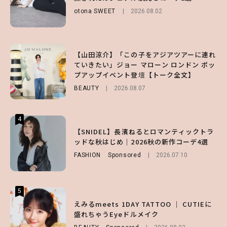
ビュー！
い味方！【オトナミューズ9月号増刊】
otona SWEET
2026.08.02
ENTERTAINMENT
FUROKU
2026.07.12
2026.07.31
3
3
3
【山田涼介】「この子をアジアツアーに連れ
【ハローキティ】がスシローと初コラボ♡
【谷まりあ】夏は“シアースカート”でさり
ていきたい」ジョー マローン ロンドン ポッ
第1弾の気になるメニュー＆限定グッズを総
げなく肌見せ！透け感のニュアンスを楽しめ
プアップイベント登壇【トーク全文】
チェック！
るマストハブアイテム4選
BEAUTY
LIFESTYLE
FASHION
2026.08.07
2026.07.19
2026.07.31
4
4
4
【ハローキティ】がスシローと初コラボ♡
【SNIDEL】長濱ねるとロマンティックトラ
【ALD1】グループの魅力＆素顔に迫る♡ 一
第1弾の気になるメニュー＆限定グッズを総
ッドな秋はじめ｜2026秋の新作コーデ4選
問一答をお届け！【sweet web独占】
チェック！
FASHION
ENTERTAINMENT
Sponsored
2026.08.03
2026.07.10
LIFESTYLE
2026.07.31
5
5
5
【夏ヘアのくずれ・うねりに】ヘアメイク夢
えみるmeets 1DAY TATTOO ｜ CUTIEに
【SNIDEL】長濱ねるとロマンティックトラ
月直伝♡ ドライシャンプー「バティスト」
盛れちゃうEyeドルメイク
ッドな秋はじめ｜2026秋の新作コーデ4選
を使ったプロ級スタイリング3選