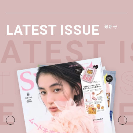
LATEST ISSUE
最新号
ATEST I
ATEST I
E・
LATE