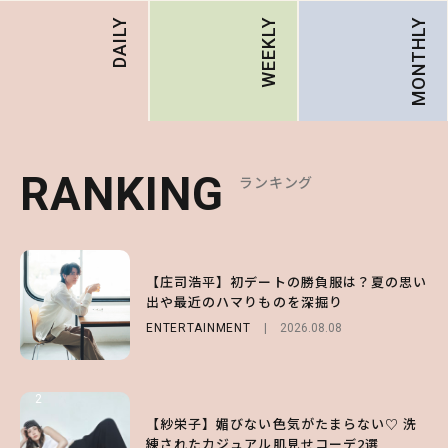
MONTHLY
DAILY
WEEKLY
RANKING
RANKING
RANKING
ランキング
ランキング
ランキング
1
1
1
【庄司浩平】初デートの勝負服は？夏の思い
【大原優乃】夏メイクはプレイフルに！ドキ
【SNIDEL】長濱ねるとロマンティックトラ
出や最近のハマりものを深掘り
ッとしちゃう色っぽ“うるみ目”のつくり方
ッドな秋はじめ｜2026秋の新作コーデ4選
ENTERTAINMENT
BEAUTY
FASHION
Sponsored
2026.08.01
2026.08.08
2026.07.10
2
2
2
【森香澄】理想のスタイルはどう作る？体型
【付録】総柄ハローキティが可愛すぎ♡ 紀
【紗栄子】媚びない色気がたまらない♡ 洗
キープの秘訣や夏の過ごし方など独占インタ
ノ国屋コラボの“優秀保冷バッグ”は夏の強
練されたカジュアル肌見せコーデ2選