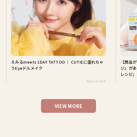
えみるmeets 1DAY TATTOO ｜ CUTIEに盛れちゃ
【商品が
うEyeドルメイク
ジ』があ
レシピ」
Sponsored
VIEW MORE