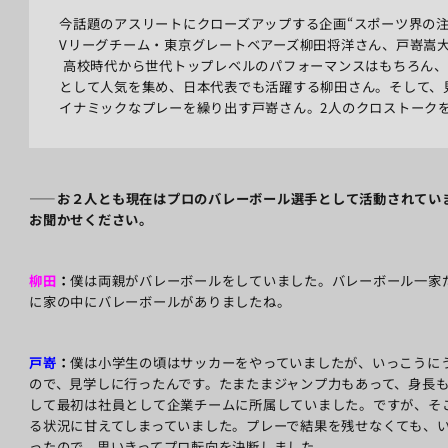
今話題のアスリートにクローズアップする企画“スポーツ界の
Vリーグチーム・東京グレートベアーズ柳田将洋さん、戸嵜嵩
高校時代から世代トップレベルのパフォーマンスはもちろん、
として人気を集め、日本代表でも活躍する柳田さん。そして、
イナミックなプレーを繰り出す戸嵜さん。2人のクロストーク
――お２人とも現在はプロのバレーボール選手として活動されてい
お聞かせください。
柳田
：
僕は両親がバレーボールをしていました。バレーボール一家
に家の中にバレーボールがありましたね。
戸嵜
：
僕は小学生の頃はサッカーをやっていましたが、いっこうに
ので、見学しに行ったんです。たまたまジャンプ力もあって、身長
して最初は社員として企業チームに所属していました。ですが、そ
る状況に甘えてしまっていました。プレーで結果を残せなくても、
ったので、思いきってプロ転向を決断しました。