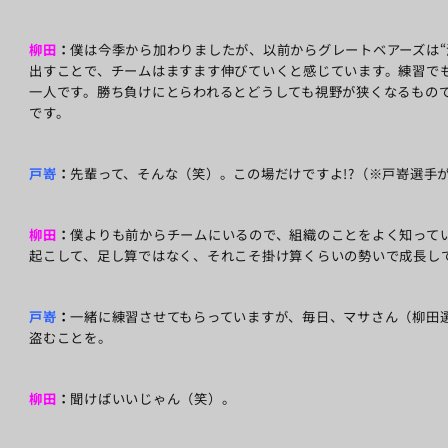
柳田
：
僕は今季から加わりましたが、以前からグレートベアーズは“
出すことで、チームはますます伸びていくと感じています。練習で
一人です。勝ち負けにとらわれるとどうしても視野が狭くなるもの
です。
戸嵜
：
先輩って、そんな（笑）。この場だけですよ!?（※戸嵜選手
柳田
：
僕よりも前からチームにいるので、組織のことをよく知って
起こして、足し算ではなく、それこそ掛け算くらいの勢いで成長し
戸嵜
：
一緒に練習させてもらっていますが、毎日、マサさん（柳田
盗むことを。
柳田
：
聞けばいいじゃん（笑）。