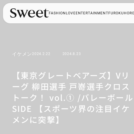
FASHION
LOVE
ENTERTAINMENT
FUROKU
HOR
イケメン
2024.2.22
2024.8.23
【東京グレートベアーズ】Vリ
ーグ 柳田選手 戸嵜選手クロス
トーク！ vol.① /バレーボール
SIDE 【スポーツ界の注目イケ
メンに突撃】