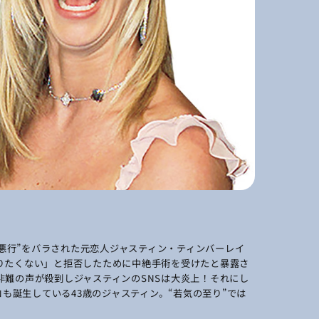
去の“悪行”をバラされた元恋人ジャスティン・ティンバーレイ
りたくない」と拒否したために中絶手術を受けたと暴露さ
難の声が殺到しジャスティンのSNSは大炎上！それにし
コも誕生している43歳のジャスティン。“若気の至り”では