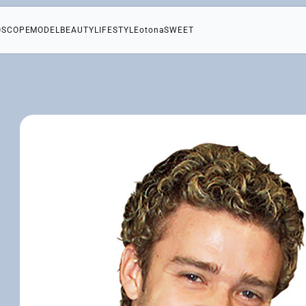
OSCOPE
MODEL
BEAUTY
LIFESTYLE
otonaSWEET
レ