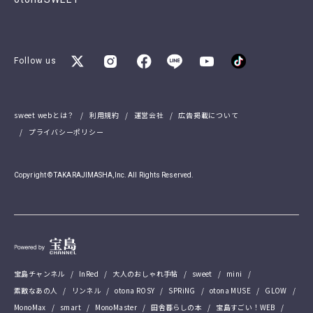
Follow us
sweet webとは？
利用規約
運営会社
広告掲載について
プライバシーポリシー
Copyright © TAKARAJIMASHA,Inc. All Rights Reserved.
宝島チャンネル
InRed
大人のおしゃれ手帖
sweet
mini
素敵なあの人
リンネル
otona ROSY
SPRiNG
otona MUSE
GLOW
MonoMax
smart
MonoMaster
田舎暮らしの本
宝島すごい！WEB