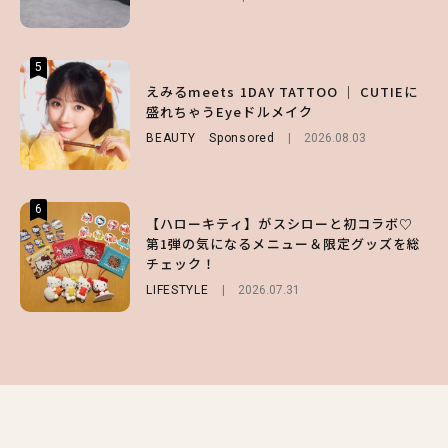
ENTERTAINMENT
BEAUTY
Sponsored
2026.07.30
2026.07.03
5
5
5
【森香澄】理想のスタイルはどう作る？体型
【ハローキティ】がスシローと初コラボ♡
えみるmeets 1DAY TATTOO ｜ CUTIEに
キープの秘訣や夏の過ごし方など独占インタ
第1弾の気になるメニュー＆限定グッズを総
盛れちゃうEyeドルメイク
ビュー！
チェック！
BEAUTY
Sponsored
2026.08.03
ENTERTAINMENT
LIFESTYLE
2026.07.31
2026.07.31
6
6
6
【ハローキティ】がスシローと初コラボ♡
【GU】夏の“主役級”アイテム決定！ヘルシ
【SNIDEL】長濱ねるとロマンティックトラ
第1弾の気になるメニュー＆限定グッズを総
ー＆可愛すぎる「大人の肌見せ」トップス3
ッドな秋はじめ｜2026秋の新作コーデ4選
チェック！
選
FASHION
Sponsored
2026.07.10
LIFESTYLE
FASHION
2026.07.19
2026.07.31