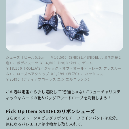
シューズ［ヒール5.1cm］ ￥16,500（SNIDEL／SNIDEL ルミネ新宿2
店）、ボディスーツ ￥14,600（irojikake）、デニム
￥18,150（ROLLA’S／ジャック・オブ・オール・トレーズ プレスルー
ム）、ローズヘアクリップ ￥1,099（W♡C）、ネックレス
￥3,490（ナディアフローレス エン エルコラソン）
この春は定番から少し逸脱して“普通じゃない”フューチャリステ
ィックなムードの靴&バッグでワードローブを刷新しよう！
Pick Up Item SNIDELのリボンシューズ
きらめくストーン×ビッグリボンモチーフでインパクトは充分。
気になるバレエコアは小物から取り入れて。