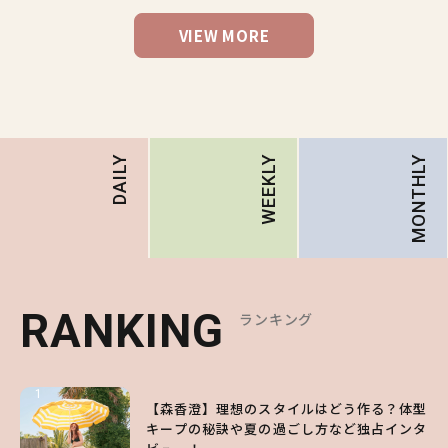
VIEW MORE
MONTHLY
DAILY
WEEKLY
RANKING
RANKING
RANKING
ランキング
ランキング
ランキング
1
1
1
【森香澄】理想のスタイルはどう作る？体型
【ハローキティ】がスシローと初コラボ♡
【SNIDEL】長濱ねるとロマンティックトラ
キープの秘訣や夏の過ごし方など独占インタ
第1弾の気になるメニュー＆限定グッズを総
ッドな秋はじめ｜2026秋の新作コーデ4選