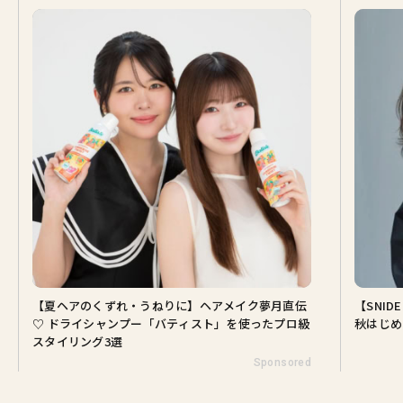
【夏ヘアのくずれ・うねりに】ヘアメイク夢月直伝
【SNI
♡ ドライシャンプー「バティスト」を使ったプロ級
秋はじめ
スタイリング3選
Sponsored