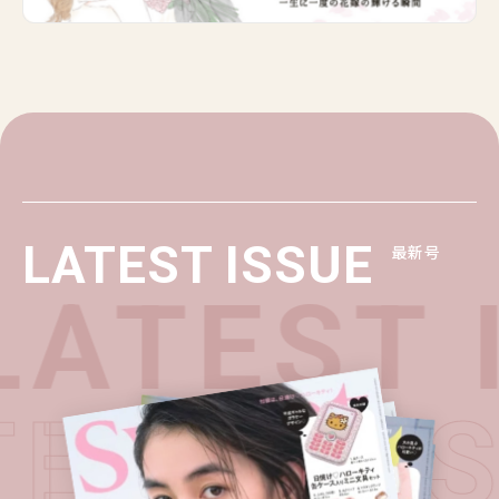
LATEST ISSUE
最新号
ATEST 
TEST I