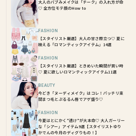
大人のバブみメイクは「チーク」の入れ方が命
♡ 全方位モテ顔のHow to
FASHION
【スタイリスト厳選】大人の甘さ際立つ♡ 夏に
映える「ロマンティックアイテム」14選
FASHION
【スタイリスト厳選】ときめいた瞬間が買い時
♡ 夏に欲しいロマンティックアイテム11選
BEAUTY
今どき「ヌーディメイク」はコレ！パッチリ束
間まつ毛とぷるるん唇でアゲ盛り♡
FASHION
今夏はとにかく”透け”が大本命♡ 大人ガーリー
な「シアー」アイテム9選【スタイリストゆり
かでんの今月のディグりもの！】