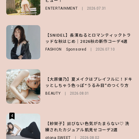
ビュー！
チェック！
FASHION
Sponsored
2026.07.10
ENTERTAINMENT
LIFESTYLE
2026.07.31
2026.07.31
2
2
2
【付録】総柄ハローキティが可愛すぎ♡ 紀
【SNIDEL】長濱ねるとロマンティックトラ
【大原優乃】夏メイクはプレイフルに！ドキ
ノ国屋コラボの“優秀保冷バッグ”は夏の強
ッドな秋はじめ｜2026秋の新作コーデ4選
ッとしちゃう色っぽ“うるみ目”のつくり方
い味方！【オトナミューズ9月号増刊】
FASHION
BEAUTY
Sponsored
2026.08.01
2026.07.10
FUROKU
2026.07.12
3
3
3
【スタバ】約160通りのカスタマイズができ
【谷まりあ】夏は“シアースカート”でさり
【大原優乃】夏メイクはプレイフルに！ドキ
る⁉ 39店舗限定『My フルーツ³ フラペチー
げなく肌見せ！透け感のニュアンスを楽しめ
ッとしちゃう色っぽ“うるみ目”のつくり方
ノ®』を徹底レポ♡
るマストハブアイテム4選
BEAUTY
2026.08.01
LIFESTYLE
FASHION
2026.07.19
2026.07.30
4
4
4
【齋藤飛鳥】人生初のロブに！「意外としっ
【夏ヘアのくずれ・うねりに】ヘアメイク夢
【紗栄子】媚びない色気がたまらない♡ 洗
くりくるし、すごく新鮮で心地いい」ヘアカ
月直伝♡ ドライシャンプー「バティスト」
練されたカジュアル肌見せコーデ2選
ットの様子を独占でお届け♡
を使ったプロ級スタイリング3選
otona SWEET
2026.08.02