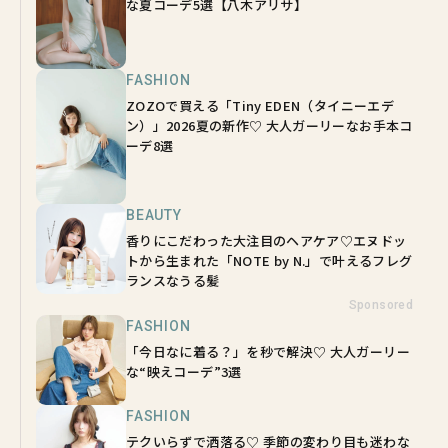
な夏コーデ5選【八木アリサ】
FASHION
ZOZOで買える「Tiny EDEN（タイニーエデ
ン）」2026夏の新作♡ 大人ガーリーなお手本コ
ーデ8選
BEAUTY
香りにこだわった大注目のヘアケア♡エヌドッ
トから生まれた「NOTE by N.」で叶えるフレグ
ランスなうる髪
Sponsored
FASHION
「今日なに着る？」を秒で解決♡ 大人ガーリー
な“映えコーデ”3選
FASHION
テクいらずで洒落る♡ 季節の変わり目も迷わな