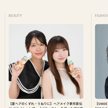
BEAUTY
FASHI
【夏ヘアのくずれ・うねりに】ヘアメイク夢月直伝
【SNI