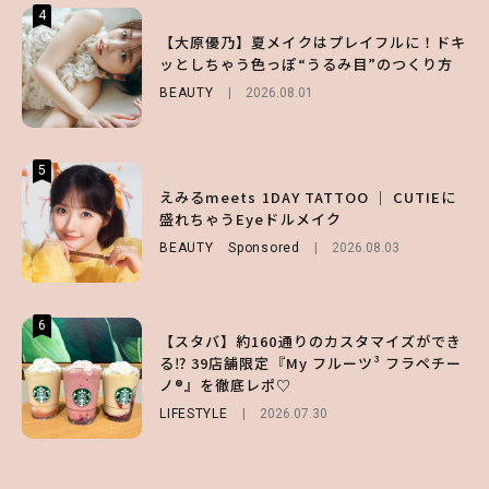
4
4
4
【夏ヘアのくずれ・うねりに】ヘアメイク夢
【大原優乃】夏メイクはプレイフルに！ドキ
【大原優乃】夏メイクはプレイフルに！ドキ
月直伝♡ ドライシャンプー「バティスト」
ッとしちゃう色っぽ“うるみ目”のつくり方
ッとしちゃう色っぽ“うるみ目”のつくり方
を使ったプロ級スタイリング3選
BEAUTY
BEAUTY
2026.08.01
2026.08.01
BEAUTY
Sponsored
2026.07.03
5
5
5
【ハローキティ】がスシローと初コラボ♡
えみるmeets 1DAY TATTOO ｜ CUTIEに
【SNIDEL】長濱ねるとロマンティックトラ
第1弾の気になるメニュー＆限定グッズを総
盛れちゃうEyeドルメイク
ッドな秋はじめ｜2026秋の新作コーデ4選
チェック！
BEAUTY
FASHION
Sponsored
Sponsored
2026.08.03
2026.07.10
LIFESTYLE
2026.07.31
6
6
6
【スタバ】約160通りのカスタマイズができ
【GU】夏の“主役級”アイテム決定！ヘルシ
【ALD1】グループの魅力＆素顔に迫る♡ 一
る⁉ 39店舗限定『My フルーツ³ フラペチー
ー＆可愛すぎる「大人の肌見せ」トップス3
問一答をお届け！【sweet web独占】
ノ®』を徹底レポ♡
選
ENTERTAINMENT
2026.08.03
LIFESTYLE
FASHION
2026.07.19
2026.07.30