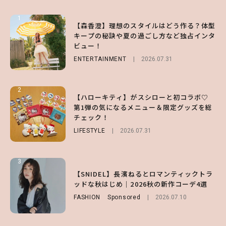
1
1
1
【森香澄】理想のスタイルはどう作る？体型
【ハローキティ】がスシローと初コラボ♡
【SNIDEL】長濱ねるとロマンティックトラ
キープの秘訣や夏の過ごし方など独占インタ
第1弾の気になるメニュー＆限定グッズを総
ッドな秋はじめ｜2026秋の新作コーデ4選
ビュー！
チェック！
FASHION
Sponsored
2026.07.10
ENTERTAINMENT
LIFESTYLE
2026.07.31
2026.07.31
2
2
2
【ハローキティ】がスシローと初コラボ♡
【齋藤飛鳥】人生初のロブに！「意外としっ
【付録】総柄ハローキティが可愛すぎ♡ 紀
第1弾の気になるメニュー＆限定グッズを総
くりくるし、すごく新鮮で心地いい」ヘアカ
ノ国屋コラボの“優秀保冷バッグ”は夏の強
チェック！
ットの様子を独占でお届け♡
い味方！【オトナミューズ9月号増刊】
LIFESTYLE
ENTERTAINMENT
FUROKU
2026.07.12
2026.07.31
2026.07.30
3
3
3
【スタバ】約160通りのカスタマイズができ
【谷まりあ】夏は“シアースカート”でさり
【SNIDEL】長濱ねるとロマンティックトラ
る⁉ 39店舗限定『My フルーツ³ フラペチー
げなく肌見せ！透け感のニュアンスを楽しめ
ッドな秋はじめ｜2026秋の新作コーデ4選
ノ®』を徹底レポ♡
るマストハブアイテム4選
FASHION
Sponsored
2026.07.10
LIFESTYLE
FASHION
2026.07.19
2026.07.30