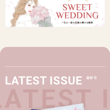
LATEST ISSUE
最新号
ATEST 