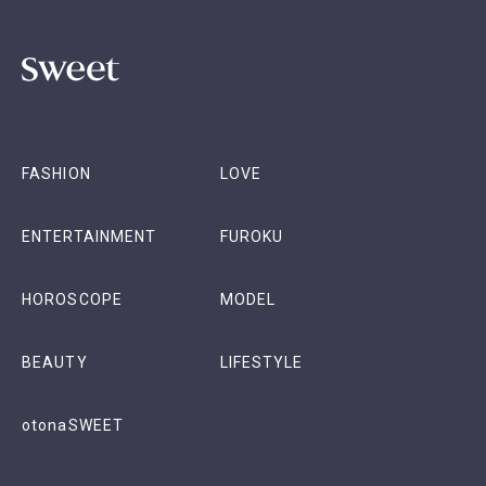
FASHION
LOVE
ENTERTAINMENT
FUROKU
HOROSCOPE
MODEL
BEAUTY
LIFESTYLE
otonaSWEET