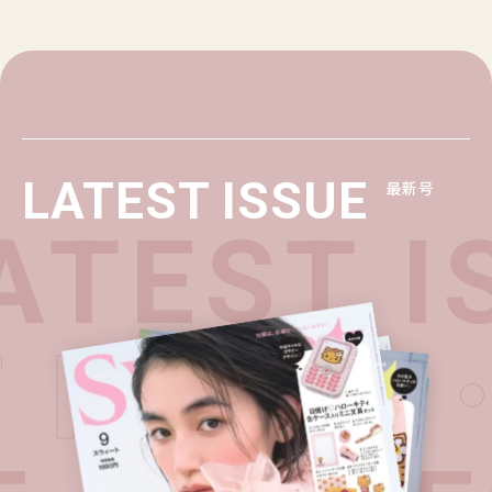
LATEST ISSUE
最新号
TEST I
T ISSU