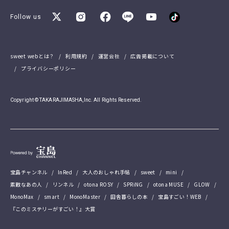
Follow us
sweet webとは？
利用規約
運営会社
広告掲載について
プライバシーポリシー
Copyright © TAKARAJIMASHA,Inc. All Rights Reserved.
宝島チャンネル
InRed
大人のおしゃれ手帖
sweet
mini
素敵なあの人
リンネル
otona ROSY
SPRiNG
otona MUSE
GLOW
MonoMax
smart
MonoMaster
田舎暮らしの本
宝島すごい！WEB
『このミステリーがすごい！』大賞