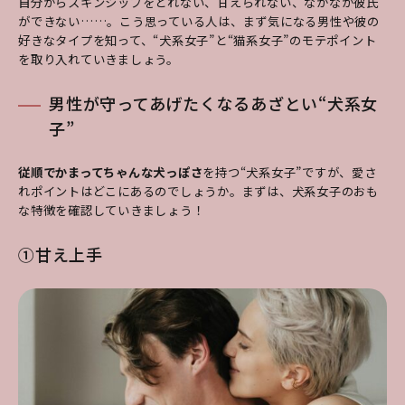
自分からスキンシップをとれない、甘えられない、なかなか彼氏
ができない……。こう思っている人は、まず気になる男性や彼の
好きなタイプを知って、“犬系女子”と“猫系女子”のモテポイント
を取り入れていきましょう。
男性が守ってあげたくなるあざとい“犬系女
子”
従順でかまってちゃんな犬っぽさ
を持つ“犬系女子”ですが、愛さ
れポイントはどこにあるのでしょうか。まずは、犬系女子のおも
な特徴を確認していきましょう！
①甘え上手