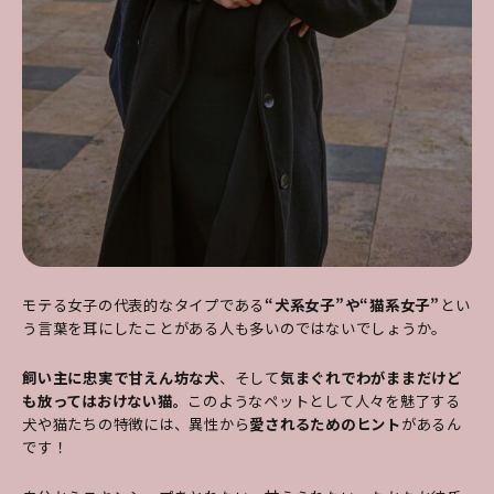
モテる女子の代表的なタイプである
“犬系女子”や“猫系女子”
とい
う言葉を耳にしたことがある人も多いのではないでしょうか。
飼い主に忠実で甘えん坊な犬
、そして
気まぐれでわがままだけど
も放ってはおけない猫。
このようなペットとして人々を魅了する
犬や猫たちの特徴には、異性から
愛されるためのヒント
があるん
です！