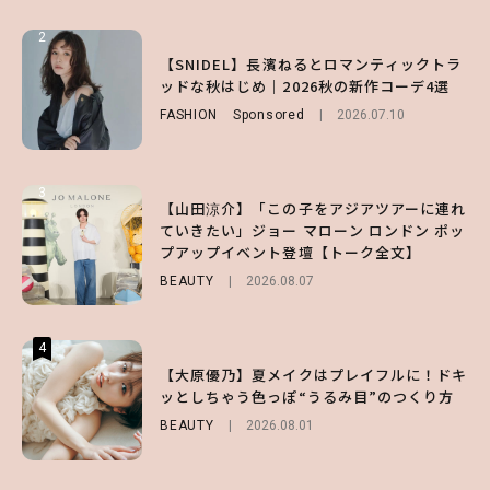
2
2
2
【付録】総柄ハローキティが可愛すぎ♡ 紀
【SNIDEL】長濱ねるとロマンティックトラ
【大原優乃】夏メイクはプレイフルに！ドキ
ノ国屋コラボの“優秀保冷バッグ”は夏の強
ッドな秋はじめ｜2026秋の新作コーデ4選
ッとしちゃう色っぽ“うるみ目”のつくり方
い味方！【オトナミューズ9月号増刊】
FASHION
BEAUTY
Sponsored
2026.08.01
2026.07.10
FUROKU
2026.07.12
3
3
3
【山田涼介】「この子をアジアツアーに連れ
【森香澄】理想のスタイルはどう作る？体型
【谷まりあ】夏は“シアースカート”でさり
ていきたい」ジョー マローン ロンドン ポッ
キープの秘訣や夏の過ごし方など独占インタ
げなく肌見せ！透け感のニュアンスを楽しめ
プアップイベント登壇【トーク全文】
ビュー！
るマストハブアイテム4選
BEAUTY
ENTERTAINMENT
FASHION
2026.08.07
2026.07.19
2026.07.31
4
4
4
【スタバ】約160通りのカスタマイズができ
【ハローキティ】がスシローと初コラボ♡
【大原優乃】夏メイクはプレイフルに！ドキ
る⁉ 39店舗限定『My フルーツ³ フラペチー
第1弾の気になるメニュー＆限定グッズを総
ッとしちゃう色っぽ“うるみ目”のつくり方
ノ®』を徹底レポ♡
チェック！
BEAUTY
2026.08.01
LIFESTYLE
LIFESTYLE
2026.07.30
2026.07.31