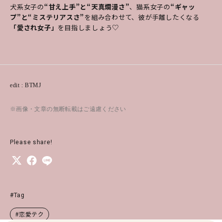
犬系女子の
“甘え上手”と“天真爛漫さ”
、猫系女子の
“ギャッ
プ”と“ミステリアスさ”
を組み合わせて、彼が手離したくなる
「愛され女子」
を目指しましょう♡
edit : BTMJ
※画像・文章の無断転載はご遠慮ください
Please share!
#Tag
#恋愛テク