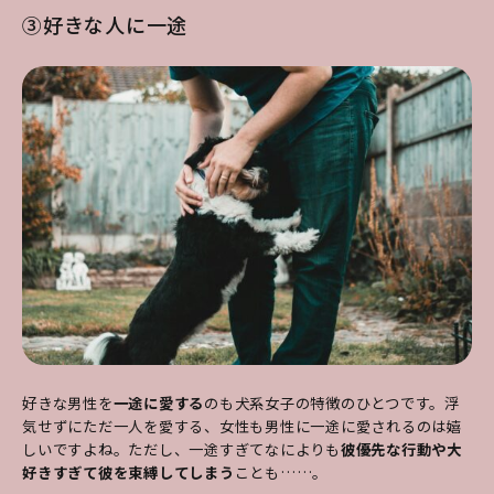
③好きな人に一途
好きな男性を
一途に愛する
のも犬系女子の特徴のひとつです。浮
気せずにただ一人を愛する、女性も男性に一途に愛されるのは嬉
しいですよね。ただし、一途すぎてなによりも
彼優先な行動や大
好きすぎて彼を束縛してしまう
ことも……。