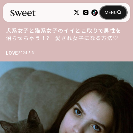
犬系女子と猫系女子のイイとこ取りで男性を
沼らせちゃう！? 愛され女子になる方法♡
LOVE
2024.5.31