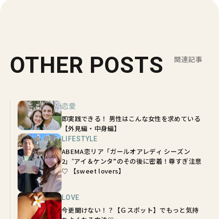
OTHER POSTS
関連記事
恋愛
即実践できる！ 男性はこんな女性を求めている
【外見編・中身編】
LIFESTYLE
ABEMA恋リア「ガールオアレディ シーズン
2」‟アイ＆ケンタ”のその後に密着！尊すぎ注意
♡ 【sweet lovers】
LOVE
今更聞けない！？【Ｇスポット】でもっと気持