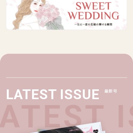
LATEST ISSUE
最新号
ATEST I