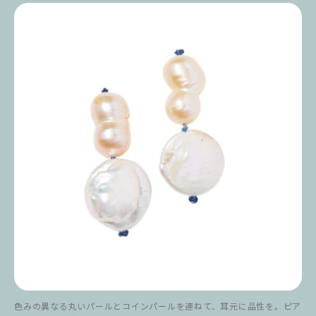
色みの異なる丸いパールとコインパールを連ねて、耳元に品性を。ピア