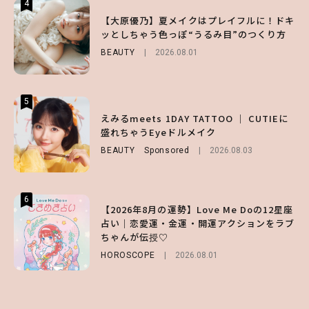
4
4
4
【齋藤飛鳥】人生初のロブに！「意外としっ
【夏ヘアのくずれ・うねりに】ヘアメイク夢
【大原優乃】夏メイクはプレイフルに！ドキ
くりくるし、すごく新鮮で心地いい」ヘアカ
月直伝♡ ドライシャンプー「バティスト」
ッとしちゃう色っぽ“うるみ目”のつくり方
ットの様子を独占でお届け♡
を使ったプロ級スタイリング3選
BEAUTY
2026.08.01
ENTERTAINMENT
BEAUTY
Sponsored
2026.07.30
2026.07.03
5
5
5
【森香澄】理想のスタイルはどう作る？体型
【ハローキティ】がスシローと初コラボ♡
えみるmeets 1DAY TATTOO ｜ CUTIEに
キープの秘訣や夏の過ごし方など独占インタ
第1弾の気になるメニュー＆限定グッズを総
盛れちゃうEyeドルメイク
ビュー！
チェック！
BEAUTY
Sponsored
2026.08.03
ENTERTAINMENT
LIFESTYLE
2026.07.31
2026.07.31
6
6
6
【2026年8月の運勢】Love Me Doの12星座
【GU】夏の“主役級”アイテム決定！ヘルシ
【SNIDEL】長濱ねるとロマンティックトラ
占い｜恋愛運・金運・開運アクションをラブ
ー＆可愛すぎる「大人の肌見せ」トップス3
ッドな秋はじめ｜2026秋の新作コーデ4選
ちゃんが伝授♡
選
FASHION
Sponsored
2026.07.10
HOROSCOPE
FASHION
2026.07.19
2026.08.01