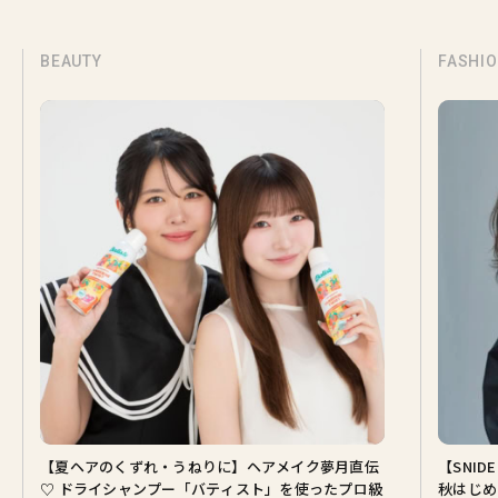
BEAUTY
FASHI
【夏ヘアのくずれ・うねりに】ヘアメイク夢月直伝
【SNI
♡ ドライシャンプー「バティスト」を使ったプロ級
秋はじめ