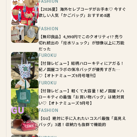
FASHION
【2026夏】海外セレブコーデがお手本♡ 今すぐ
欲しい人気「かごバッグ」おすすめ8選
FASHION
【無印良品】4,990円でこのクオリティ!? 売り
切れ続出の「撥水リュック」が想像以上に万能
だった
FUROKU
【付録レビュー】総柄ハローキティにアガる！
紀ノ国屋コラボの保冷バッグが優秀すぎた…
♡【オトナミューズ9月号増刊】
FUROKU
【付録レビュー】軽くて大容量！紀ノ国屋×ハ
ローキティの最強「お買い物バッグ」は絶対買
い♡【オトナミューズ9月号】
FASHION
【GU】絶対に手に入れたいコスパ最強「高見え
バッグ」3選！収納力も抜群で機能的