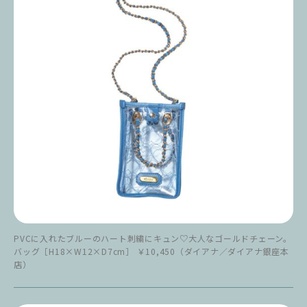
PVCに入れたブルーのハート刺繍にキュン♡大人なゴールドチェーン。
バッグ［H18×W12×D7cm］ ￥10,450（ダイアナ／ダイアナ銀座本
店）