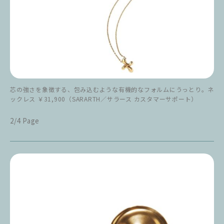
芯の強さを象徴する、包み込むような有機的なフォルムにうっとり。ネ
ックレス ￥31,900（SARARTH／サラース カスタマーサポート）
2/4 Page