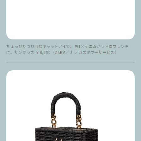
ちょっぴりつり目なキャットアイで、白T×デニムがレトロフレンチ
に。サングラス ￥8,590（ZARA／ザラ カスタマーサービス）