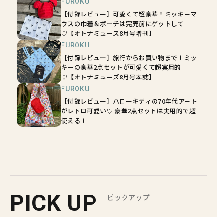
FUROKU
【付録レビュー】可愛くて超豪華！ミッキーマ
ウスの巾着＆ポーチは完売前にゲットして
♡【オトナミューズ8月号増刊】
FUROKU
【付録レビュー】旅行からお買い物まで！ミッ
キーの豪華2点セットが可愛くて超実用的
♡【オトナミューズ8月号本誌】
FUROKU
【付録レビュー】ハローキティの70年代アート
がレトロ可愛い♡ 豪華2点セットは実用的で超
使える！
PICK UP
ピックアップ