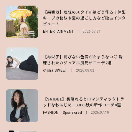
1
1
1
【森香澄】理想のスタイルはどう作る？体型
【ハローキティ】がスシローと初コラボ♡
【SNIDEL】長濱ねるとロマンティックトラ
キープの秘訣や夏の過ごし方など独占インタ
第1弾の気になるメニュー＆限定グッズを総
ッドな秋はじめ｜2026秋の新作コーデ4選
ビュー！
チェック！
FASHION
Sponsored
2026.07.10
ENTERTAINMENT
LIFESTYLE
2026.07.31
2026.07.31
2
2
2
【付録】総柄ハローキティが可愛すぎ♡ 紀
【紗栄子】媚びない色気がたまらない♡ 洗
【大原優乃】夏メイクはプレイフルに！ドキ
ノ国屋コラボの“優秀保冷バッグ”は夏の強
練されたカジュアル肌見せコーデ2選
ッとしちゃう色っぽ“うるみ目”のつくり方
い味方！【オトナミューズ9月号増刊】
otona SWEET
BEAUTY
2026.08.01
2026.08.02
FUROKU
2026.07.12
3
3
3
【スタバ】約160通りのカスタマイズができ
【谷まりあ】夏は“シアースカート”でさり
【SNIDEL】長濱ねるとロマンティックトラ
る⁉ 39店舗限定『My フルーツ³ フラペチー
げなく肌見せ！透け感のニュアンスを楽しめ
ッドな秋はじめ｜2026秋の新作コーデ4選
ノ®』を徹底レポ♡
るマストハブアイテム4選
FASHION
Sponsored
2026.07.10
LIFESTYLE
FASHION
2026.07.19
2026.07.30