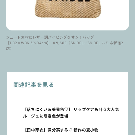
ジュート素材にレザー調パイピングをオン！バッグ
［H32×W36.5×D4cm］ ￥9,680（SNIDEL／SNIDEL ルミネ新宿2
店）
関連記事を見る
【落ちにくい＆美発色♡】 リップケアも叶う大人気
ルージュに限定色が登場
【田中芽衣】気分高まる♡ 新作の夏小物