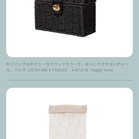
かごバッグはボクシーなブラックカラーで、ほっこりさせないがルー
ル。バッグ［H14×W8.5×D8cm］ ￥¥7,678（sugar nine）