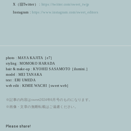
X（旧Twitter） :
https://twitter.com/sweet_twjp
Instagram :
https://www.instagram.com/sweet_editors
photo : MAYA KAJITA［e7］
styling : MOMOKO HARADA
hair & make-up : KYOHEI SASAMOTO［ilumini.］
model : MEI TANAKA
text : ERI UMEDA
web edit : KIMIE WACHI［sweet web］
※記事の内容はsweet2024年6月号のものになります。
※画像・文章の無断転載はご遠慮ください。
Please share!