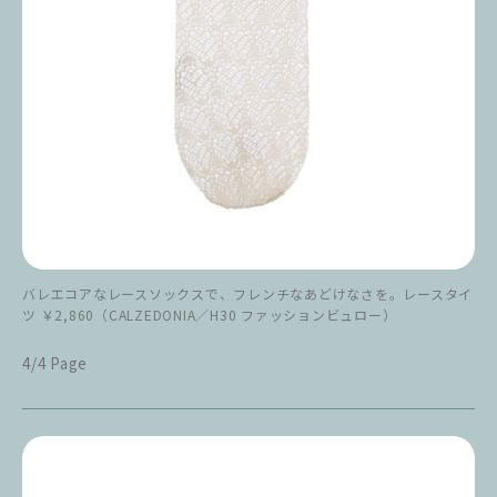
バレエコアなレースソックスで、フレンチなあどけなさを。レースタイ
ツ ￥2,860（CALZEDONIA／H30 ファッションビュロー）
4/4 Page