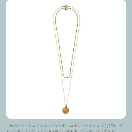
小粒のハートとコインのレイヤード。コインネックレス ￥2,970、チ
ェーンネックレス ￥1,980（共にアネモネ／サンポークリエイト）