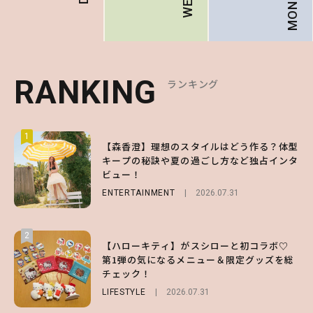
RANKING
RANKING
RANKING
ランキング
ランキング
ランキング
1
1
1
【森香澄】理想のスタイルはどう作る？体型
【ハローキティ】がスシローと初コラボ♡
【SNIDEL】長濱ねるとロマンティックトラ
キープの秘訣や夏の過ごし方など独占インタ
第1弾の気になるメニュー＆限定グッズを総
ッドな秋はじめ｜2026秋の新作コーデ4選
ビュー！
チェック！
FASHION
Sponsored
2026.07.10
ENTERTAINMENT
LIFESTYLE
2026.07.31
2026.07.31
2
2
2
【ハローキティ】がスシローと初コラボ♡
【齋藤飛鳥】人生初のロブに！「意外としっ
【付録】総柄ハローキティが可愛すぎ♡ 紀
第1弾の気になるメニュー＆限定グッズを総
くりくるし、すごく新鮮で心地いい」ヘアカ
ノ国屋コラボの“優秀保冷バッグ”は夏の強
チェック！
ットの様子を独占でお届け♡
い味方！【オトナミューズ9月号増刊】
LIFESTYLE
ENTERTAINMENT
FUROKU
2026.07.12
2026.07.31
2026.07.30