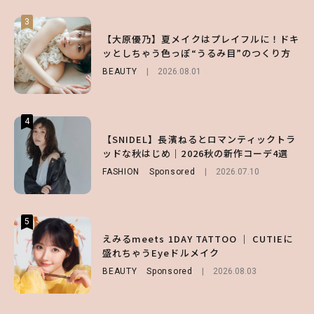
3
3
3
【スタバ】約160通りのカスタマイズができ
【谷まりあ】夏は“シアースカート”でさり
【大原優乃】夏メイクはプレイフルに！ドキ
る⁉ 39店舗限定『My フルーツ³ フラペチー
げなく肌見せ！透け感のニュアンスを楽しめ
ッとしちゃう色っぽ“うるみ目”のつくり方
ノ®』を徹底レポ♡
るマストハブアイテム4選
BEAUTY
2026.08.01
LIFESTYLE
FASHION
2026.07.19
2026.07.30
4
4
4
【夏ヘアのくずれ・うねりに】ヘアメイク夢
【SNIDEL】長濱ねるとロマンティックトラ
【大原優乃】夏メイクはプレイフルに！ドキ
月直伝♡ ドライシャンプー「バティスト」
ッドな秋はじめ｜2026秋の新作コーデ4選
ッとしちゃう色っぽ“うるみ目”のつくり方
を使ったプロ級スタイリング3選
FASHION
BEAUTY
Sponsored
2026.08.01
2026.07.10
BEAUTY
Sponsored
2026.07.03
5
5
5
【ハローキティ】がスシローと初コラボ♡
えみるmeets 1DAY TATTOO ｜ CUTIEに
【SNIDEL】長濱ねるとロマンティックトラ
第1弾の気になるメニュー＆限定グッズを総
盛れちゃうEyeドルメイク
ッドな秋はじめ｜2026秋の新作コーデ4選
チェック！
BEAUTY
FASHION
Sponsored
Sponsored
2026.08.03
2026.07.10
LIFESTYLE
2026.07.31