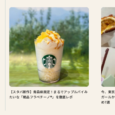
【スタバ新作】青森県限定！まるでアップルパイみ
今、東京
たいな「絶品フラペチーノ®」を徹底レポ
ガールか
め7選