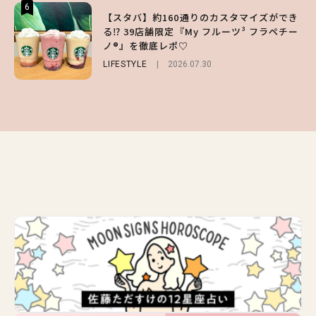
6
6
6
【スタバ】約160通りのカスタマイズができ
【GU】夏の“主役級”アイテム決定！ヘルシ
【ALD1】グループの魅力＆素顔に迫る♡ 一
る⁉ 39店舗限定『My フルーツ³ フラペチー
ー＆可愛すぎる「大人の肌見せ」トップス3
問一答をお届け！【sweet web独占】
ノ®』を徹底レポ♡
選
ENTERTAINMENT
2026.08.03
LIFESTYLE
FASHION
2026.07.19
2026.07.30