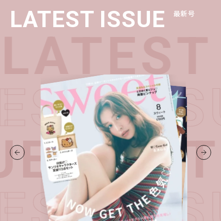
LATEST ISSUE
最新号
LATEST 
TEST IS
UE・
LAT
TEST IS