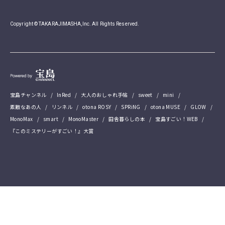
Copyright © TAKARAJIMASHA,Inc. All Rights Reserved.
宝島チャンネル
InRed
大人のおしゃれ手帖
sweet
mini
素敵なあの人
リンネル
otona ROSY
SPRiNG
otona MUSE
GLOW
MonoMax
smart
MonoMaster
田舎暮らしの本
宝島すごい！WEB
『このミステリーがすごい！』大賞