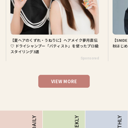
【夏ヘアのくずれ・うねりに】ヘアメイク夢月直伝
【SNI
♡ ドライシャンプー「バティスト」を使ったプロ級
秋はじめ
スタイリング3選
Sponsored
VIEW MORE
MONTHLY
DAILY
WEEKLY