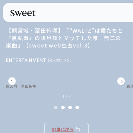
【龍宮城・冨田侑暉】「“WALTZ”は僕たちと
『黒執事』の世界観とマッチした唯一無二の
楽曲」【sweet web独占vol.3】
ENTERTAINMENT
2025.5.26
龍宮城 冨田侑暉
龍
1 / 4
記事に戻る