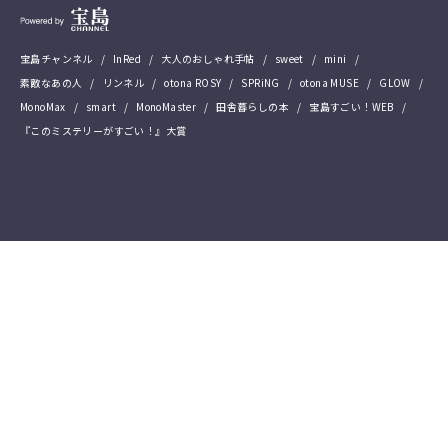
宝島チャンネル
InRed
大人のおしゃれ手帖
sweet
mini
素敵なあの人
リンネル
otona ROSY
SPRiNG
otona MUSE
GLOW
MonoMax
smart
MonoMaster
田舎暮らしの本
宝島すごい！WEB
『このミステリーがすごい！』大賞