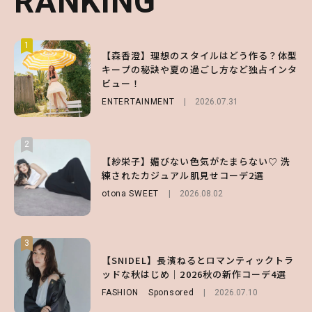
RANKING
RANKING
RANKING
1
1
1
【森香澄】理想のスタイルはどう作る？体型
【ハローキティ】がスシローと初コラボ♡
【SNIDEL】長濱ねるとロマンティックトラ
キープの秘訣や夏の過ごし方など独占インタ
第1弾の気になるメニュー＆限定グッズを総
ッドな秋はじめ｜2026秋の新作コーデ4選
ビュー！
チェック！
FASHION
Sponsored
2026.07.10
ENTERTAINMENT
LIFESTYLE
2026.07.31
2026.07.31
2
2
2
【付録】総柄ハローキティが可愛すぎ♡ 紀
【紗栄子】媚びない色気がたまらない♡ 洗
【大原優乃】夏メイクはプレイフルに！ドキ
ノ国屋コラボの“優秀保冷バッグ”は夏の強
練されたカジュアル肌見せコーデ2選
ッとしちゃう色っぽ“うるみ目”のつくり方
い味方！【オトナミューズ9月号増刊】
otona SWEET
BEAUTY
2026.08.01
2026.08.02
FUROKU
2026.07.12
3
3
3
【スタバ】約160通りのカスタマイズができ
【谷まりあ】夏は“シアースカート”でさり
【SNIDEL】長濱ねるとロマンティックトラ
る⁉ 39店舗限定『My フルーツ³ フラペチー
げなく肌見せ！透け感のニュアンスを楽しめ
ッドな秋はじめ｜2026秋の新作コーデ4選
ノ®』を徹底レポ♡
るマストハブアイテム4選
FASHION
Sponsored
2026.07.10
LIFESTYLE
FASHION
2026.07.19
2026.07.30