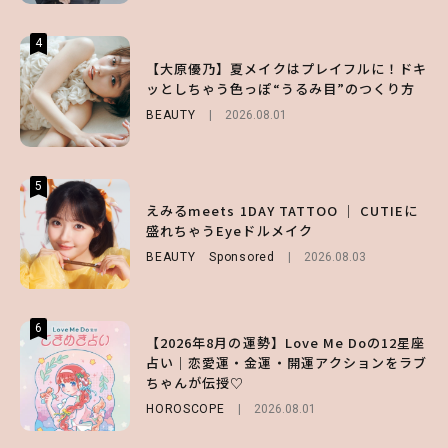
4
4
4
【齋藤飛鳥】人生初のロブに！「意外としっ
【夏ヘアのくずれ・うねりに】ヘアメイク夢
【大原優乃】夏メイクはプレイフルに！ドキ
くりくるし、すごく新鮮で心地いい」ヘアカ
月直伝♡ ドライシャンプー「バティスト」
ッとしちゃう色っぽ“うるみ目”のつくり方
ットの様子を独占でお届け♡
を使ったプロ級スタイリング3選
BEAUTY
2026.08.01
ENTERTAINMENT
BEAUTY
Sponsored
2026.07.30
2026.07.03
5
5
5
【森香澄】理想のスタイルはどう作る？体型
【ハローキティ】がスシローと初コラボ♡
えみるmeets 1DAY TATTOO ｜ CUTIEに
キープの秘訣や夏の過ごし方など独占インタ
第1弾の気になるメニュー＆限定グッズを総
盛れちゃうEyeドルメイク
ビュー！
チェック！
BEAUTY
Sponsored
2026.08.03
ENTERTAINMENT
LIFESTYLE
2026.07.31
2026.07.31
6
6
6
【2026年8月の運勢】Love Me Doの12星座
【GU】夏の“主役級”アイテム決定！ヘルシ
【SNIDEL】長濱ねるとロマンティックトラ
占い｜恋愛運・金運・開運アクションをラブ
ー＆可愛すぎる「大人の肌見せ」トップス3
ッドな秋はじめ｜2026秋の新作コーデ4選
ちゃんが伝授♡
選
FASHION
Sponsored
2026.07.10
HOROSCOPE
FASHION
2026.07.19
2026.08.01