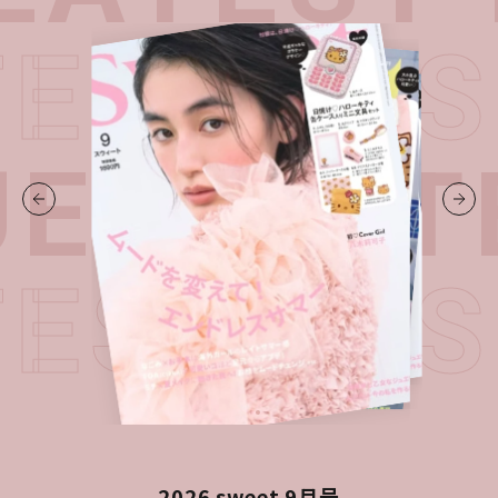
TEST I
UE・
LAT
TEST I
2026 sweet 9月号