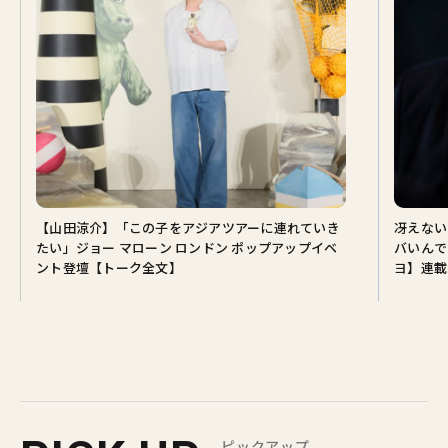
【山田涼介】「この子をアジアツアーに連れていき
冴えない
たい」ジョー マローン ロンドン ポップアップイベ
バいんで
ント登壇【トーク全文】
ヨ】連載♡
ピックアップ