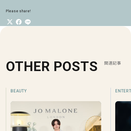
Please share!
OTHER POSTS
関連記事
BEAUTY
ENTER