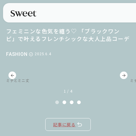
フェミニンな色気を纏う♡ 「ブラックワン
ピ」で叶えるフレンチシックな大人上品コーデ
FASHION
2025.6.4
ミチとミニ丈
ミ
1 / 4
記事に戻る