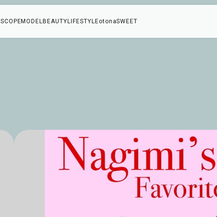
SCOPE
MODEL
BEAUTY
LIFESTYLE
otonaSWEET
ー