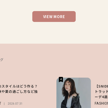
VIEW MORE
ング
4
のスタイルはどう作る？
【SNI
訣や夏の過ごし方など独
トラッ
！
ーデ4選
T
FASHIO
2026.07.31