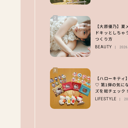
2
【大原優乃】夏
ドキッとしちゃ
つくり方
BEAUTY
2026
3
【ハローキティ
♡ 第1弾の気に
ズを総チェック
LIFESTYLE
20