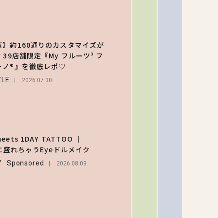
なるメ
ュー＆
【齋藤
定グッ
生初の
を総チ
バ】約160通りのカスタマイズが
「意外
ック！
2
 39店舗限定『My フルーツ³ フ
りくる
ENTERT
ーノ®』を徹底レポ♡
く新鮮
2026
YLE
い」ヘ
2026.07.30
の様子
お届け
【スタ
バ】約1
ets 1DAY TATTOO ｜
通りの
Eに盛れちゃうEyeドルメイク
3
スタマ
LIFEST
Y
Sponsored
ズがで
2026.08.03
る⁉ 39
2026.07.3
舗限定
『My 
ーツ³ 