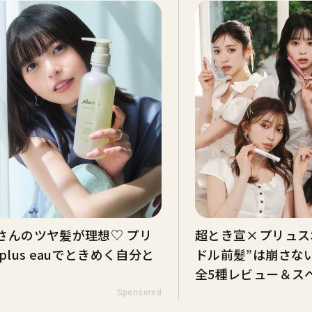
さんのツヤ髪が理想♡ プリ
超とき宣×プリュス
plus eauでときめく自分と
ドル前髪”は崩さな
全5種レビュー＆ス
Sponsored