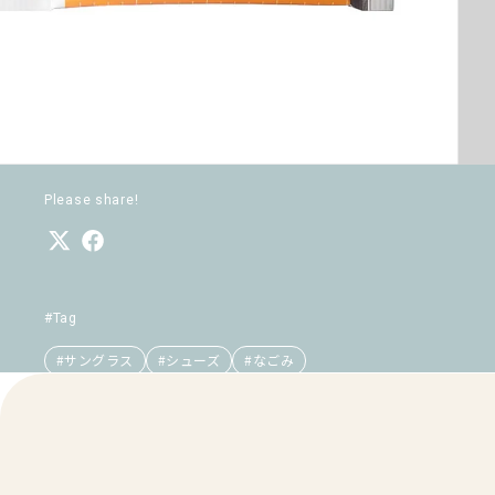
Please share!
#Tag
#サングラス
#シューズ
#なごみ