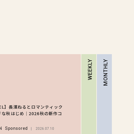
WEEKLY
MONTHLY
RA
【ハロ
キティ
DEL】長濱ねるとロマンティック
がスシ
ドな秋はじめ｜2026秋の新作コ
1
ーと初
LIFEST
ラボ♡ 
N
Sponsored
2026.07.10
弾の気
2026.07.3