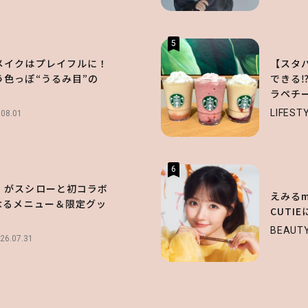
5
メイクはプレイフルに！
【スタ
う色っぽ“うるみ目”の
できる⁉
ラペチ
LIFEST
.08.01
6
】がスシローと初コラボ
えみるme
なるメニュー＆限定グッ
CUTI
！
BEAUT
26.07.31