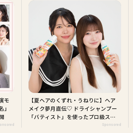
出演モ
【夏ヘアのくずれ・うねりに】ヘア
名」
メイク夢月直伝♡ ドライシャンプー
開
「バティスト」を使ったプロ級スタ
イリング3選
onsored
Sponsored