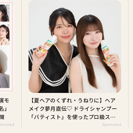
出演モ
【夏ヘアのくずれ・うねりに】ヘア
名」
メイク夢月直伝♡ ドライシャンプー
開
「バティスト」を使ったプロ級スタ
イリング3選
onsored
Sponsored