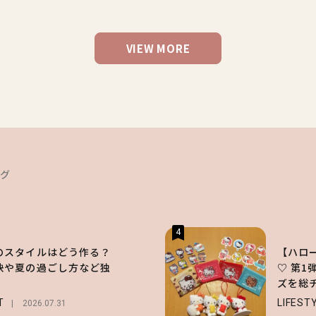
VIEW MORE
ング
4
のスタイルはどう作る？
【ハロ
訣や夏の過ごし方など独
♡ 第
！
ズを総
T
LIFEST
2026.07.31