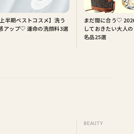
6年上半期ベストコスメ】洗う
まだ間に合う♡ 20
感アップ♡ 運命の洗顔料3選
しておきたい大人の
名品25選
BEAUTY