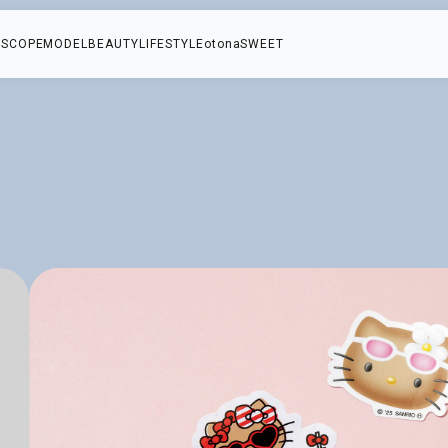
SCOPE
MODEL
BEAUTY
LIFESTYLE
otonaSWEET
ィ