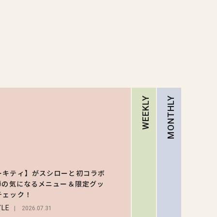
WEEKLY
MONTHLY
RA
【ハロ
キティ
ーキティ】がスシローと初コラボ
がスシ
1弾の気になるメニュー＆限定グッ
1
ーと初
チェック！
LIFEST
ラボ♡ 
YLE
2026.07.31
弾の気
2026.07.3