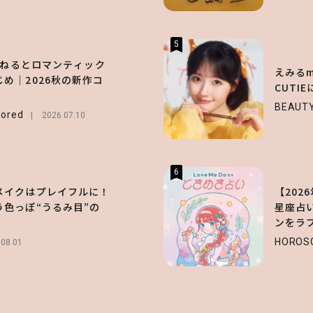
5
長濱ねるとロマンティック
えみるme
め｜2026秋の新作コ
CUTI
BEAUT
ored
2026.07.10
6
メイクはプレイフルに！
【2026
う色っぽ“うるみ目”の
星座占
ンをラ
HOROS
.08.01