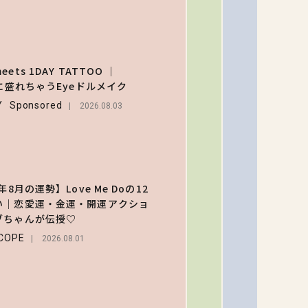
なるメ
ュー＆
【齋藤
定グッ
生初の
を総チ
「意外
ets 1DAY TATTOO ｜
ック！
2
りくる
Eに盛れちゃうEyeドルメイク
ENTERT
く新鮮
2026
Y
Sponsored
2026.08.03
い」ヘ
の様子
お届け
【スタ
バ】約1
年8月の運勢】Love Me Doの12
通りの
い｜恋愛運・金運・開運アクショ
3
スタマ
ブちゃんが伝授♡
LIFEST
ズがで
COPE
2026.08.01
る⁉ 39
2026.07.3
舗限定
『My 
ーツ³ 