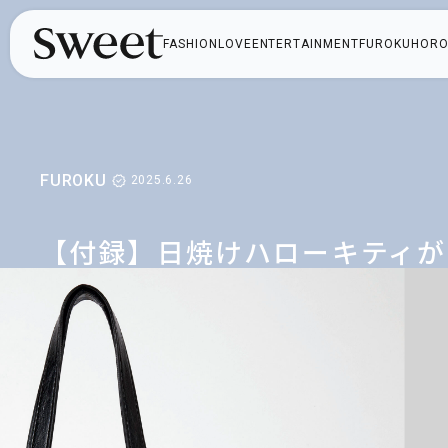
FASHION
LOVE
ENTERTAINMENT
FUROKU
HORO
FUROKU
2025.6.26
【付録】日焼けハローキティが
可愛すぎ♡ バッグやスマホに
もつけられる！ぬいぐるみポー
チ＆ステッカーセット【スウ
ート8月号】