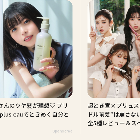
さんのツヤ髪が理想♡ プリ
超とき宣×プリュス
plus eauでときめく自分と
ドル前髪”は崩さな
全5種レビュー＆ス
Sponsored