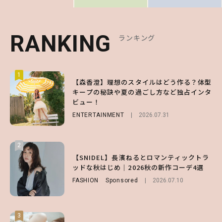
RANKING
RANKING
RANKING
ランキング
ランキング
ランキング
1
1
1
【森香澄】理想のスタイルはどう作る？体型
【ハローキティ】がスシローと初コラボ♡
【SNIDEL】長濱ねるとロマンティックトラ
キープの秘訣や夏の過ごし方など独占インタ
第1弾の気になるメニュー＆限定グッズを総
ッドな秋はじめ｜2026秋の新作コーデ4選
ビュー！
チェック！
FASHION
Sponsored
2026.07.10
ENTERTAINMENT
LIFESTYLE
2026.07.31
2026.07.31
2
2
2
【付録】総柄ハローキティが可愛すぎ♡ 紀
【SNIDEL】長濱ねるとロマンティックトラ
【大原優乃】夏メイクはプレイフルに！ドキ
ノ国屋コラボの“優秀保冷バッグ”は夏の強
ッドな秋はじめ｜2026秋の新作コーデ4選
ッとしちゃう色っぽ“うるみ目”のつくり方
い味方！【オトナミューズ9月号増刊】
FASHION
BEAUTY
Sponsored
2026.08.01
2026.07.10
FUROKU
2026.07.12
3
3
3