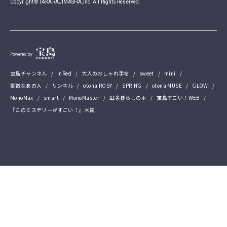
Copyright © TAKARAJIMASHA,Inc. All Rights Reserved.
宝島チャンネル
InRed
大人のおしゃれ手帖
sweet
mini
素敵なあの人
リンネル
otona ROSY
SPRiNG
otona MUSE
GLOW
MonoMax
smart
MonoMaster
田舎暮らしの本
宝島すごい！WEB
『このミステリーがすごい！』大賞