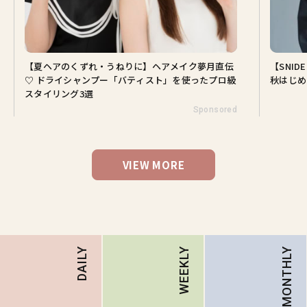
【夏ヘアのくずれ・うねりに】ヘアメイク夢月直伝
【SNI
♡ ドライシャンプー「バティスト」を使ったプロ級
秋はじめ
スタイリング3選
Sponsored
VIEW MORE
MONTHLY
DAILY
WEEKLY