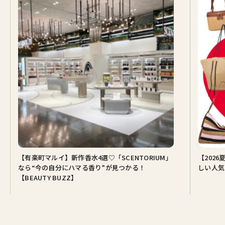
【有楽町マルイ】新作香水4選♡「SCENTORIUM」
【202
なら“今の自分にハマる香り”が見つかる！
しい人気
【BEAUTY BUZZ】