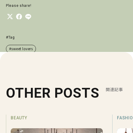
Please share!
#Tag
#sweet lovers
OTHER POSTS
関連記事
BEAUTY
FASHI