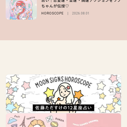
占い｜恋愛運・金運・開運アクションをラブ
ー＆可愛すぎる「大人の肌見せ」トップス3
ッドな秋はじめ｜2026秋の新作コーデ4選
ちゃんが伝授♡
選
FASHION
Sponsored
2026.07.10
HOROSCOPE
FASHION
2026.07.19
2026.08.01