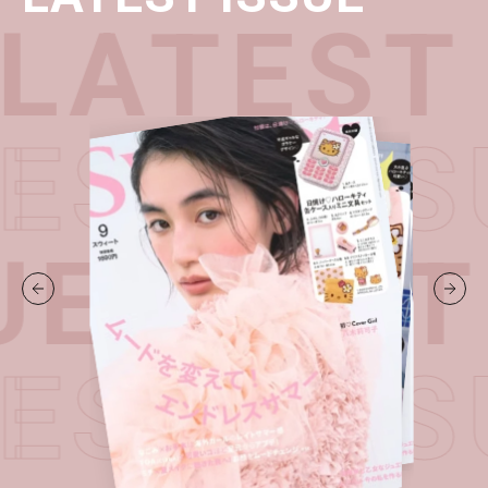
LATEST 
TEST IS
UE・
LAT
TEST IS