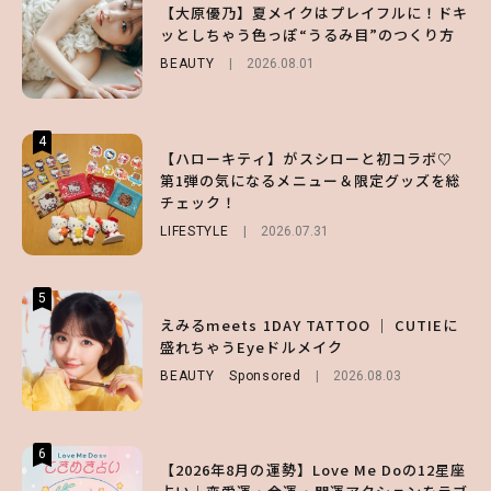
【スタバ】約160通りのカスタマイズができ
【谷まりあ】夏は“シアースカート”でさり
【大原優乃】夏メイクはプレイフルに！ドキ
る⁉ 39店舗限定『My フルーツ³ フラペチー
げなく肌見せ！透け感のニュアンスを楽しめ
ッとしちゃう色っぽ“うるみ目”のつくり方
ノ®』を徹底レポ♡
るマストハブアイテム4選
BEAUTY
2026.08.01
LIFESTYLE
FASHION
2026.07.19
2026.07.30
4
4
4
【ハローキティ】がスシローと初コラボ♡
【齋藤飛鳥】人生初のロブに！「意外としっ
【夏ヘアのくずれ・うねりに】ヘアメイク夢
第1弾の気になるメニュー＆限定グッズを総
くりくるし、すごく新鮮で心地いい」ヘアカ
月直伝♡ ドライシャンプー「バティスト」
チェック！
ットの様子を独占でお届け♡
を使ったプロ級スタイリング3選
LIFESTYLE
ENTERTAINMENT
BEAUTY
Sponsored
2026.07.31
2026.07.30
2026.07.03
5
5
5
【森香澄】理想のスタイルはどう作る？体型
【ハローキティ】がスシローと初コラボ♡
えみるmeets 1DAY TATTOO ｜ CUTIEに
キープの秘訣や夏の過ごし方など独占インタ
第1弾の気になるメニュー＆限定グッズを総
盛れちゃうEyeドルメイク
ビュー！
チェック！
BEAUTY
Sponsored
2026.08.03
ENTERTAINMENT
LIFESTYLE
2026.07.31
2026.07.31
6
6
6
【2026年8月の運勢】Love Me Doの12星座
【GU】夏の“主役級”アイテム決定！ヘルシ
【SNIDEL】長濱ねるとロマンティックトラ