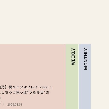
WEEKLY
MONTHLY
RA
【ハロ
キティ
優乃】夏メイクはプレイフルに！
がスシ
としちゃう色っぽ“うるみ目”の
1
ーと初
方
LIFEST
ラボ♡ 
Y
2026.08.01
弾の気
2026.07.3