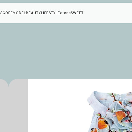
SCOPE
MODEL
BEAUTY
LIFESTYLE
otonaSWEET
コ