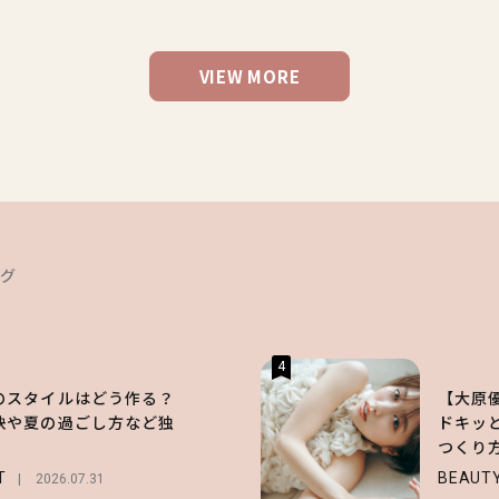
VIEW MORE
ング
4
のスタイルはどう作る？
【大原
訣や夏の過ごし方など独
ドキッ
！
つくり
T
BEAUT
2026.07.31