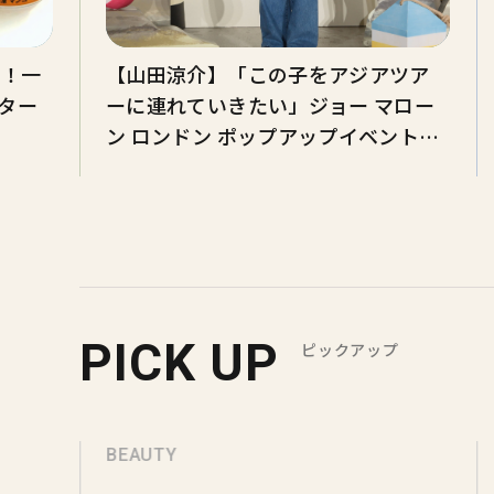
価！一
【山田涼介】「この子をアジアツア
ター
ーに連れていきたい」ジョー マロー
ン ロンドン ポップアップイベント登
壇【トーク全文】
PICK UP
ピックアップ
BEAUTY