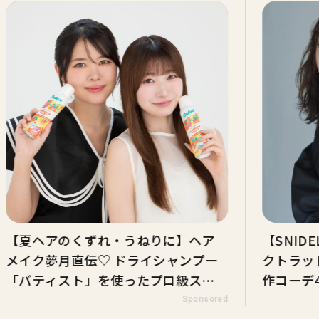
【夏ヘアのくずれ・うねりに】ヘア
【SNI
メイク夢月直伝♡ ドライシャンプー
クトラッ
「バティスト」を使ったプロ級スタ
作コーデ
イリング3選
Sponsored