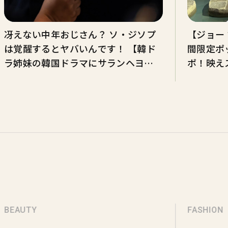
冴えない中年おじさん？ ソ・ジソプ
【ジョー
は覚醒するとヤバいんです！ 【韓ド
間限定ポ
ラ姉妹の韓国ドラマにサランヘヨ】
ポ！映え
連載♡Vol.47
も
BEAUTY
FASHION