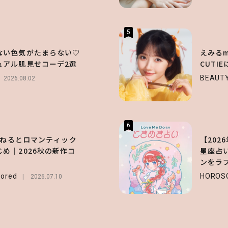
5
ない色気がたまらない♡
えみるme
ュアル肌見せコーデ2選
CUTI
BEAUT
2026.08.02
6
長濱ねるとロマンティック
【2026
め｜2026秋の新作コ
星座占
ンをラ
ored
HOROS
2026.07.10