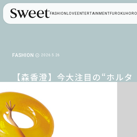
FASHION
LOVE
ENTERTAINMENT
FUROKU
HORO
FASHION
2026.5.26
【森香澄】今大注目の“ホルタ
ーネック”でヘルシー肌見せ♡
主役級「ブラウス」で着回し
ーデ2選