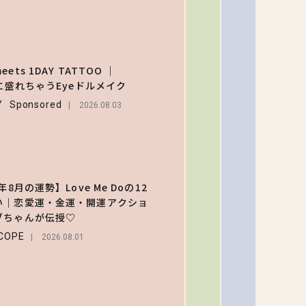
なるメ
ュー＆
【大原
定グッ
乃】夏
を総チ
イクは
ets 1DAY TATTOO ｜
ック！
2
レイフ
Eに盛れちゃうEyeドルメイク
BEAUT
に！ド
Y
Sponsored
2026.08.03
ッとし
2026.08.0
ゃう色
ぽ“うる
【森香
み目”の
のスタ
つくり
う作る
年8月の運勢】Love Me Doの12
3
ープの
い｜恋愛運・金運・開運アクショ
ENTERT
の過ご
ブちゃんが伝授♡
2026
独占イ
COPE
2026.08.01
ー！