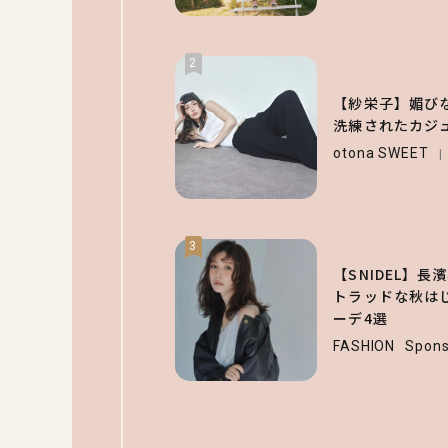
2
【紗栄子】媚び
洗練されたカジ
otona SWEET
3
【SNIDEL】
トラッドな秋はじ
ーデ4選
FASHION
Spons