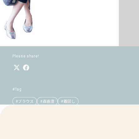
Please share!
#Tag
#ブラウス
#森香澄
#着回し