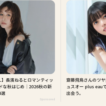
DEL】長濱ねるとロマンティッ
齋藤飛鳥さんのツヤ髪
ドな秋はじめ｜2026秋の新
ュスオー plus e
4選
出会う。
Sponsored