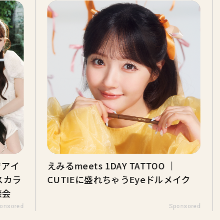
“アイ
えみるmeets 1DAY TATTOO ｜
スカラ
CUTIEに盛れちゃうEyeドルメイク
談会
onsored
Sponsored