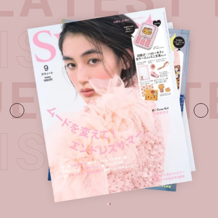
 ISSUE
UE・
LAT
 ISSUE