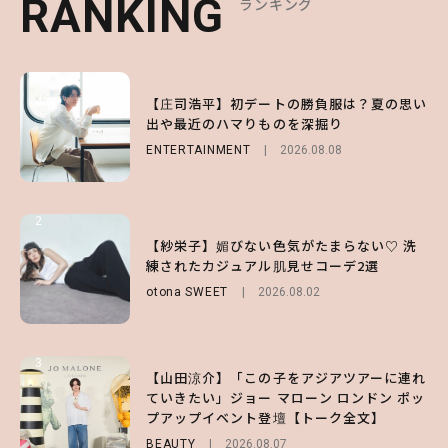
RANKING
RANKING
RANKING
ランキング
ランキング
ランキング
1
1
1
【庄司浩平】初デートの勝負服は？夏の思い
【大原優乃】夏メイクはプレイフルに！ドキ
【SNIDEL】長濱ねるとロマンティックトラ
出や最近のハマりものを深掘り
ッとしちゃう色っぽ“うるみ目”のつくり方
ッドな秋はじめ｜2026秋の新作コーデ4選
ENTERTAINMENT
BEAUTY
FASHION
Sponsored
2026.08.01
2026.08.08
2026.07.10
2
2
2
【森香澄】理想のスタイルはどう作る？体型
【付録】総柄ハローキティが可愛すぎ♡ 紀
【紗栄子】媚びない色気がたまらない♡ 洗
キープの秘訣や夏の過ごし方など独占インタ
ノ国屋コラボの“優秀保冷バッグ”は夏の強
練されたカジュアル肌見せコーデ2選
ビュー！
い味方！【オトナミューズ9月号増刊】
otona SWEET
2026.08.02
ENTERTAINMENT
FUROKU
2026.07.12
2026.07.31
3
3
3
【山田涼介】「この子をアジアツアーに連れ
【ハローキティ】がスシローと初コラボ♡
【谷まりあ】夏は“シアースカート”でさり
ていきたい」ジョー マローン ロンドン ポッ
第1弾の気になるメニュー＆限定グッズを総
げなく肌見せ！透け感のニュアンスを楽しめ
プアップイベント登壇【トーク全文】
チェック！
るマストハブアイテム4選
BEAUTY
LIFESTYLE
FASHION
2026.08.07
2026.07.19
2026.07.31