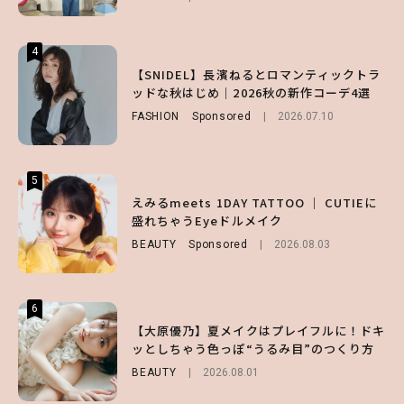
4
4
4
【ハローキティ】がスシローと初コラボ♡
【SNIDEL】長濱ねるとロマンティックトラ
【ALD1】グループの魅力＆素顔に迫る♡ 一
第1弾の気になるメニュー＆限定グッズを総
ッドな秋はじめ｜2026秋の新作コーデ4選
問一答をお届け！【sweet web独占】
チェック！
FASHION
ENTERTAINMENT
Sponsored
2026.08.03
2026.07.10
LIFESTYLE
2026.07.31
5
5
5
【夏ヘアのくずれ・うねりに】ヘアメイク夢
えみるmeets 1DAY TATTOO ｜ CUTIEに
【SNIDEL】長濱ねるとロマンティックトラ
月直伝♡ ドライシャンプー「バティスト」
盛れちゃうEyeドルメイク
ッドな秋はじめ｜2026秋の新作コーデ4選
を使ったプロ級スタイリング3選
BEAUTY
FASHION
Sponsored
Sponsored
2026.08.03
2026.07.10
BEAUTY
Sponsored
2026.07.03
6
6
6
【スタバ】約160通りのカスタマイズができ
【GU】夏の“主役級”アイテム決定！ヘルシ
【大原優乃】夏メイクはプレイフルに！ドキ
る⁉ 39店舗限定『My フルーツ³ フラペチー
ー＆可愛すぎる「大人の肌見せ」トップス3
ッとしちゃう色っぽ“うるみ目”のつくり方
ノ®』を徹底レポ♡
選
BEAUTY
2026.08.01
LIFESTYLE
FASHION
2026.07.19
2026.07.30