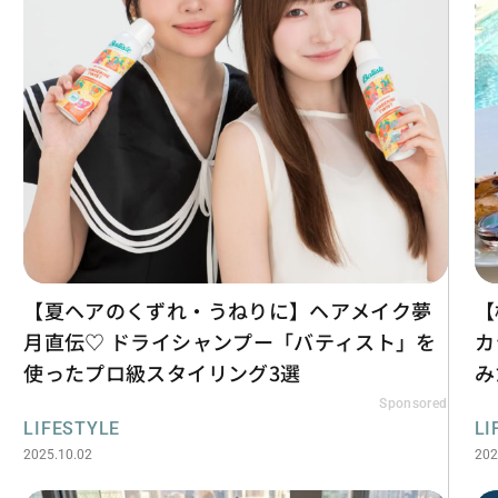
【夏ヘアのくずれ・うねりに】ヘアメイク夢
【
月直伝♡ ドライシャンプー「バティスト」を
カ
使ったプロ級スタイリング3選
み
Sponsored
LIFESTYLE
LI
2025.10.02
202