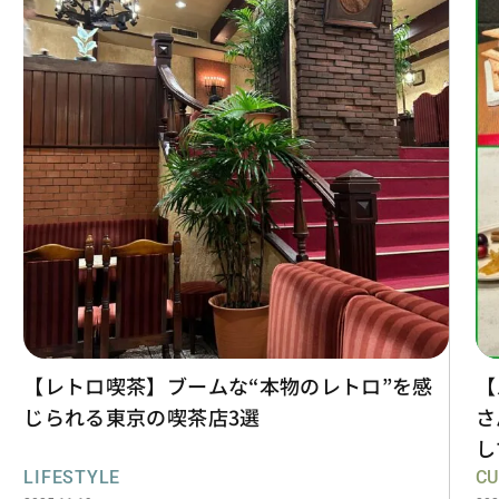
【レトロ喫茶】ブームな“本物のレトロ”を感
【
じられる東京の喫茶店3選
さ
し
LIFESTYLE
CU