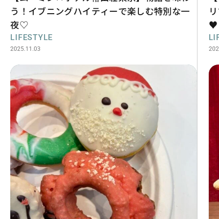
う！イブニングハイティーで楽しむ特別な一
リ
夜♡
♥
LIFESTYLE
LI
2025.11.03
202