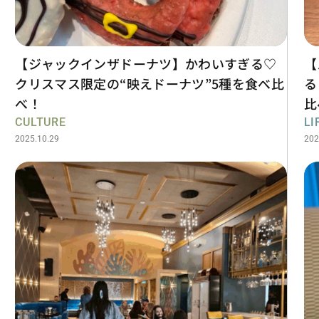
【ジャックインザドーナツ】かわいすぎる♡
【
クリスマス限定の“映えドーナツ”5種を食べ比
る
べ！
比
CULTURE
LI
2025.10.29
202