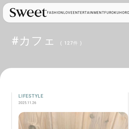
FASHION
LOVE
ENTERTAINMENT
FUROKU
HOR
#カフェ
( 127件 )
LIFESTYLE
2025.11.26