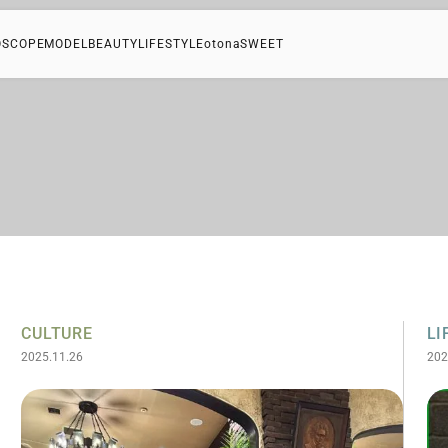
OSCOPE
MODEL
BEAUTY
LIFESTYLE
otonaSWEET
CULTURE
LI
2025.11.26
202