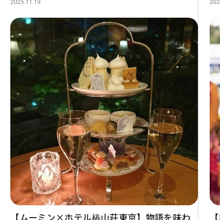
2025.11.19
202
【ムーミン×ホテル椿山荘東京】物語を味わ
【