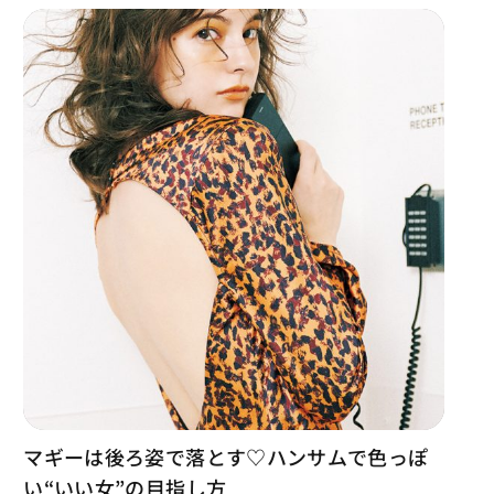
マギーは後ろ姿で落とす♡ハンサムで色っぽ
い“いい女”の目指し方