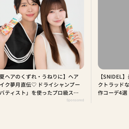
のくずれ・うねりに】ヘア
【SNIDEL】長濱
月直伝♡ ドライシャンプー
クトラッドな秋はじめ
スト」を使ったプロ級スタ
作コーデ4選
3選
Sponsored