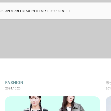
OSCOPE
MODEL
BEAUTY
LIFESTYLE
otonaSWEET
FASHION
未
2024.10.20
201