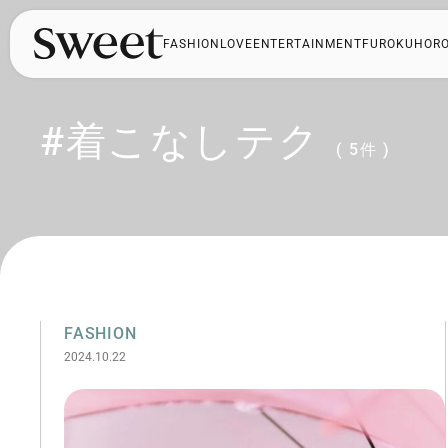
FASHION
LOVE
ENTERTAINMENT
FUROKU
HOR
#着こなしテク
( 5件 )
FASHION
2024.10.22