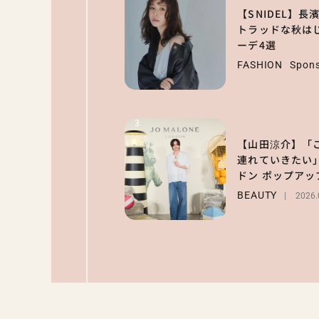
【SNIDEL】
トラッドな秋はじ
ーデ4選
FASHION
Spon
3
【山田涼介】「
連れていきたい」
ドン ポップア
ク全文】
BEAUTY
2026.