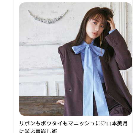
リボンもボウタイもマニッシュに♡山本美月
に学ぶ着崩し術