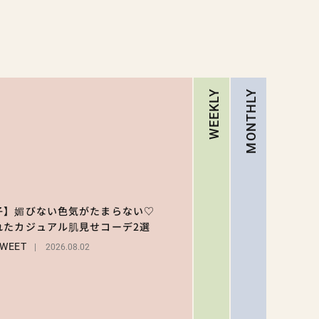
WEEKLY
MONTHLY
RA
【大原
乃】夏
子】媚びない色気がたまらない♡
イクは
れたカジュアル肌見せコーデ2選
1
レイフ
BEAUT
SWEET
に！ド
2026.08.02
ッとし
2026.08.0
ゃう色
ぽ“うる
み目”の