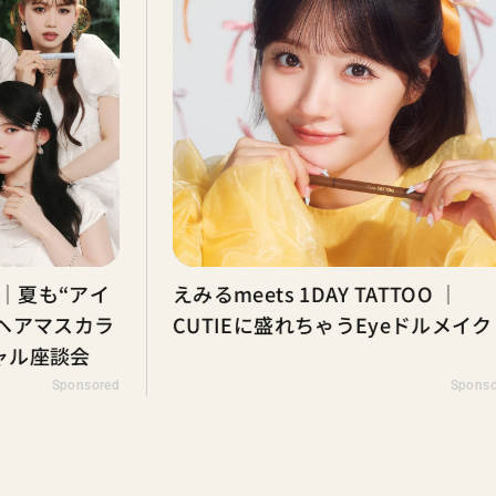
“アイ
えみるmeets 1DAY TATTOO ｜
スカラ
CUTIEに盛れちゃうEyeドルメイク
談会
ponsored
Sponsored