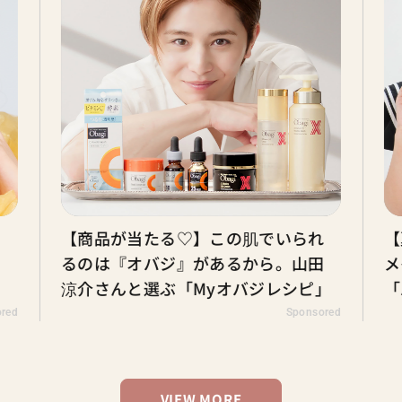
【商品が当たる♡】この肌でいられ
【夏ヘア
るのは『オバジ』があるから。山田
メイク夢
涼介さんと選ぶ「Myオバジレシピ」
「バティ
イリング
Sponsored
VIEW MORE