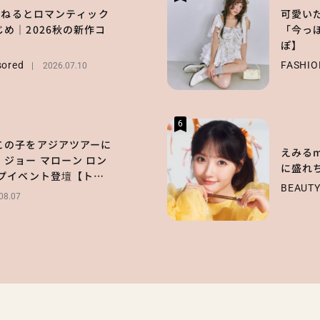
長濱ねるとロマンティック
可愛い
め｜2026秋の新作コ
「今っ
ぽ】
sored
FASHIO
2026.07.10
6
この子をアジアツアーに
えみるme
ジョー マローン ロン
に盛れ
ップイベント登壇【トー
BEAUT
08.07