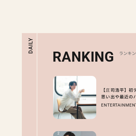
DAILY
RANKING
ランキ
1
【庄司浩平】初
思い出や最近の
ENTERTAINMEN
2