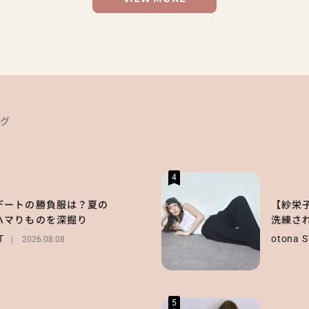
ング
4
デートの勝負服は？夏の
【紗栄
ハマりものを深掘り
洗練さ
T
otona 
2026.08.08
5