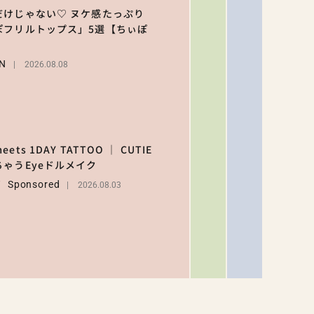
【森香
つくり
だけじゃない♡ ヌケ感たっぷり
のスタ
ぽフリルトップス」5選【ちぃぽ
う作る
2
ープの
ENTERT
N
の過ご
2026.08.08
2026
独占イ
ー！
【ハロ
キティ
がスシ
ets 1DAY TATTOO ｜ CUTIE
3
ーと初
LIFEST
ちゃうEyeドルメイク
ラボ♡ 
Y
Sponsored
2026.08.03
弾の気
2026.07.3
なるメ
ュー＆
定グッ
を総チ
ック！