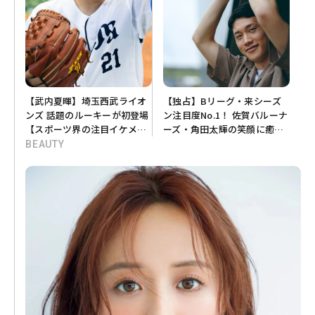
【武内夏暉】埼玉西武ライオ
【独占】Bリーグ・来シーズ
ンズ 話題のルーキーが初登場
ン注目度No.1！ 佐賀バルーナ
【スポーツ界の注目イケメン
ーズ・角田太輝の笑顔に癒さ
に突撃】
れる！【スポーツ界の注目イ
BEAUTY
ケメンに突撃】