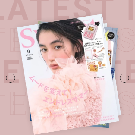
ATEST 
TEST I
UE・
LATE
TEST I