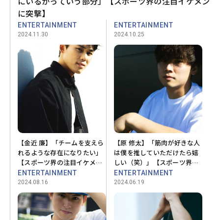
にいるかっていう部分」【スポーツ界の注目イケメン
に突撃】
ENTERTAINMENT
ENTERTAINMENT
2024.11.30
2024.10.25
【金近 廉】「チームを支えら
【原 修太】「筋肉が好きな人
れるような存在になりたい」
は僕を推していただけたら嬉
【スポーツ界の注目イケメン
しい（笑）」【スポーツ界の
に突撃】
注目イケメンに突撃】
ENTERTAINMENT
ENTERTAINMENT
2024.08.16
2024.06.19