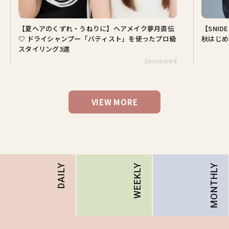
【夏ヘアのくずれ・うねりに】ヘアメイク夢月直伝
【SNI
♡ ドライシャンプー「バティスト」を使ったプロ級
秋はじめ
スタイリング3選
Sponsored
VIEW MORE
MONTHLY
DAILY
WEEKLY