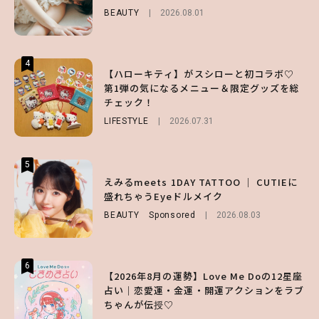
ノ®』を徹底レポ♡
るマストハブアイテム4選
BEAUTY
2026.08.01
LIFESTYLE
FASHION
2026.07.19
2026.07.30
4
4
4
【ハローキティ】がスシローと初コラボ♡
【齋藤飛鳥】人生初のロブに！「意外としっ
【夏ヘアのくずれ・うねりに】ヘアメイク夢
第1弾の気になるメニュー＆限定グッズを総
くりくるし、すごく新鮮で心地いい」ヘアカ
月直伝♡ ドライシャンプー「バティスト」
チェック！
ットの様子を独占でお届け♡
を使ったプロ級スタイリング3選
LIFESTYLE
ENTERTAINMENT
BEAUTY
Sponsored
2026.07.31
2026.07.30
2026.07.03
5
5
5
【森香澄】理想のスタイルはどう作る？体型
【ハローキティ】がスシローと初コラボ♡
えみるmeets 1DAY TATTOO ｜ CUTIEに
キープの秘訣や夏の過ごし方など独占インタ
第1弾の気になるメニュー＆限定グッズを総
盛れちゃうEyeドルメイク
ビュー！
チェック！
BEAUTY
Sponsored
2026.08.03
ENTERTAINMENT
LIFESTYLE
2026.07.31
2026.07.31
6
6
6
【2026年8月の運勢】Love Me Doの12星座
【GU】夏の“主役級”アイテム決定！ヘルシ
【SNIDEL】長濱ねるとロマンティックトラ
占い｜恋愛運・金運・開運アクションをラブ
ー＆可愛すぎる「大人の肌見せ」トップス3
ッドな秋はじめ｜2026秋の新作コーデ4選
ちゃんが伝授♡
選
FASHION
Sponsored
2026.07.10