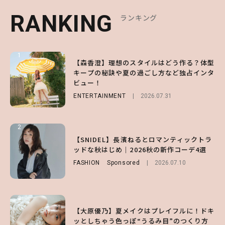
RANKING
RANKING
RANKING
ランキング
ランキング
ランキング
1
1
1
【森香澄】理想のスタイルはどう作る？体型
【ハローキティ】がスシローと初コラボ♡
【SNIDEL】長濱ねるとロマンティックトラ
キープの秘訣や夏の過ごし方など独占インタ
第1弾の気になるメニュー＆限定グッズを総
ッドな秋はじめ｜2026秋の新作コーデ4選
ビュー！
チェック！
FASHION
Sponsored
2026.07.10
ENTERTAINMENT
LIFESTYLE
2026.07.31
2026.07.31
2
2
2
【付録】総柄ハローキティが可愛すぎ♡ 紀
【SNIDEL】長濱ねるとロマンティックトラ
【大原優乃】夏メイクはプレイフルに！ドキ
ノ国屋コラボの“優秀保冷バッグ”は夏の強
ッドな秋はじめ｜2026秋の新作コーデ4選
ッとしちゃう色っぽ“うるみ目”のつくり方
い味方！【オトナミューズ9月号増刊】
FASHION
BEAUTY
Sponsored
2026.08.01
2026.07.10
FUROKU
2026.07.12
3
3
3
【スタバ】約160通りのカスタマイズができ
【谷まりあ】夏は“シアースカート”でさり
【大原優乃】夏メイクはプレイフルに！ドキ
る⁉ 39店舗限定『My フルーツ³ フラペチー
げなく肌見せ！透け感のニュアンスを楽しめ
ッとしちゃう色っぽ“うるみ目”のつくり方