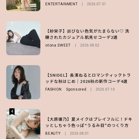
FASHION
Sponsored
2026.07.10
ENTERTAINMENT
LIFESTYLE
2026.07.31
2026.07.31
2
2
2
【付録】総柄ハローキティが可愛すぎ♡ 紀
【紗栄子】媚びない色気がたまらない♡ 洗
【大原優乃】夏メイクはプレイフルに！ドキ
ノ国屋コラボの“優秀保冷バッグ”は夏の強
練されたカジュアル肌見せコーデ2選
ッとしちゃう色っぽ“うるみ目”のつくり方
い味方！【オトナミューズ9月号増刊】
otona SWEET
BEAUTY
2026.08.01
2026.08.02
FUROKU
2026.07.12
3
3
3
【スタバ】約160通りのカスタマイズができ
【谷まりあ】夏は“シアースカート”でさり
【SNIDEL】長濱ねるとロマンティックトラ
る⁉ 39店舗限定『My フルーツ³ フラペチー
げなく肌見せ！透け感のニュアンスを楽しめ
ッドな秋はじめ｜2026秋の新作コーデ4選
ノ®』を徹底レポ♡
るマストハブアイテム4選
FASHION
Sponsored
2026.07.10
LIFESTYLE
FASHION
2026.07.19
2026.07.30
4
4
4
【齋藤飛鳥】人生初のロブに！「意外としっ
【夏ヘアのくずれ・うねりに】ヘアメイク夢
【大原優乃】夏メイクはプレイフルに！ドキ
くりくるし、すごく新鮮で心地いい」ヘアカ
月直伝♡ ドライシャンプー「バティスト」
ッとしちゃう色っぽ“うるみ目”のつくり方
ットの様子を独占でお届け♡
を使ったプロ級スタイリング3選
BEAUTY
2026.08.01
ENTERTAINMENT
BEAUTY
Sponsored
2026.07.30
2026.07.03