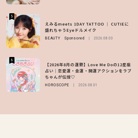
5
5
5
【森香澄】理想のスタイルはどう作る？体型
【ハローキティ】がスシローと初コラボ♡
えみるmeets 1DAY TATTOO ｜ CUTIEに
キープの秘訣や夏の過ごし方など独占インタ
第1弾の気になるメニュー＆限定グッズを総
盛れちゃうEyeドルメイク
ビュー！
チェック！
BEAUTY
Sponsored
2026.08.03
ENTERTAINMENT
LIFESTYLE
2026.07.31
2026.07.31
6
6
6
【2026年8月の運勢】Love Me Doの12星座
【GU】夏の“主役級”アイテム決定！ヘルシ
【SNIDEL】長濱ねるとロマンティックトラ
占い｜恋愛運・金運・開運アクションをラブ
ー＆可愛すぎる「大人の肌見せ」トップス3
ッドな秋はじめ｜2026秋の新作コーデ4選
ちゃんが伝授♡
選
FASHION
Sponsored
2026.07.10
HOROSCOPE
FASHION
2026.07.19
2026.08.01