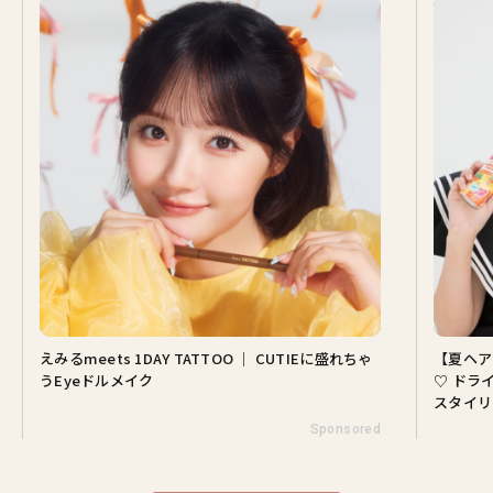
えみるmeets 1DAY TATTOO ｜ CUTIEに盛れちゃ
【夏ヘア
うEyeドルメイク
♡ ドラ
スタイリ
Sponsored