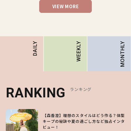
VIEW MORE
MONTHLY
DAILY
WEEKLY
RANKING
RANKING
RANKING
ランキング
ランキング
ランキング
1
1
1
【森香澄】理想のスタイルはどう作る？体型
【ハローキティ】がスシローと初コラボ♡
【SNIDEL】長濱ねるとロマンティックトラ
キープの秘訣や夏の過ごし方など独占インタ
第1弾の気になるメニュー＆限定グッズを総
ッドな秋はじめ｜2026秋の新作コーデ4選
ビュー！
チェック！