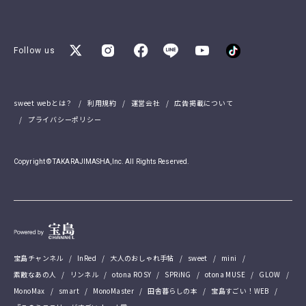
Follow us
sweet webとは？
利用規約
運営会社
広告掲載について
プライバシーポリシー
Copyright © TAKARAJIMASHA,Inc. All Rights Reserved.
宝島チャンネル
InRed
大人のおしゃれ手帖
sweet
mini
素敵なあの人
リンネル
otona ROSY
SPRiNG
otona MUSE
GLOW
MonoMax
smart
MonoMaster
田舎暮らしの本
宝島すごい！WEB