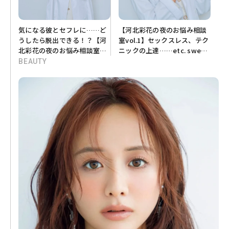
気になる彼とセフレに……ど
【河北彩花の夜のお悩み相談
うしたら脱出できる！？【河
室vol.1】セックスレス、テク
北彩花の夜のお悩み相談室
ニックの上達……etc. sweet
vol.2】
読者の気になる夜のお悩みを
BEAUTY
聞いてみた！