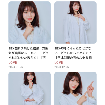
SEXを断り続けた結果、雰囲
SEXの時にイッたことがな
気が険悪なムードに……どう
い、どうしたらイケるの？
すればいいか教えて！【河北
【河北彩花の夜のお悩み相談
彩花の夜のお悩み相談室
室vol.3】
LOVE
LOVE
vol.4】
2024.01.25
2023.12.25