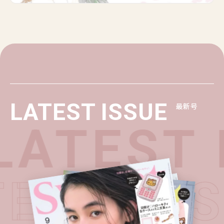
LATEST ISSUE
最新号
LATEST 
TEST I