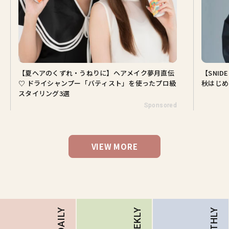
【夏ヘアのくずれ・うねりに】ヘアメイク夢月直伝
【SNI
♡ ドライシャンプー「バティスト」を使ったプロ級
秋はじめ
スタイリング3選
Sponsored
VIEW MORE
DAILY
WEEKLY