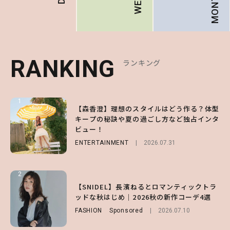
MONTHLY
RANKING
RANKING
RANKING
ランキング
ランキング
ランキング
1
1
1
【森香澄】理想のスタイルはどう作る？体型
【ハローキティ】がスシローと初コラボ♡
【SNIDEL】長濱ねるとロマンティックトラ
キープの秘訣や夏の過ごし方など独占インタ
第1弾の気になるメニュー＆限定グッズを総
ッドな秋はじめ｜2026秋の新作コーデ4選
ビュー！
チェック！
FASHION
Sponsored
2026.07.10
ENTERTAINMENT
LIFESTYLE
2026.07.31
2026.07.31
2
2
2
【付録】総柄ハローキティが可愛すぎ♡ 紀
【SNIDEL】長濱ねるとロマンティックトラ
【大原優乃】夏メイクはプレイフルに！ドキ
ノ国屋コラボの“優秀保冷バッグ”は夏の強
ッドな秋はじめ｜2026秋の新作コーデ4選
ッとしちゃう色っぽ“うるみ目”のつくり方
い味方！【オトナミューズ9月号増刊】
FASHION
BEAUTY
Sponsored
2026.08.01
2026.07.10
FUROKU
2026.07.12