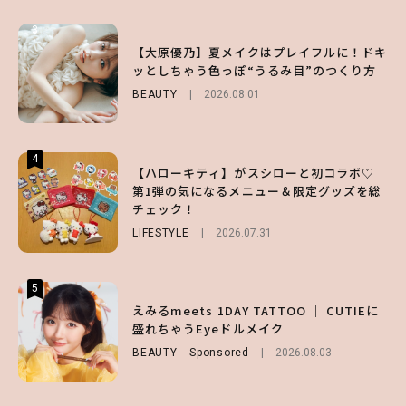
3
3
3
【スタバ】約160通りのカスタマイズができ
【谷まりあ】夏は“シアースカート”でさり
【大原優乃】夏メイクはプレイフルに！ドキ
る⁉ 39店舗限定『My フルーツ³ フラペチー
げなく肌見せ！透け感のニュアンスを楽しめ
ッとしちゃう色っぽ“うるみ目”のつくり方
ノ®』を徹底レポ♡
るマストハブアイテム4選
BEAUTY
2026.08.01
LIFESTYLE
FASHION
2026.07.19
2026.07.30
4
4
4
【ハローキティ】がスシローと初コラボ♡
【齋藤飛鳥】人生初のロブに！「意外としっ
【夏ヘアのくずれ・うねりに】ヘアメイク夢
第1弾の気になるメニュー＆限定グッズを総
くりくるし、すごく新鮮で心地いい」ヘアカ
月直伝♡ ドライシャンプー「バティスト」
チェック！
ットの様子を独占でお届け♡
を使ったプロ級スタイリング3選
LIFESTYLE
ENTERTAINMENT
BEAUTY
Sponsored
2026.07.31
2026.07.30
2026.07.03
5
5
5
【森香澄】理想のスタイルはどう作る？体型
【ハローキティ】がスシローと初コラボ♡
えみるmeets 1DAY TATTOO ｜ CUTIEに
キープの秘訣や夏の過ごし方など独占インタ
第1弾の気になるメニュー＆限定グッズを総
盛れちゃうEyeドルメイク
ビュー！
チェック！
BEAUTY
Sponsored
2026.08.03
ENTERTAINMENT
LIFESTYLE
2026.07.31
2026.07.31