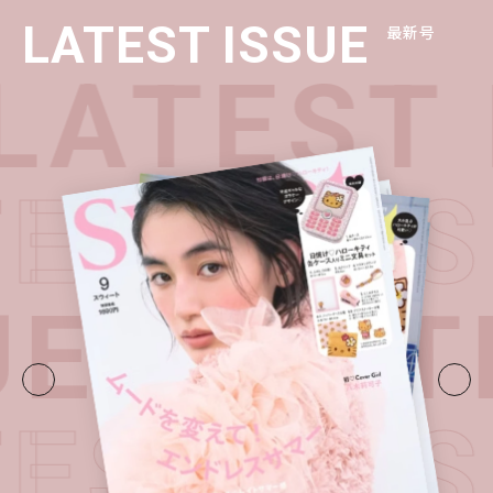
LATEST ISSUE
最新号
LATEST 
TEST I
UE・
LAT
TEST I