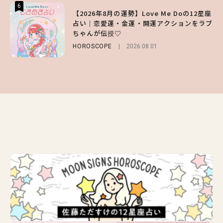
6
6
6
【2026年8月の運勢】Love Me Doの12星座
【GU】夏の“主役級”アイテム決定！ヘルシ
【SNIDEL】長濱ねるとロマンティックトラ
占い｜恋愛運・金運・開運アクションをラブ
ー＆可愛すぎる「大人の肌見せ」トップス3
ッドな秋はじめ｜2026秋の新作コーデ4選
ちゃんが伝授♡
選
FASHION
Sponsored
2026.07.10
HOROSCOPE
FASHION
2026.07.19
2026.08.01