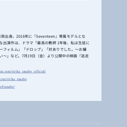
葉県出身。2016年に『Seventeen』専属モデルとな
な出演作は、ドラマ「最高の教師 1年後、私は生徒に
ーフィルム」「ドロップ」「対ありでした。〜お嬢
い〜」など。7月19日（金）より公開中の映画『逃走
am.com/ririka_tanabe_official/
r.com/ririka_tanabe
el/tanabe/