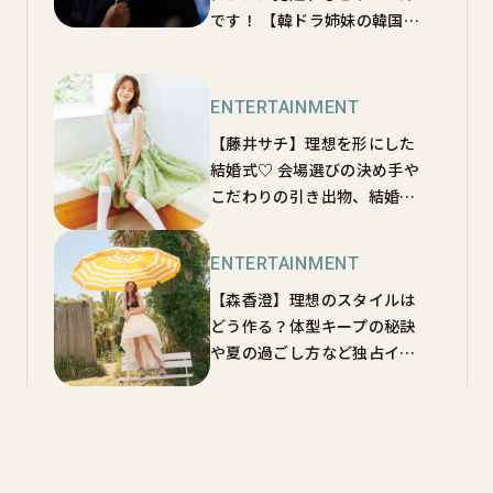
です！ 【韓ドラ姉妹の韓国ド
ラマにサランヘヨ】連載
♡Vol.47
ENTERTAINMENT
【藤井サチ】理想を形にした
結婚式♡ 会場選びの決め手や
こだわりの引き出物、結婚指
輪も大公開！
ENTERTAINMENT
【森香澄】理想のスタイルは
どう作る？体型キープの秘訣
や夏の過ごし方など独占イン
タビュー！