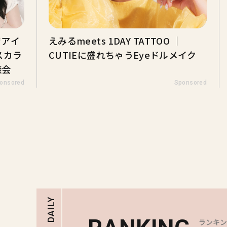
“アイ
えみるmeets 1DAY TATTOO ｜
スカラ
CUTIEに盛れちゃうEyeドルメイク
談会
onsored
Sponsored
DAILY
ランキ