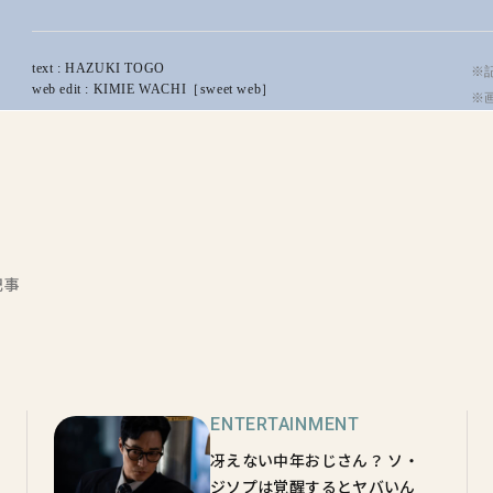
text : HAZUKI TOGO
※記
web edit : KIMIE WACHI［sweet web］
※
記事
ENTERTAINMENT
冴えない中年おじさん？ ソ・
ジソプは覚醒するとヤバいん