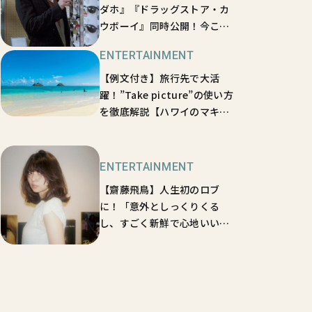
ダホ』『ドラッグストア・カ
ウボーイ』同時公開！今こそ
知りたい、ガス・ヴァン・サ
ENTERTAINMENT
ント監督の原点とは？
【sweetムービーインタビュ
【例文付き】旅行先で大活
ー】
躍！”Take picture”の使い方
を徹底解説【ハワイのマキさ
んが教えるGirl’s English】
ENTERTAINMENT
【齋藤飛鳥】人生初のロブ
に！「意外としっくりくる
し、すごく新鮮で心地いい」
ヘアカットの様子を独占でお
届け♡