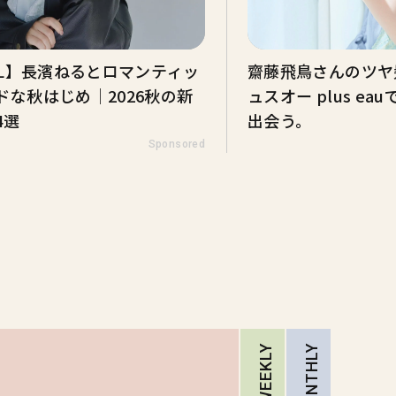
DEL】長濱ねるとロマンティッ
齋藤飛鳥さんのツヤ髪
ドな秋はじめ｜2026秋の新
ュスオー plus e
4選
出会う。
Sponsored
WEEKLY
MONTHLY