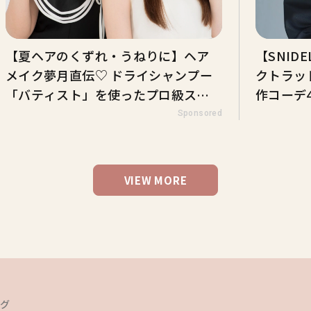
【夏ヘアのくずれ・うねりに】ヘア
【SNI
メイク夢月直伝♡ ドライシャンプー
クトラッ
「バティスト」を使ったプロ級スタ
作コーデ
イリング3選
Sponsored
VIEW MORE
ング