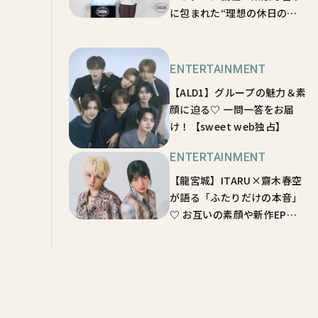
に包まれた“理想の休日の過
ごし方”も明かす【トーク全
文】
ENTERTAINMENT
【ALD1】グループの魅力＆素
顔に迫る♡ 一問一答をお届
け！【sweet web独占】
ENTERTAINMENT
【龍宮城】ITARU×齋木春空
が語る「ふたりだけの本音」
♡ お互いの素顔や新作EPの
魅力を徹底解剖！【sweet
web独占vol.3】