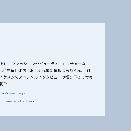
ットに、ファッションやビューティ、カルチャーな
のモノ”を毎日発信！おしゃれ最新情報はもちろん、注目
イケメンのスペシャルインタビューや撮り下ろし写真
載♡
r.com/sweet_twjp
am.com/sweet_editors