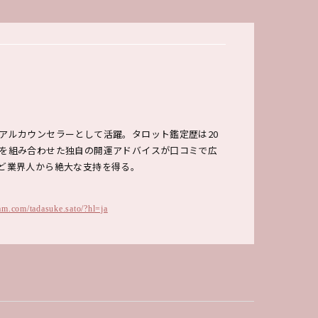
アルカウンセラーとして活躍。タロット鑑定歴は20
を組み合わせた独自の開運アドバイスが口コミで広
ど業界人から絶大な支持を得る。
am.com/tadasuke.sato/?hl=ja