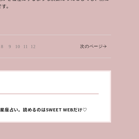
です。
次のページ
8
9
10
11
12
星座占い。読めるのはSWEET WEBだけ♡