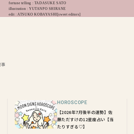
fortune telling : TADASUKE SATO
illustration : YUTANPO SHIRANE
edit : ATSUKO KOBAYASHI[sweet editors]
記事
HOROSCOPE
【2026年7月後半の運勢】佐
藤ただすけの12星座占い【当
たりすぎる♡】