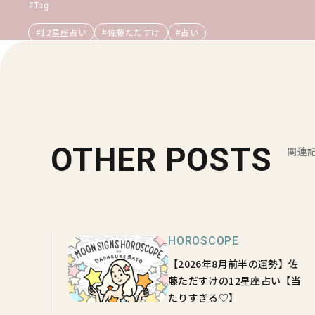
#Tag
#12星座占い
#佐藤ただすけ
#占い
OTHER POSTS
関連
HOROSCOPE
【2026年8月前半の運勢】佐
藤ただすけの12星座占い【当
たりすぎる♡】