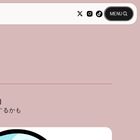
]
するかも