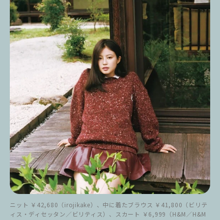
ニット ￥42,680（irojikake）、中に着たブラウス ￥41,800（ビリテ
ィス・ディセッタン／ビリティス）、スカート ￥6,999（H&M／H&M