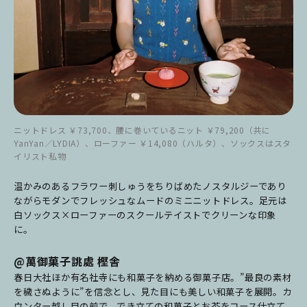
ニットドレス ￥73,700、腰に巻いているニット ￥79,200（共に
YanYan／LYDIA）、ローファー ￥14,080（ハルタ）、ソックスはスタ
イリスト私物
温かみのあるフラワー刺しゅうをちりばめたノスタルジーであり
ながらモダンでフレッシュなムードのミニニットドレス。足元は
白ソックス×ローファーのスクールテイストでクリーンな印象
に。
@萬御菓子誂處 樫舎
春日大社ほか有名社寺にも和菓子を納める御菓子店。”最良の素材
を穢さぬように”を信念とし、見た目にも美しい和菓子を展開。カ
ウンター越し目の前で、でき立ての和菓子とお茶をコース仕立て