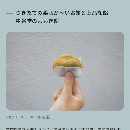
つきたての柔らか～いお餅と上品な餡
中谷堂のよもぎ餅
6個入り ￥1,080（中谷堂）
商店街でひと際人だかりができているのが中谷堂。店前で行われ