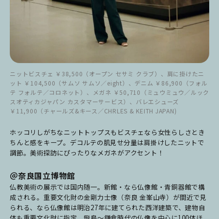
ニットビスチェ ￥38,500（オープン セサミ クラブ）、肩に掛けたニ
ット ￥104,500（サムソ サムソ／eight）、デニム ￥86,900（フォル
テ フォルテ／コロネット）、メガネ ￥50,710（ミュウミュウ／ルック
スオティカジャパン カスタマーサービス）、バレエシューズ
￥11,900（チャールズ&キース／CHRLES & KEITH JAPAN)
ホッコリしがちなニットトップスもビスチェなら女性らしさとき
ちんと感をキープ。デコルテの肌見せ分量は肩掛けしたニットで
調節。美術探訪にぴったりなメガネがアクセント！
＠奈良国立博物館
仏教美術の展示では国内随一。新館・なら仏像館・青銅器館で構
成される。重要文化財の金剛力士像（奈良 金峯山寺）が間近で見
られる、なら仏像館は明治27年に建てられた西洋建築で、建物自
体も重要文化財に指定。飛鳥～鎌倉時代の仏像を中心に100体ほ