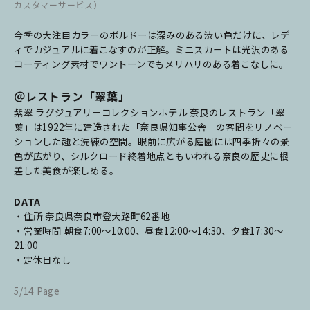
カスタマーサービス）
今季の大注目カラーのボルドーは深みのある渋い色だけに、レデ
ィでカジュアルに着こなすのが正解。ミニスカートは光沢のある
コーティング素材でワントーンでもメリハリのある着こなしに。
＠レストラン「翠葉」
紫翠 ラグジュアリーコレクションホテル 奈良のレストラン「翠
葉」は1922年に建造された「奈良県知事公舎」の客間をリノベー
ションした趣と洗練の空間。眼前に広がる庭園には四季折々の景
色が広がり、シルクロード終着地点ともいわれる奈良の歴史に根
差した美食が楽しめる。
DATA
・住所 奈良県奈良市登大路町62番地
・営業時間 朝食7:00～10:00、昼食12:00～14:30、夕食17:30～
21:00
・定休日なし
5/14 Page