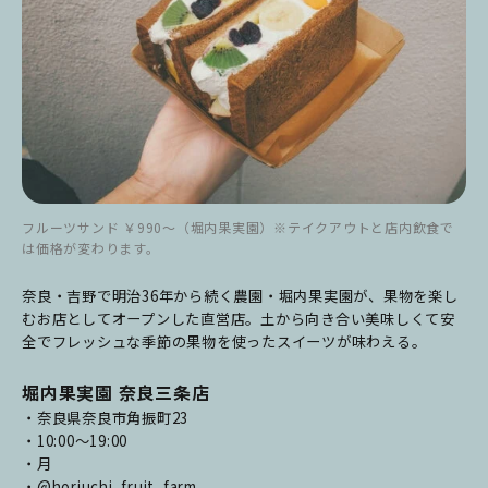
フルーツサンド ￥990～（堀内果実園）※テイクアウトと店内飲食で
は価格が変わります。
奈良・吉野で明治36年から続く農園・堀内果実園が、果物を楽し
むお店としてオープンした直営店。土から向き合い美味しくて安
全でフレッシュな季節の果物を使ったスイーツが味わえる。
堀内果実園 奈良三条店
・奈良県奈良市角振町23
・10:00～19:00
・月
・
@horiuchi_fruit_farm