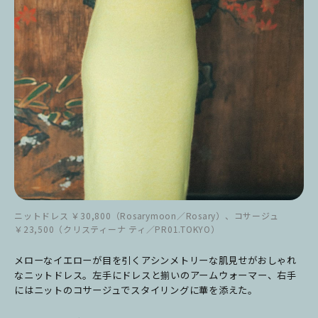
ニットドレス ￥30,800（Rosarymoon／Rosary）、コサージュ
￥23,500（クリスティーナ ティ／PR01.TOKYO）
メローなイエローが目を引くアシンメトリーな肌見せがおしゃれ
なニットドレス。左手にドレスと揃いのアームウォーマー、右手
にはニットのコサージュでスタイリングに華を添えた。