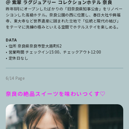
＠ 紫翠 ラグジュアリー コレクションホテル 奈良
昨年8月にオープンしたばかりの「旧奈良県知事公舎」をリノベー
シヨンした高級ホテル。奈良公園の西に位置し、春日大社や興福
寺、東大寺など世界遺産に囲まれた立地で「伝統と現代の結び」
をテーマに洗練の極みといえる空間でホテルステイを楽しめる。
DATA
• 住所 奈良県奈良市登大路町62
• 営業時間 チェックイン15:00、チェックアウト12:00
• 定休日なし
6/14 Page
奈良の絶品スイーツを味わいつくす♡