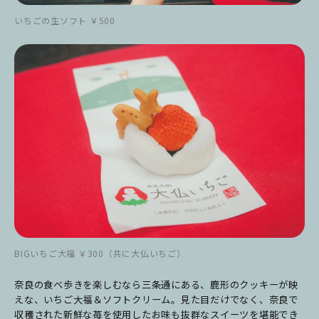
いちごの生ソフト ￥500
BIGいちご大福 ￥300（共に大仏いちご）
奈良の食べ歩きを楽しむなら三条通にある、鹿形のクッキーが映
えな、いちご大福＆ソフトクリーム。見た目だけでなく、奈良で
収穫された新鮮な苺を使用したお味も抜群なスイーツを堪能でき