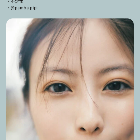
・不定休
・
@pamba.pipi