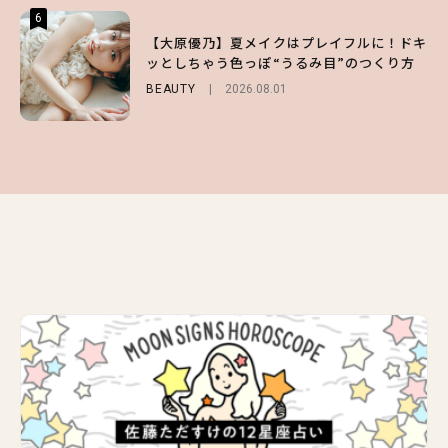
6
6
6
【スタバ】約160通りのカスタマイズができ
【GU】夏の“主役級”アイテム決定！ヘルシ
【大原優乃】夏メイクはプレイフルに！ドキ
る⁉ 39店舗限定『My フルーツ³ フラペチー
ー＆可愛すぎる「大人の肌見せ」トップス3
ッとしちゃう色っぽ“うるみ目”のつくり方
ノ®』を徹底レポ♡
選
BEAUTY
2026.08.01
LIFESTYLE
FASHION
2026.07.19
2026.07.30