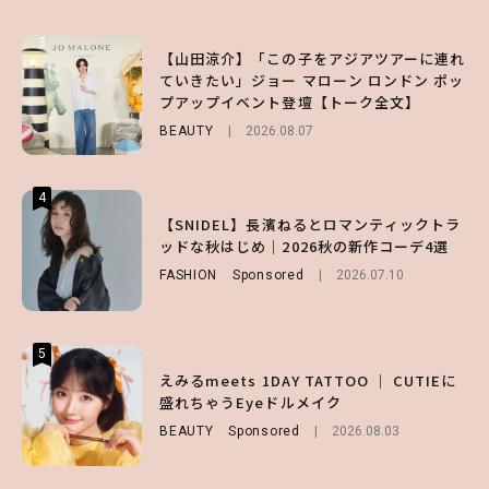
3
3
3
【山田涼介】「この子をアジアツアーに連れ
【ハローキティ】がスシローと初コラボ♡
【谷まりあ】夏は“シアースカート”でさり
ていきたい」ジョー マローン ロンドン ポッ
第1弾の気になるメニュー＆限定グッズを総
げなく肌見せ！透け感のニュアンスを楽しめ
プアップイベント登壇【トーク全文】
チェック！
るマストハブアイテム4選
BEAUTY
LIFESTYLE
FASHION
2026.08.07
2026.07.19
2026.07.31
4
4
4
【ハローキティ】がスシローと初コラボ♡
【SNIDEL】長濱ねるとロマンティックトラ
【ALD1】グループの魅力＆素顔に迫る♡ 一
第1弾の気になるメニュー＆限定グッズを総
ッドな秋はじめ｜2026秋の新作コーデ4選
問一答をお届け！【sweet web独占】
チェック！
FASHION
ENTERTAINMENT
Sponsored
2026.08.03
2026.07.10
LIFESTYLE
2026.07.31
5
5
5
【夏ヘアのくずれ・うねりに】ヘアメイク夢
えみるmeets 1DAY TATTOO ｜ CUTIEに
【SNIDEL】長濱ねるとロマンティックトラ
月直伝♡ ドライシャンプー「バティスト」
盛れちゃうEyeドルメイク
ッドな秋はじめ｜2026秋の新作コーデ4選
を使ったプロ級スタイリング3選
BEAUTY
FASHION
Sponsored
Sponsored
2026.08.03
2026.07.10
BEAUTY
Sponsored
2026.07.03