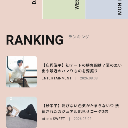
MONTHLY
RANKING
RANKING
RANKING
ランキング
ランキング
ランキング
1
1
1
【庄司浩平】初デートの勝負服は？夏の思い
【大原優乃】夏メイクはプレイフルに！ドキ
【SNIDEL】長濱ねるとロマンティックトラ
出や最近のハマりものを深掘り
ッとしちゃう色っぽ“うるみ目”のつくり方
ッドな秋はじめ｜2026秋の新作コーデ4選
ENTERTAINMENT
BEAUTY
FASHION
Sponsored
2026.08.01
2026.08.08
2026.07.10
2
2
2
【森香澄】理想のスタイルはどう作る？体型
【付録】総柄ハローキティが可愛すぎ♡ 紀
【紗栄子】媚びない色気がたまらない♡ 洗
キープの秘訣や夏の過ごし方など独占インタ
ノ国屋コラボの“優秀保冷バッグ”は夏の強
練されたカジュアル肌見せコーデ2選
ビュー！
い味方！【オトナミューズ9月号増刊】
otona SWEET
2026.08.02
ENTERTAINMENT
FUROKU
2026.07.12
2026.07.31