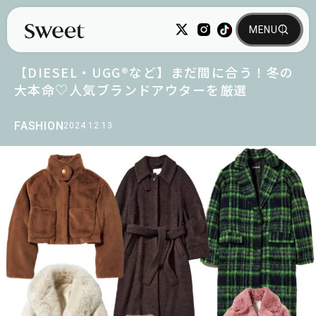
【DIESEL・UGG®︎など】まだ間に合う！冬の
大本命♡人気ブランドアウターを厳選
FASHION
2024.12.13