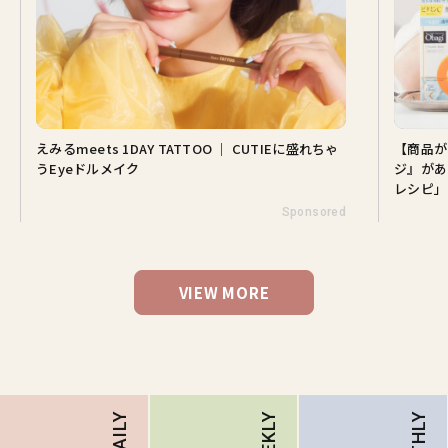
えみるmeets 1DAY TATTOO ｜ CUTIEに盛れちゃ
【商品が
うEyeドルメイク
ジ』があ
レシピ」
Sponsored
VIEW MORE
DAILY
WEEKLY