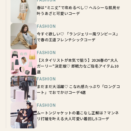
春は“ミニ丈”で攻めるべし♡ ヘルシーな肌見せ
叶うあざと可愛いコーデ
FASHION
今すぐ欲しい♡ 「ランジェリー風ワンピース」
で春の王道フレンチシックコーデ
FASHION
【スタイリストが本気で狙う】2026春の“大人
ガーリー”決定版♡ 即戦力なご指名アイテム10
選
FASHION
まだまだ大活躍♡ こなれ感たっぷり「ロングコ
ート」でおでかけコーデ4選
FASHION
ムートンジャケットの着こなし正解は？マンネ
リ打破を叶える大人可愛い着回し5コーデ