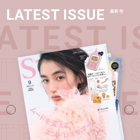
LATEST ISSUE
最新号
TEST I
ATEST I
E・
LATE
ATEST I