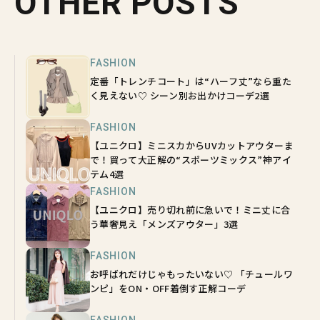
OTHER POSTS
FASHION
定番「トレンチコート」は“ハーフ丈”なら重た
く見えない♡ シーン別お出かけコーデ2選
FASHION
【ユニクロ】ミニスカからUVカットアウターま
で！買って大正解の“スポーツミックス”神アイ
テム4選
FASHION
【ユニクロ】売り切れ前に急いで！ミニ丈に合
う華奢見え「メンズアウター」3選
FASHION
お呼ばれだけじゃもったいない♡ 「チュールワ
ンピ」をON・OFF着倒す正解コーデ
FASHION