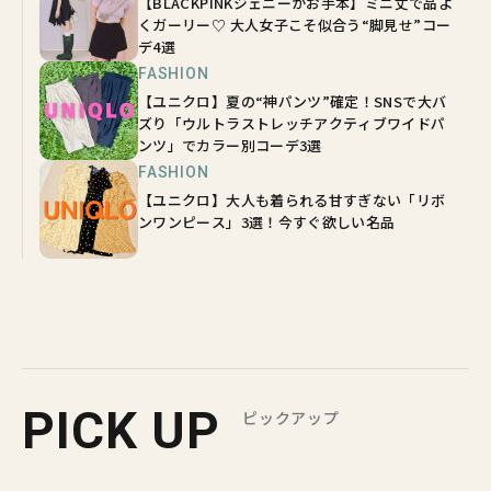
【BLACKPINKジェニーがお手本】ミニ丈で品よ
くガーリー♡ 大人女子こそ似合う“脚見せ”コー
デ4選
FASHION
【ユニクロ】夏の“神パンツ”確定！SNSで大バ
ズり「ウルトラストレッチアクティブワイドパ
ンツ」でカラー別コーデ3選
FASHION
【ユニクロ】大人も着られる甘すぎない「リボ
ンワンピース」3選！今すぐ欲しい名品
PICK UP
ピックアップ