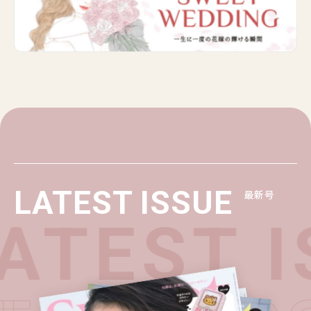
LATEST ISSUE
最新号
ATEST I