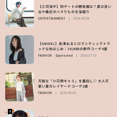
1
1
1
【森香澄】理想のスタイルはどう作る？体型
【庄司浩平】初デートの勝負服は？夏の思い
【SNIDEL】長濱ねるとロマンティックトラ
キープの秘訣や夏の過ごし方など独占インタ
出や最近のハマりものを深掘り
ッドな秋はじめ｜2026秋の新作コーデ4選
ビュー！
ENTERTAINMENT
FASHION
Sponsored
2026.08.08
2026.07.10
ENTERTAINMENT
2026.07.31
2
2
2
【付録】総柄ハローキティが可愛すぎ♡ 紀
【SNIDEL】長濱ねるとロマンティックトラ
【庄司浩平】初デートの勝負服は？夏の思い
ノ国屋コラボの“優秀保冷バッグ”は夏の強
ッドな秋はじめ｜2026秋の新作コーデ4選
出や最近のハマりものを深掘り
い味方！【オトナミューズ9月号増刊】
FASHION
ENTERTAINMENT
Sponsored
2026.08.08
2026.07.10
FUROKU
2026.07.12
3
3
3
【谷まりあ】夏は“シアースカート”でさり
万能な「小花柄キャミ」を着回し♡ 大人可
【SNIDEL】長濱ねるとロマンティックトラ
げなく肌見せ！透け感のニュアンスを楽しめ
愛い夏のレイヤードコーデ2選
ッドな秋はじめ｜2026秋の新作コーデ4選
るマストハブアイテム4選
FASHION
FASHION
Sponsored
2026.08.09
2026.07.10
FASHION
2026.07.19
4
4
4
【ハローキティ】がスシローと初コラボ♡