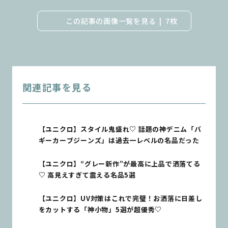
この記事の画像一覧を見る
7枚
関連記事を見る
【ユニクロ】スタイル鬼盛れ♡ 話題の神デニム「バ
ギーカーブジーンズ」は過去一レベルの名品だった
【ユニクロ】“グレー新作”が最高に上品で洒落てる
♡ 高見えすぎて震える名品5選
【ユニクロ】UV対策はこれで完璧！お洒落に日差し
をカットする「神小物」5選が超優秀♡