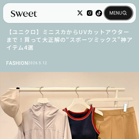
【ユニクロ】ミニスカからUVカットアウター
まで！買って大正解の“スポーツミックス”神ア
イテム4選
FASHION
2026.5.12