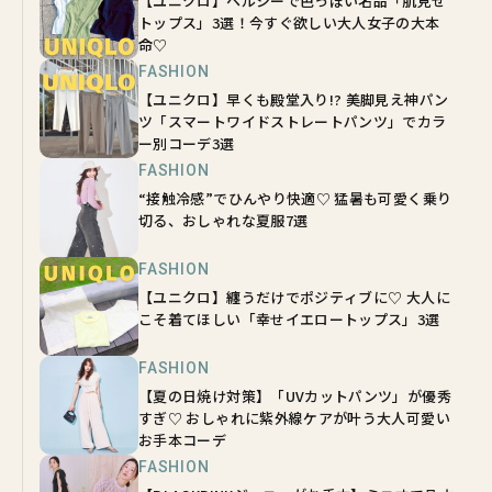
【ユニクロ】ヘルシーで色っぽい名品「肌見せ
トップス」3選！今すぐ欲しい大人女子の大本
命♡
FASHION
【ユニクロ】早くも殿堂入り!? 美脚見え神パン
ツ「スマートワイドストレートパンツ」でカラ
ー別コーデ3選
FASHION
“接触冷感”でひんやり快適♡ 猛暑も可愛く乗り
切る、おしゃれな夏服7選
FASHION
【ユニクロ】纏うだけでポジティブに♡ 大人に
こそ着てほしい「幸せイエロートップス」3選
FASHION
【夏の日焼け対策】「UVカットパンツ」が優秀
すぎ♡ おしゃれに紫外線ケアが叶う大人可愛い
お手本コーデ
FASHION