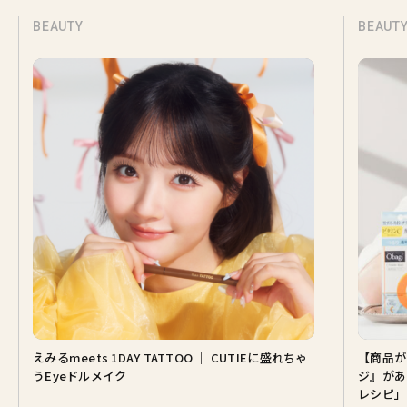
BEAUTY
BEAUT
えみるmeets 1DAY TATTOO ｜ CUTIEに盛れちゃ
【商品が
うEyeドルメイク
ジ』があ
レシピ」