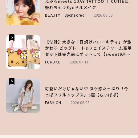
えみるmeets 1DAY TATTOO ｜ CUTIEに
【大原優乃】夏メイクはプレイフルに！ドキ
第1弾の気になるメニュー＆限定グッズを総
盛れちゃうEyeドルメイク
ッとしちゃう色っぽ“うるみ目”のつくり方
チェック！
BEAUTY
BEAUTY
Sponsored
2026.08.01
2026.08.03
LIFESTYLE
2026.07.31
5
5
5
【付録】大きな「日焼けハローキティ」が激
【夏ヘアのくずれ・うねりに】ヘアメイク夢
えみるmeets 1DAY TATTOO ｜ CUTIEに
かわ♡ ビッグトート&フェイスチャーム豪華
月直伝♡ ドライシャンプー「バティスト」
盛れちゃうEyeドルメイク
セットは完売前にゲットして【sweet9月号
を使ったプロ級スタイリング3選
BEAUTY
Sponsored
2026.08.03
増刊】
FUROKU
BEAUTY
Sponsored
2026.07.11
2026.07.03
6
6
6
【ハローキティ】がスシローと初コラボ♡
【GU】夏の“主役級”アイテム決定！ヘルシ
可愛いだけじゃない♡ ヌケ感たっぷり「今
第1弾の気になるメニュー＆限定グッズを総
ー＆可愛すぎる「大人の肌見せ」トップス3
っぽフリルトップス」5選【ちぃぽぽ】
チェック！
選
FASHION
2026.08.08
LIFESTYLE
FASHION
2026.07.19
2026.07.31