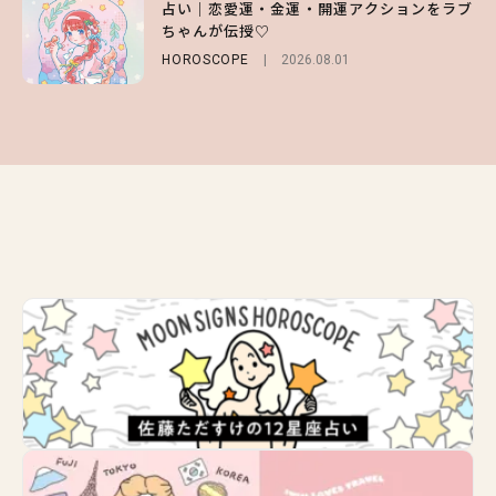
占い｜恋愛運・金運・開運アクションをラブ
ー＆可愛すぎる「大人の肌見せ」トップス3
ッドな秋はじめ｜2026秋の新作コーデ4選
ちゃんが伝授♡
選
FASHION
Sponsored
2026.07.10
HOROSCOPE
FASHION
2026.07.19
2026.08.01