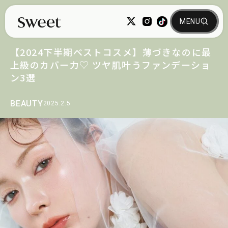
【2024下半期ベストコスメ】薄づきなのに最
上級のカバー力♡ ツヤ肌叶うファンデーショ
ン3選
BEAUTY
2025.2.5