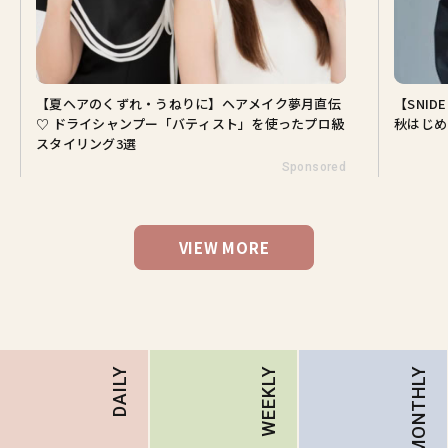
【夏ヘアのくずれ・うねりに】ヘアメイク夢月直伝
【SNI
♡ ドライシャンプー「バティスト」を使ったプロ級
秋はじめ
スタイリング3選
Sponsored
VIEW MORE
MONTHLY
DAILY
WEEKLY