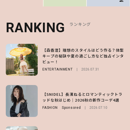
RANKING
RANKING
RANKING
ランキング
ランキング
ランキング
1
1
1
【森香澄】理想のスタイルはどう作る？体型
【ハローキティ】がスシローと初コラボ♡
【SNIDEL】長濱ねるとロマンティックトラ
キープの秘訣や夏の過ごし方など独占インタ
第1弾の気になるメニュー＆限定グッズを総
ッドな秋はじめ｜2026秋の新作コーデ4選
ビュー！
チェック！
FASHION
Sponsored
2026.07.10
ENTERTAINMENT
LIFESTYLE
2026.07.31
2026.07.31
2
2
2
【付録】総柄ハローキティが可愛すぎ♡ 紀
【SNIDEL】長濱ねるとロマンティックトラ
【大原優乃】夏メイクはプレイフルに！ドキ
ノ国屋コラボの“優秀保冷バッグ”は夏の強
ッドな秋はじめ｜2026秋の新作コーデ4選
ッとしちゃう色っぽ“うるみ目”のつくり方
い味方！【オトナミューズ9月号増刊】
FASHION
BEAUTY
Sponsored
2026.08.01
2026.07.10
FUROKU
2026.07.12
3
3
3