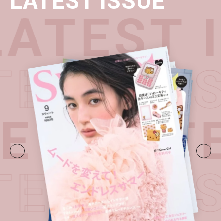
LATEST ISSUE
ATEST 
TEST I
UE・
LATE
TEST I