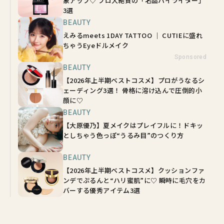
象アップ♡ プロ大絶賛の「名品ハイライター」
3選
BEAUTY
えみるmeets 1DAY TATTOO ｜ CUTIEに盛れ
ちゃうEyeドルメイク
Sponsored
BEAUTY
【2026年上半期ベストコスメ】プロがうなるシ
ェーディング3選！ 骨格に溶け込んで圧倒的小
顔に♡
BEAUTY
【大原優乃】夏メイクはプレイフルに！ドキッ
としちゃう色っぽ“うるみ目”のつくり方
BEAUTY
【2026年上半期ベストコスメ】クッションファ
ンデでぷるんと“ハリ蜜肌”に♡ 瞬時に毛穴をカ
バーする優秀アイテム3選