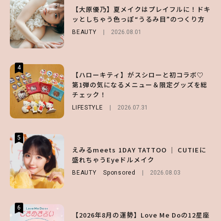
【スタバ】約160通りのカスタマイズができ
【谷まりあ】夏は“シアースカート”でさり
【大原優乃】夏メイクはプレイフルに！ドキ
る⁉ 39店舗限定『My フルーツ³ フラペチー
げなく肌見せ！透け感のニュアンスを楽しめ
ッとしちゃう色っぽ“うるみ目”のつくり方
ノ®』を徹底レポ♡
るマストハブアイテム4選
BEAUTY
2026.08.01
LIFESTYLE
FASHION
2026.07.19
2026.07.30
4
4
4
【ハローキティ】がスシローと初コラボ♡
【齋藤飛鳥】人生初のロブに！「意外としっ
【夏ヘアのくずれ・うねりに】ヘアメイク夢
第1弾の気になるメニュー＆限定グッズを総
くりくるし、すごく新鮮で心地いい」ヘアカ
月直伝♡ ドライシャンプー「バティスト」
チェック！
ットの様子を独占でお届け♡
を使ったプロ級スタイリング3選
LIFESTYLE
ENTERTAINMENT
BEAUTY
Sponsored
2026.07.31
2026.07.30
2026.07.03
5
5
5
【森香澄】理想のスタイルはどう作る？体型
【ハローキティ】がスシローと初コラボ♡
えみるmeets 1DAY TATTOO ｜ CUTIEに
キープの秘訣や夏の過ごし方など独占インタ
第1弾の気になるメニュー＆限定グッズを総
盛れちゃうEyeドルメイク
ビュー！
チェック！
BEAUTY
Sponsored
2026.08.03
ENTERTAINMENT
LIFESTYLE
2026.07.31
2026.07.31
6
6
6
【2026年8月の運勢】Love Me Doの12星座
【GU】夏の“主役級”アイテム決定！ヘルシ
【SNIDEL】長濱ねるとロマンティックトラ