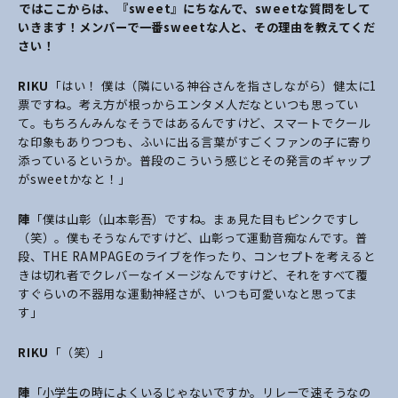
――ではここからは、『sweet』にちなんで、sweetな質問をして
いきます！メンバーで一番sweetな人と、その理由を教えてくだ
さい！
RIKU
「はい！ 僕は（隣にいる神谷さんを指さしながら）健太に1
票ですね。考え方が根っからエンタメ人だなといつも思ってい
て。もちろんみんなそうではあるんですけど、スマートでクール
な印象もありつつも、ふいに出る言葉がすごくファンの子に寄り
添っているというか。普段のこういう感じとその発言のギャップ
がsweetかなと！」
陣
「僕は山彰（山本彰吾）ですね。まぁ見た目もピンクですし
（笑）。僕もそうなんですけど、山彰って運動音痴なんです。普
段、THE RAMPAGEのライブを作ったり、コンセプトを考えると
きは切れ者でクレバーなイメージなんですけど、それをすべて覆
すぐらいの不器用な運動神経さが、いつも可愛いなと思ってま
す」
RIKU
「（笑）」
陣
「小学生の時によくいるじゃないですか。リレーで速そうなの