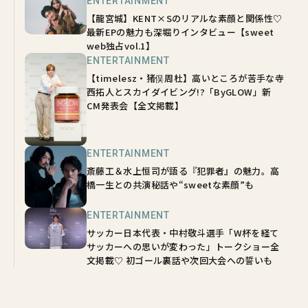
ENTERTAINMENT
【龍宮城】KENT×Sのリアルな素顔と関係性♡
最新EPの魅力も深堀りインタビュー【sweet
web独占vol.1】
ENTERTAINMENT
【timelesz・猪俣周杜】高いところが苦手な寺
西拓人とスカイダイビング!?「ByGLOW」新
CM発表会【全文掲載】
ENTERTAINMENT
斎藤工＆水上恒司が語る『犯罪者』の魅力。高
橋一生との共演秘話や“sweetな素顔”も
ENTERTAINMENT
サッカー日本代表・中村敬斗選手「W杯を経て
サッカーへの思いが変わった」トークショー全
文掲載♡ 初ゴール裏話や次回大会への誓いも