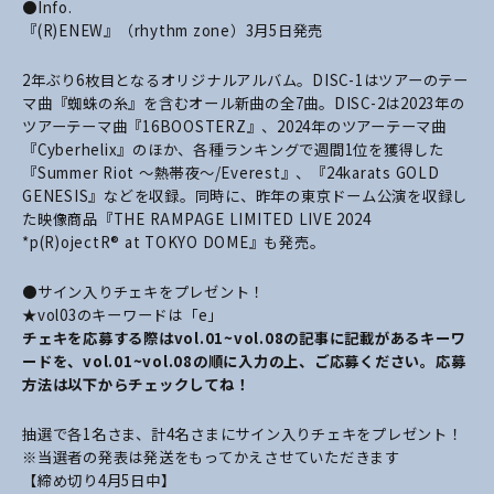
●Info.
『(R)ENEW』（
rhythm zone
）3月5日発売
2年ぶり6枚目となるオリジナルアルバム。DISC-1はツアーのテー
マ曲『蜘蛛の糸』を含むオール新曲の全7曲。DISC-2は2023年の
ツアーテーマ曲『16BOOSTERZ』、2024年のツアーテーマ曲
『Cyberhelix』のほか、各種ランキングで週間1位を獲得した
『Summer Riot 〜熱帯夜〜/Everest』、『24karats GOLD
GENESIS』などを収録。同時に、昨年の東京ドーム公演を収録し
た映像商品『THE RAMPAGE LIMITED LIVE 2024
*p(R)ojectR® at TOKYO DOME』も発売。
●サイン入りチェキをプレゼント！
★vol03のキーワードは「e」
チェキを応募する際はvol.01~vol.08の記事に記載があるキーワ
ードを、vol.01~vol.08の順に入力の上、ご応募ください。応募
方法は以下からチェックしてね！
抽選で各1名さま、計4名さまにサイン入りチェキをプレゼント！
※当選者の発表は発送をもってかえさせていただきます
【締め切り4月5日中】