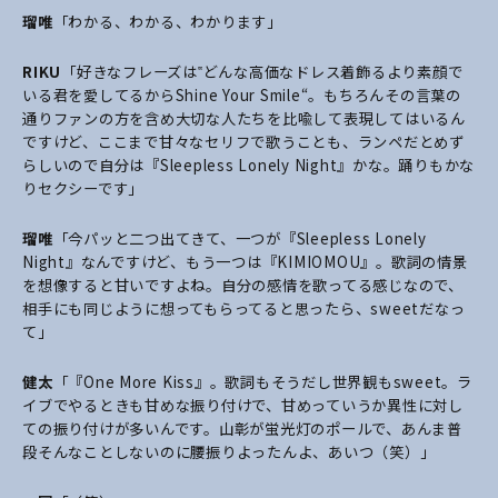
瑠唯
「わかる、わかる、わかります」
RIKU
「好きなフレーズは‟どんな高価なドレス着飾るより素顔で
いる君を愛してるからShine Your Smile“。もちろんその言葉の
通りファンの方を含め大切な人たちを比喩して表現してはいるん
ですけど、ここまで甘々なセリフで歌うことも、ランペだとめず
らしいので自分は『Sleepless Lonely Night』かな。踊りもかな
りセクシーです」
瑠唯
「今パッと二つ出てきて、一つが『Sleepless Lonely
Night』なんですけど、もう一つは『KIMIOMOU』。歌詞の情景
を想像すると甘いですよね。自分の感情を歌ってる感じなので、
相手にも同じように想ってもらってると思ったら、sweetだなっ
て」
健太
「『One More Kiss』。歌詞もそうだし世界観もsweet。ラ
イブでやるときも甘めな振り付けで、甘めっていうか異性に対し
ての振り付けが多いんです。山彰
が蛍光灯のポールで、あんま普
段そんなことしないのに腰振りよったんよ、あいつ（笑）」