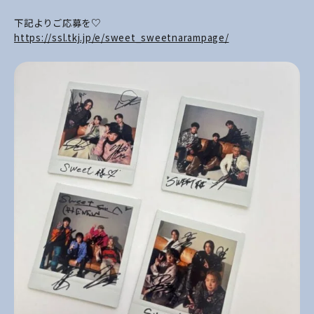
下記よりご応募を♡
https://ssl.tkj.jp/e/sweet_sweetnarampage/