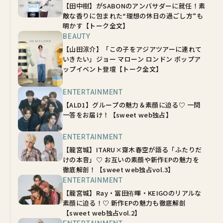
【田中樹】がSABONのアンバサダーに就任！素
敵な香りに包まれた“理想の休日の過ごし方”も
明かす【トーク全文】
BEAUTY
【山田涼介】「この子をアジアツアーに連れて
いきたい」ジョー マローン ロンドン ポップア
ップイベント登壇【トーク全文】
ENTERTAINMENT
【ALD1】グループの魅力＆素顔に迫る♡ 一問
一答をお届け！【sweet web独占】
ENTERTAINMENT
【龍宮城】ITARU×齋木春空が語る「ふたりだ
けの本音」♡ お互いの素顔や新作EPの魅力を
徹底解剖！【sweet web独占vol.3】
ENTERTAINMENT
【龍宮城】Ray・冨田侑暉・KEIGOのリアルな
素顔に迫る！♡ 新作EPの魅力も徹底解剖
【sweet web独占vol.2】