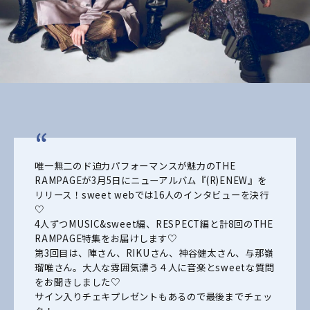
唯一無二のド迫力パフォーマンスが魅力のTHE
RAMPAGEが3月5日にニューアルバム
『
(R)ENEW
』
を
リリース！
sweet webでは16人のインタビューを決行
♡
4人ずつMUSIC&sweet編、RESPECT編と計8回のTHE
RAMPAGE特集をお届けします♡
第3回目は、陣さん、RIKUさん、神谷健太さん、与那嶺
瑠唯さん。大人な雰囲気漂う４人に音楽とsweetな質問
をお聞きしました♡
サイン入りチェキプレゼントもあるので最後までチェッ