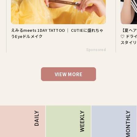
えみるmeets 1DAY TATTOO ｜ CUTIEに盛れちゃ
【夏ヘア
うEyeドルメイク
♡ ドラ
スタイリ
Sponsored
VIEW MORE
MONTHLY
DAILY
WEEKLY