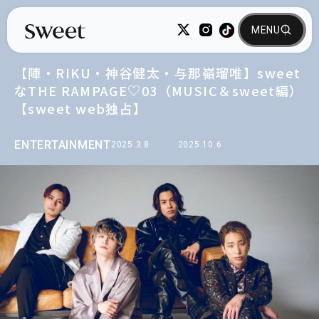
【陣・RIKU・神谷健太・与那嶺瑠唯】sweet
なTHE RAMPAGE♡03（MUSIC＆sweet編）
【sweet web独占】
ENTERTAINMENT
2025.3.8
2025.10.6