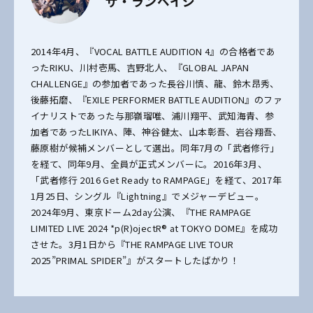
ザ・ランペイジ
2014年4月、『VOCAL BATTLE AUDITION 4』の合格者であ
ったRIKU、川村壱馬、吉野北人、『GLOBAL JAPAN
CHALLENGE』の参加者であった長谷川慎、龍、鈴木昂秀、
後藤拓磨、『EXILE PERFORMER BATTLE AUDITION』のファ
イナリストであった与那嶺瑠唯、浦川翔平、武知海青、参
加者であったLIKIYA、陣、神谷健太、山本彰吾、岩谷翔吾、
藤原樹が候補メンバーとして選出。同年7月の「武者修行」
を経て、同年9月、全員が正式メンバーに。2016年3月、
「武者修行 2016 Get Ready to RAMPAGE」を経て、2017年
1月25日、シングル『Lightning』でメジャーデビュー。
2024年9月、東京ドーム2day公演、『THE RAMPAGE
LIMITED LIVE 2024 *p(R)ojectR® at TOKYO DOME』を成功
させた。3月1日から『THE RAMPAGE LIVE TOUR
2025”PRIMAL SPIDER”』がスタートしたばかり！