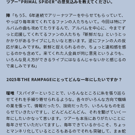
――ツアー“PRIMAL SPIDER”の意気込みを教えてください。
陣
「もう5、6年連続でアリーナツアーをやらせてもらっていて、
やっぱり毎年来てくれてるファンの人たちもいて。今回は特にア
ルバムの曲も攻めてたりするんで、アルバムを中心に、今までず
っと応援してくれてるファンの人たちも『新鮮だな』というとっ
かかりがあるライブにしたいなと思います。逆にファンの人の反
応が楽しみですね。新鮮と捉えられるのか、ちょっと違和感を感
じるのかも含めて。来てくれた人全員が同じ意見というよりも、
いろんな見え方ができるライブにはなるんじゃないかと感じるの
で楽しみですね」
――2025年THE RAMPAGEにとってどんな一年にしたいですか？
瑠唯
「スパイダーということで、いろんなところに糸を張り巡ら
せてそれを手繰り寄せられるような。各々がいろんな方向で蜘蛛
の巣を張って、情報だったり、技術だったり、いろんなものを巡
らせていきたいですし、どんどんどんどん、それを繋げていく一
年にしたいかなって思います。ツアーも本当にありがたいことに
毎年させていただいてますし、毎年できているからこそ、ちょっ
とマンネリ化しているところもあるのでそれも突破して、まぁ蛇