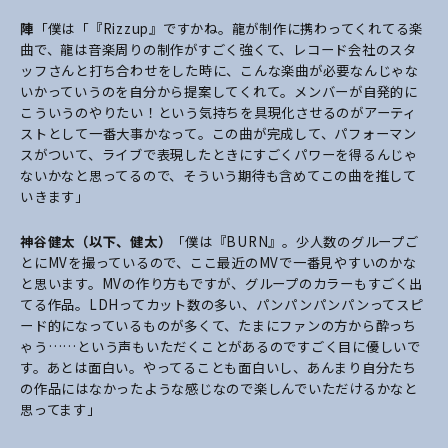
陣
「僕は「『Rizzup』ですかね。龍が制作に携わってくれてる楽
曲で、龍は音楽周りの制作がすごく強くて、レコード会社のスタ
ッフさんと打ち合わせをした時に、こんな楽曲が必要なんじゃな
いかっていうのを自分から提案してくれて。メンバーが自発的に
こういうのやりたい！という気持ちを具現化させるのがアーティ
ストとして一番大事かなって。この曲が完成して、パフォーマン
スがついて、ライブで表現したときにすごくパワーを得るんじゃ
ないかなと思ってるので、そういう期待も含めてこの曲を推して
いきます」
神谷健太（以下、健太）
「僕は『BURN』。少人数のグループご
とにMVを撮っているので、ここ最近のMVで一番見やすいのかな
と思います。MVの作り方もですが、グループのカラーもすごく出
てる作品。LDHってカット数の多い、パンパンパンパンってスピ
ード的になっているものが多くて、たまにファンの方から酔っち
ゃう……という声もいただくことがあるのですごく目に優しいで
す。あとは面白い。やってることも面白いし、あんまり自分たち
の作品にはなかったような感じなので楽しんでいただけるかなと
思ってます」