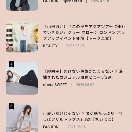
FASHION
Sponsored
2026.07.10
ENTERTAINMENT
FUROKU
2026.07.12
2026.07.31
3
3
3
【山田涼介】「この子をアジアツアーに連れ
【ハローキティ】がスシローと初コラボ♡
【谷まりあ】夏は“シアースカート”でさり
ていきたい」ジョー マローン ロンドン ポッ
第1弾の気になるメニュー＆限定グッズを総
げなく肌見せ！透け感のニュアンスを楽しめ
プアップイベント登壇【トーク全文】
チェック！
るマストハブアイテム4選
BEAUTY
LIFESTYLE
FASHION
2026.08.07
2026.07.19
2026.07.31
4
4
4
【ハローキティ】がスシローと初コラボ♡
【紗栄子】媚びない色気がたまらない♡ 洗
【SNIDEL】長濱ねるとロマンティックトラ
第1弾の気になるメニュー＆限定グッズを総
練されたカジュアル肌見せコーデ2選
ッドな秋はじめ｜2026秋の新作コーデ4選
チェック！
otona SWEET
FASHION
Sponsored
2026.08.02
2026.07.10
LIFESTYLE
2026.07.31
5
5
5
【夏ヘアのくずれ・うねりに】ヘアメイク夢
可愛いだけじゃない♡ ヌケ感たっぷり「今
【ALD1】グループの魅力＆素顔に迫る♡ 一
月直伝♡ ドライシャンプー「バティスト」
っぽフリルトップス」5選【ちぃぽぽ】
問一答をお届け！【sweet web独占】
を使ったプロ級スタイリング3選
FASHION
ENTERTAINMENT
2026.08.08
2026.08.03
BEAUTY
Sponsored
2026.07.03