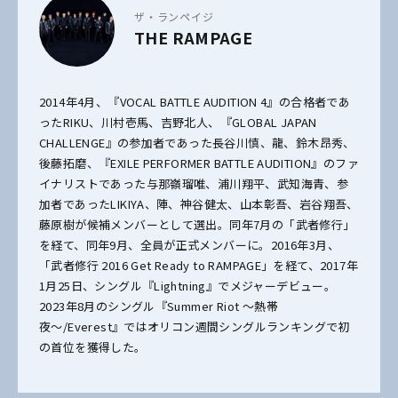
ザ・ランペイジ
THE RAMPAGE
2014年4月、『VOCAL BATTLE AUDITION 4』の合格者であ
ったRIKU、川村壱馬、吉野北人、『GLOBAL JAPAN
CHALLENGE』の参加者であった長谷川慎、龍、鈴木昂秀、
後藤拓磨、『EXILE PERFORMER BATTLE AUDITION』のファ
イナリストであった与那嶺瑠唯、浦川翔平、武知海青、参
加者であったLIKIYA、陣、神谷健太、山本彰吾、岩谷翔吾、
藤原樹が候補メンバーとして選出。同年7月の「武者修行」
を経て、同年9月、全員が正式メンバーに。2016年3月、
「武者修行 2016 Get Ready to RAMPAGE」を経て、2017年
1月25日、シングル『Lightning』でメジャーデビュー。
2023年8月のシングル『Summer Riot 〜熱帯
夜〜/Everest』ではオリコン週間シングルランキングで初
の首位を獲得した。