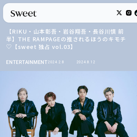
【RIKU・山本彰吾・岩谷翔吾・長谷川慎 前
半】THE RAMPAGEの推されるほうのキモチ
♡【sweet 独占 vol.03】
ENTERTAINMENT
2024.2.8
2024.8.12