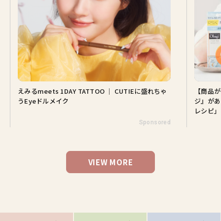
えみるmeets 1DAY TATTOO ｜ CUTIEに盛れちゃ
【商品が
うEyeドルメイク
ジ』があ
レシピ」
Sponsored
VIEW MORE