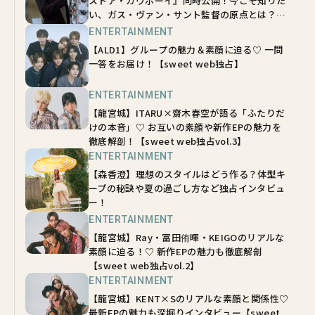
ストア・カウボーイ』同時公開！今こそ知りた
い、ガス・ヴァン・サント監督の原点とは？
【sweetムービーインタビュー】
ENTERTAINMENT
【ALD1】グループの魅力＆素顔に迫る♡ 一問
一答をお届け！【sweet web独占】
ENTERTAINMENT
【龍宮城】ITARU×齋木春空が語る「ふたりだ
けの本音」♡ お互いの素顔や新作EPの魅力を
徹底解剖！【sweet web独占vol.3】
ENTERTAINMENT
【森香澄】理想のスタイルはどう作る？体型キ
ープの秘訣や夏の過ごし方など独占インタビュ
ー！
ENTERTAINMENT
【龍宮城】Ray・冨田侑暉・KEIGOのリアルな
素顔に迫る！♡ 新作EPの魅力も徹底解剖
【sweet web独占vol.2】
ENTERTAINMENT
【龍宮城】KENT×Sのリアルな素顔と関係性♡
最新EPの魅力も深堀りインタビュー【sweet