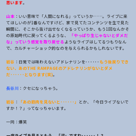
思います
。
山本
：いい意味で「人間になれる」っていうか……。ライブに来
てほしいのが1番なんですけど、家で見てたコンテンツを生で見た
瞬間に、そこから抜け出せなくなるっていうか、もう1回なんかそ
の原始時代に戻ってくるような、
「やっぱり生じゃないとダメだ
な」っていう感覚を取り戻せる
ようなライブはしてるつもりなん
で、カルチャーショック的なのを与えられるかもしれないです。
岩谷
：日常では味わえないアドレナリンを･･････
もう後戻りでき
ない、あのTHE RAMPAGEのアドレナリンがないとダメ
だ･･････となります(笑)
。
長谷川
：クセになっちゃう。
岩谷
：
「
あの筋肉を見ないと･･････」
とか、「今日ライブないで
すか！？」ってなっちゃいます。
一同：爆笑
――一度ライブを見るともう、「沼」ですね･･････！？