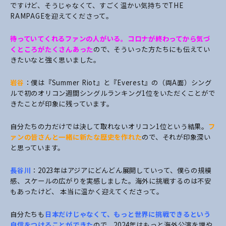
ですけど、そうじゃなくて、すごく温かい気持ちでTHE
RAMPAGEを迎えてくださって。
待っていてくれるファンの人がいる。コロナが終わってから気づ
くところがたくさんあった
ので、そういった方たちにも伝えてい
きたいなと強く思いました。
岩谷
：僕は『Summer Riot』と『Everest』の（両A面）シング
ルで初のオリコン週間シングルランキング1位をいただくことがで
きたことが印象に残っています。
自分たちの力だけでは決して取れないオリコン1位という結果。
フ
ァンの皆さんと一緒に新たな歴史を作れた
ので、それが印象深い
と思っています。
長谷川
：2023年はアジアにどんどん展開していって、僕らの規模
感、スケールの広がりを実感しました。海外に挑戦するのは不安
もあったけど、 本当に温かく迎えてくださって。
自分たちも
日本だけじゃなくて、もっと世界に挑戦できるという
自信をつけることができた
ので、2024年はもっと海外公演を増や