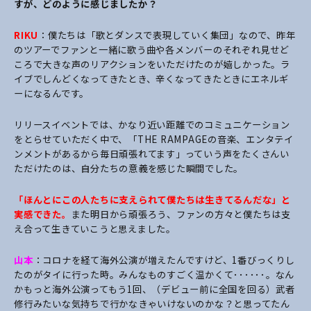
すが、どのように感じましたか？
RIKU
：僕たちは「歌とダンスで表現していく集団」なので、昨年
のツアーでファンと一緒に歌う曲や各メンバーのそれぞれ見せど
ころで大きな声のリアクションをいただけたのが嬉しかった。ラ
イブでしんどくなってきたとき、辛くなってきたときにエネルギ
ーになるん
です。
リリースイベントでは、かなり近い距離でのコミュニケーション
をとらせていただく中で、「THE RAMPAGEの
音楽、エンタテイ
ンメントがあるから毎日頑張れてます」っていう声をたくさんい
ただけたのは、自分たちの意義を感じた瞬間でした。
「ほんとにこの人たちに支えられて僕たちは生きてるんだな」と
実感できた。
また明日から頑張ろう、ファンの方々と僕たちは支
え合って生きていこうと思えました。
山本
：コロナを経て海外公演が増えたんですけど、1番びっくりし
たのがタイに行った時。みんなものすごく温かくて･･････。なん
かもっと海外公演ってもう1回、（デビュー前に全国を回る）武者
修行みたいな気持ちで行かなきゃいけないのかな？と思ってたん