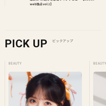
web独占vol.1】
PICK UP
ピックアップ
BEAUTY
BEAUT