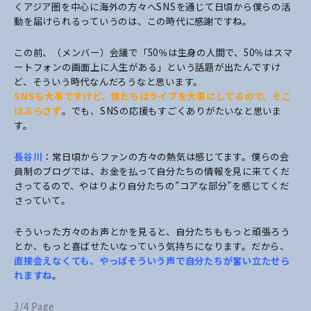
くアジア圏を中心に海外の方々へSNSを通じて日頃から僕らの活
動を届けられるっていうのは、この時代に感謝ですね。
この前、（メンバー）会議で「50％は生身の人間で、50％はスマ
ートフォンの画面上に人生がある」という話題が出たんですけ
ど、そういう時代なんだろうなと思います。
SNSも大事ですけど、僕たちはライブを大事にしてるので、そこ
はぶらさず
。でも、SNSの応援もすごくありがたいなと思いま
す。
長谷川
：常日頃からファンの方々の熱気は感じてます。僕らの会
員制のブログでは、お金を払って自分たちの情報を見に来てくだ
さってるので、やはりより自分たちの”コアな部分”を感じてくだ
さっていて。
そういった方々のお声とかを見ると、自分たちももっと頑張ろう
とか、もっと喜ばせたいなっていう気持ちになります。だから、
直接会えなくても、やっぱそういう声で自分たちが奮い立たせら
れますね
。
3/4 Page