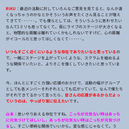
RIKU
：最近の活動に対していろんなご意見を見てると、なんか遠
くなっちゃうのかなとかそういうお声をたくさん見ることが増え
てきてて･･････。でも僕らとしては、そういうふうに思わせたい
なんて1ミリも思ってなくて。仮にライブのステージが大きくなる
と、物理的な距離は離れていくかもしれないですけど、心の距離
がイコールだと思ってほしくなくて･･････。
いつもすごく近くにいるような存在でありたいなと思っている
の
で、一緒にステージを上がっていくような、スクラムを組めるよ
うな関係でいたいと、よりそこを強くしていきたいと思っていま
す。
今、ほんとにすごく力強い応援のおかげで、活動の幅がグループ
としても各メンバーそれぞれとしても広がっていて、なんで僕たち
がそれできてるかって言ったら、
皆さんの応援があるからだよっ
ていうのは、やっぱり常に伝えたい
です。
山本
：思いやりあえる存在ですね。
こっちが元気ない時はあっち
に元気づけてほしいし、あっちが元気ない時はこっちが元気づけ
る
し、すごい単純な関係でいいから。変な感じじゃなくて。う