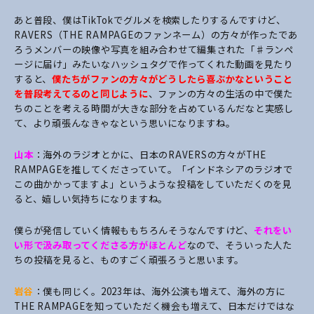
あと普段、僕はTikTokでグルメを検索したりするんですけど、
RAVERS（THE RAMPAGEのファンネーム）の方々が作ったであ
ろうメンバーの映像や写真を組み合わせて編集された「♯ランペ
ージに届け」みたいなハッシュタグで作ってくれた動画を見たり
すると、
僕たちがファンの方々がどうしたら喜ぶかなということ
を普段考えてるのと同じように
、ファンの方々の生活の中で僕た
ちのことを考える時間が大きな部分を占めているんだなと実感し
て、より頑張んなきゃなという思いになりますね。
山本
：海外のラジオとかに、日本のRAVERSの方々がTHE
RAMPAGEを推してくださっていて。「インドネシアのラジオで
この曲かかってますよ」というような投稿をしていただくのを見
ると、嬉しい気持ちになりますね。
僕らが発信していく情報ももちろんそうなんですけど、
それをい
い形で汲み取ってくださる方がほとんど
なので、そういった人た
ちの投稿を見ると、ものすごく頑張ろうと思います。
岩谷
：僕も同じく。2023年は、海外公演も増えて、海外の方に
THE RAMPAGEを知っていただく機会も増えて、日本だけではな