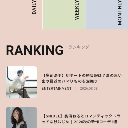
MONTHLY
DAILY
WEEKLY
RANKING
RANKING
RANKING
ランキング
ランキング
ランキング
1
1
1
【庄司浩平】初デートの勝負服は？夏の思い
【大原優乃】夏メイクはプレイフルに！ドキ
【SNIDEL】長濱ねるとロマンティックトラ
出や最近のハマりものを深掘り
ッとしちゃう色っぽ“うるみ目”のつくり方
ッドな秋はじめ｜2026秋の新作コーデ4選
ENTERTAINMENT
BEAUTY
FASHION
Sponsored
2026.08.01
2026.08.08
2026.07.10
2
2
2
【森香澄】理想のスタイルはどう作る？体型
【付録】総柄ハローキティが可愛すぎ♡ 紀
【SNIDEL】長濱ねるとロマンティックトラ
キープの秘訣や夏の過ごし方など独占インタ
ノ国屋コラボの“優秀保冷バッグ”は夏の強
ッドな秋はじめ｜2026秋の新作コーデ4選
ビュー！
い味方！【オトナミューズ9月号増刊】