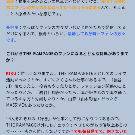
岩谷
：物事を決めるときの原点じゃないですけど、
発信する時に
常にファンの方々のためにっていうのは原点にある
んで。考える
ことの原点みたいな感じです。
長谷川
：やっぱりファンの方々がいないと自分たちで発信してる
だけになるんで、根源というか、
活動してる意味＝ファンの方々
です
。
――これからTHE RAMPAGEのファンになるとどんな特典があります
か？
RIKU
：忙しくなりますよ。THE RAMPAGE16人としてのライブ
活動だったりとか、すごくたくさんお仕事がある中で、（長谷
川）慎だったら、役者もやったりとか、ファッション関係のこと
だったりとか、（岩谷）翔吾だったら、本が好きなので本を通じ
ていろんな方と対談したりとか、山彰（山本彰吾）だったら
MA55IVEもあったりとか。
16人それぞれの「好き」が仕事として形になりつつあるので、
THE RAMPAGE以外にもチェックすべきものがもう倍以上あるの
で･･････皆さん忙しくないですか？
でも毎日見てて、飽きないと