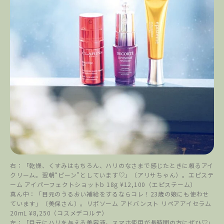
右：「乾燥、くすみはもちろん、ハリのなさまで感じたときに頼るアイ
クリーム。翌朝“ピーン”としています♡」（アリサちゃん）。エピステ
ーム アイパーフェクトショットb 18g ¥12,100（エピステーム）
真ん中：「目元のうるおい補給をするならコレ！23歳の娘にも使わせ
ています」（美保さん）。リポソーム アドバンスト リペアアイセラム
20mL ¥8,250（コスメデコルテ）
左：「目元にハリを与える美容液。スマホ使用が長時間の方にぜひ♡」