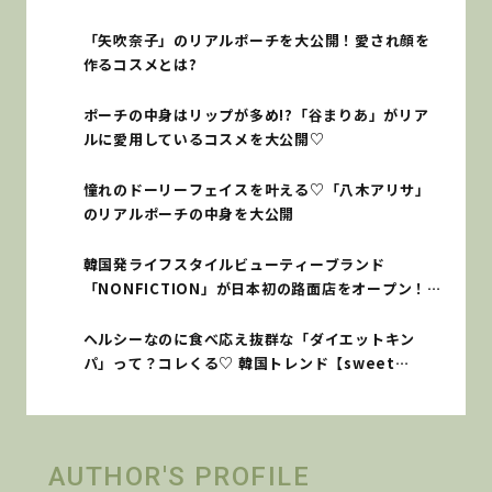
「矢吹奈子」のリアルポーチを大公開！愛され顔を
作るコスメとは?
ポーチの中身はリップが多め!?「谷まりあ」がリア
ルに愛用しているコスメを大公開♡
憧れのドーリーフェイスを叶える♡「八木アリサ」
のリアルポーチの中身を大公開
韓国発ライフスタイルビューティーブランド
「NONFICTION」が日本初の路面店をオープン！
【BEAUTY BUZZ】
ヘルシーなのに食べ応え抜群な「ダイエットキン
パ」って？コレくる♡ 韓国トレンド【sweet
lovers】
AUTHOR'S PROFILE