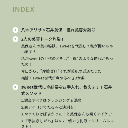
INDEX
八木アリサ×石井美保 憧れ美容対談♡
2人の美容トーク炸裂！
美保さんの美の秘訣、sweetを代表して私が聞いちゃ
います！
私がsweetの世代のときは”土偶”のような時代があっ
たの！
今日から、”摩擦ゼロ”それが美肌の近道だった
結論！sweet世代が今やるべき3か条
sweet世代に今必要なお手入れ、教えます！石井
式メソッド
1.課金すべきはクレンジング＆洗顔
2.肌アイロンでたるみと決別を！
3.やっておけばよかった！と美保さんも嘆くアイケア
4.「手抜きしがち」はNG！朝でも乳液・クリームはマ
スト！