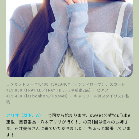
ラメカットソー ¥4,400（VACANCY／アンティローザ）、スカート
¥19,800（FRAY I.D／FRAY I.D ルミネ新宿2店）、ピアス
¥15,400（les bonbon／Hooves）、キャミソールはスタイリスト私
物
アリサ（以下、A）
今回から始まります、sweet公式YouTube
連載「美容番長・八木アリサが行く！」の第1回は憧れのお姉さ
ま、石井美保さんに来ていただきました！ ちょっと緊張していま
す！