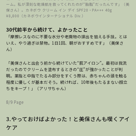
ーム。私が深刻な乾燥肌を救ってくれたのが“胎脂”だったんです」（美
保さん）。カネボウ クリーム イン デイ SPF20・PA+++ 40g
¥8,800（カネボウインターナショナル Div.）
30代前半から続けて、よかったこと
「摩擦レスなのに不要な水分や老廃物の排出を狙える手技。とは
いえ、やり過ぎは禁物。1日1回、朝がおすすめです」（美保さ
ん）
「美保さんと出会う前から続けていた“肌アイロン”。最初は我流
だったのでクリームを塗布するときの“圧”が強かったことが判
明。薬指と中指でたるみ部分をすくう際は、赤ちゃんの頭を触る
程度に優しくが基本だそう。続ければ、10年後もたるまない顔立
ちをキープ！」（アリサちゃん）
8/9 Page
3.やっておけばよかった！と美保さんも嘆くアイ
ケア