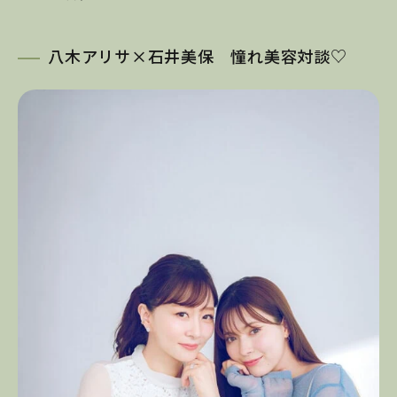
八木アリサ×石井美保 憧れ美容対談♡