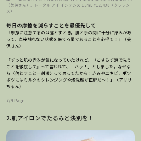
（美保さん）。トータル アイ インテンス 15mL ¥12,430（クララン
ス）
毎日の摩擦を減らすことを最優先して
「摩擦に注意するのは落とすとき。肌と手の間に十分に厚みがあ
って、直接触れない状態を保てる量であることを心得て！」（美
保さん）
「ずっと肌の赤みが気になっていたけれど、『こすらず泡で洗う
ことを徹底して』って言われて、「ハッ！」としました。なぜな
ら〈落とすこと＝刺激〉って思ってたから！赤みやニキビ、ポツ
ポツにはミルクのクレンジングや泡洗顔が正解だ～！」（アリサ
ちゃん）
7/9 Page
2.肌アイロンでたるみと決別を！