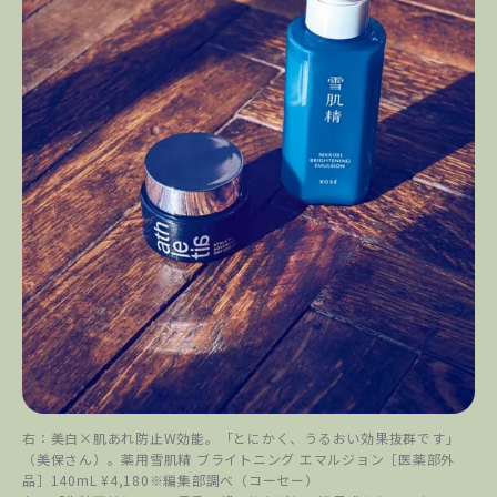
右：美白×肌あれ防止W効能。「とにかく、うるおい効果抜群です」
（美保さん）。薬用雪肌精 ブライトニング エマルジョン［医薬部外
品］140mL ¥4,180※編集部調べ（コーセー）