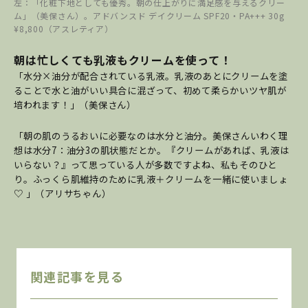
左：「化粧下地としても優秀。朝の仕上がりに満足感を与えるクリー
ム」（美保さん）。アドバンスド デイクリーム SPF20・PA+++ 30g
¥8,800（アスレティア）
朝は忙しくても乳液もクリームを使って！
「水分×油分が配合されている乳液。乳液のあとにクリームを塗
ることで水と油がいい具合に混ざって、初めて柔らかいツヤ肌が
培われます！」（美保さん）
「朝の肌のうるおいに必要なのは水分と油分。美保さんいわく理
想は水分7：油分3の肌状態だとか。『クリームがあれば、乳液は
いらない？』って思っている人が多数ですよね、私もそのひと
り。ふっくら肌維持のために乳液＋クリームを一緒に使いましょ
♡ 」（アリサちゃん）
関連記事を見る