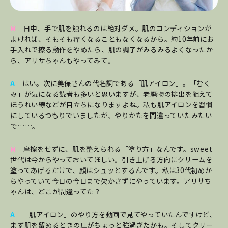
M
日中、手で肌を触れるのは絶対ダメ。肌のコンディションが
よければ、そもそも痒くなることもなくなるから。約10年前にお
手入れで擦る動作をやめたら、肌の調子がみるみるよくなったか
ら、アリサちゃんもやってみて。
A
はい。次に美保さんの代名詞である「肌アイロン」。「むく
み」が気になる読者も多いと思いますが、老廃物の排出を狙えて
ほうれい線などが目立ちになりますよね。私も肌アイロンを習慣
にしているつもりでいましたが、やりかたを間違っていたみたい
で……。
M
摩擦をせずに、肌を整えられる「塗り方」なんです。sweet
世代は今からやっておいてほしい。引き上げる方向にクリームを
塗ってあげるだけで、顔はシュッとするんです。私は30代初めか
らやっていて今日の今日まで欠かさずにやっています。アリサち
ゃんは、どこが間違ってた？
A
「肌アイロン」のやり方を動画で見てやっていたんですけど、
まず肌を留めるときの圧がちょっと強過ぎたかも。そしてクリー