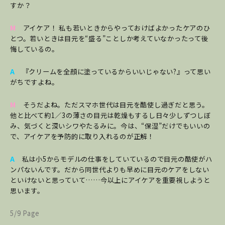
すか？
M
アイケア！ 私も若いときからやっておけばよかったケアのひ
とつ。若いときは目元を“盛る”ことしか考えていなかったって後
悔しているの。
A
『クリームを全顔に塗っているからいいじゃない?』って思い
がちですよね。
M
そうだよね。ただスマホ世代は目元を酷使し過ぎだと思う。
他と比べて約1／3の薄さの目元は乾燥もするし日々少しずつしぼ
み、気づくと深いシワやたるみに。今は、“保湿”だけでもいいの
で、アイケアを予防的に取り入れるのが正解！
A
私は小5からモデルの仕事をしていているので目元の酷使がハ
ンパないんです。だから同世代よりも早めに目元のケアをしない
といけないと思っていて……今以上にアイケアを重要視しようと
思います。
5/9 Page