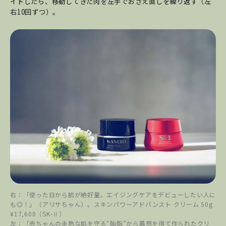
イドしたら、移動してきた肉を左手でおさえ直しを繰り返す（左
右10回ずつ）。
右：「使った日から肌が絶好量。エイジングケアをデビューしたい人に
も◎！」（アリサちゃん）。スキンパワーアドバンスト クリーム 50g
¥17,600（SK-Ⅱ）
左：「赤ちゃんの未熟な肌を守る“胎脂”から着想を得て作られたクリ