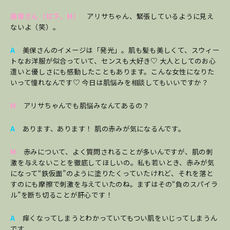
美保さん（以下、M）
アリサちゃん、緊張しているように見え
ないよ（笑）。
A
美保さんのイメージは「発光」。肌も髪も美しくて、スウィー
トなお洋服が似合っていて、センスも大好き♡ 大人としてのお心
遣いと優しさにも感動したこともあります。こんな女性になりた
いって憧れなんです♡ 今日は肌悩みを相談してもいいですか？
M
アリサちゃんでも肌悩みなんてあるの？
A
あります、あります！ 肌の赤みが気になるんです。
M
赤みについて、よく質問されることが多いんですが、肌の刺
激を与えないことを徹底してほしいの。私も若いとき、赤みが気
になって“鉄仮面”のように塗りたくっていたけれど、それを落と
すのにも摩擦で刺激を与えていたのね。まずはその“負のスパイラ
ル”を断ち切ることが肝心です！
A
痒くなってしまうとわかっていてもつい肌をいじってしまうん
です。