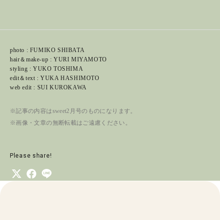
photo : FUMIKO SHIBATA
hair＆make-up : YURI MIYAMOTO
styling : YUKO TOSHIMA
edit＆text : YUKA HASHIMOTO
web edit : SUI KUROKAWA
※記事の内容はsweet2月号のものになります。
※画像・文章の無断転載はご遠慮ください。
Please share!