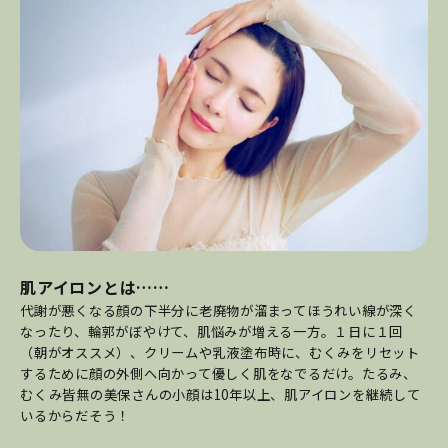
肌アイロンとは……
代謝が悪くなる顔の下半分に老廃物が溜まってほうれい線が深く
なったり、輪郭がぼやけて、肌悩みが増える一方。１日に１回
（朝がオススメ）、クリームや乳液塗布時に、むくみをリセット
するために顔の外側へ向かって優しく肌をなでるだけ。たるみ、
むくみ皆無の美保さんの小顔は10年以上、肌アイロンを継続して
いるからだそう！