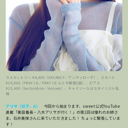
ラメカットソー ¥4,400（VACANCY／アンティローザ）、スカート
¥19,800（FRAY I.D／FRAY I.D ルミネ新宿2店）、ピアス
¥15,400（les bonbon／Hooves）、キャミソールはスタイリスト私
物
アリサ（以下、A）
今回から始まります、sweet公式YouTube
連載「美容番長・八木アリサが行く！」の第1回は憧れのお姉さ
ま、石井美保さんに来ていただきました！ ちょっと緊張していま
す！