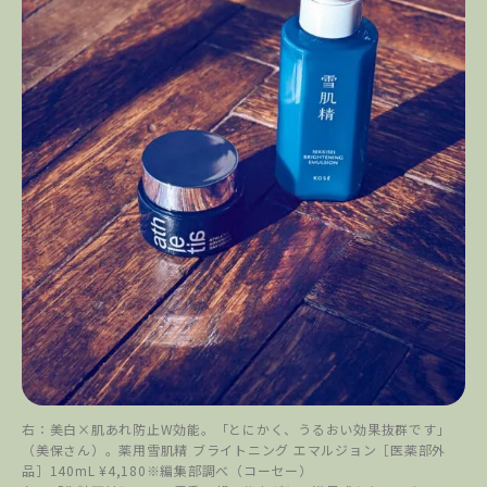
右：美白×肌あれ防止W効能。「とにかく、うるおい効果抜群です」
（美保さん）。薬用雪肌精 ブライトニング エマルジョン［医薬部外
品］140mL ¥4,180※編集部調べ（コーセー）