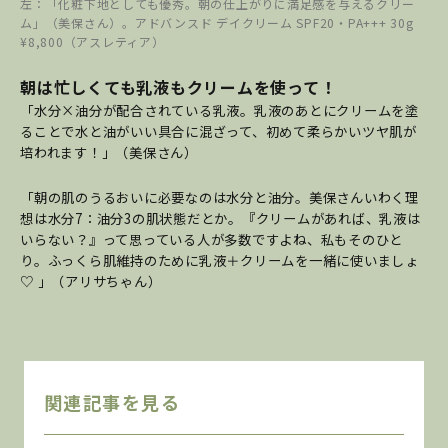
左：「化粧下地としても優秀。朝の仕上がりに満足感を与えるクリー
ム」（美保さん）。アドバンスド デイクリーム SPF20・PA+++ 30g
¥8,800（アスレティア）
朝は忙しくても乳液もクリームを使って！
「水分×油分が配合されている乳液。乳液のあとにクリームを塗
ることで水と油がいい具合に混ざって、初めて柔らかいツヤ肌が
培われます！」（美保さん）
「朝の肌のうるおいに必要なのは水分と油分。美保さんいわく理
想は水分7：油分3の肌状態だとか。『クリームがあれば、乳液は
いらない？』って思っている人が多数ですよね、私もそのひと
り。ふっくら肌維持のために乳液＋クリームを一緒に使いましょ
♡ 」（アリサちゃん）
関連記事を見る