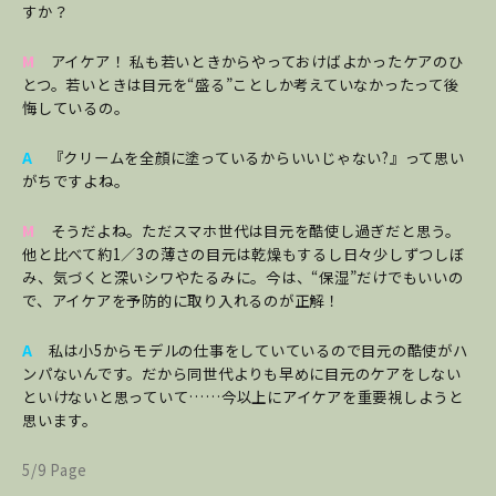
すか？
M
アイケア！ 私も若いときからやっておけばよかったケアのひ
とつ。若いときは目元を“盛る”ことしか考えていなかったって後
悔しているの。
A
『クリームを全顔に塗っているからいいじゃない?』って思い
がちですよね。
M
そうだよね。ただスマホ世代は目元を酷使し過ぎだと思う。
他と比べて約1／3の薄さの目元は乾燥もするし日々少しずつしぼ
み、気づくと深いシワやたるみに。今は、“保湿”だけでもいいの
で、アイケアを予防的に取り入れるのが正解！
A
私は小5からモデルの仕事をしていているので目元の酷使がハ
ンパないんです。だから同世代よりも早めに目元のケアをしない
といけないと思っていて……今以上にアイケアを重要視しようと
思います。
5/9 Page