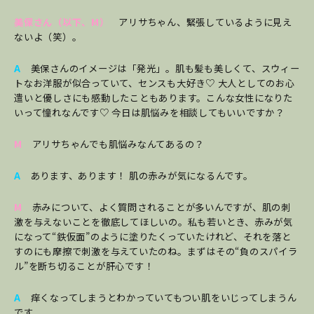
美保さん（以下、M）
アリサちゃん、緊張しているように見え
ないよ（笑）。
A
美保さんのイメージは「発光」。肌も髪も美しくて、スウィー
トなお洋服が似合っていて、センスも大好き♡ 大人としてのお心
遣いと優しさにも感動したこともあります。こんな女性になりた
いって憧れなんです♡ 今日は肌悩みを相談してもいいですか？
M
アリサちゃんでも肌悩みなんてあるの？
A
あります、あります！ 肌の赤みが気になるんです。
M
赤みについて、よく質問されることが多いんですが、肌の刺
激を与えないことを徹底してほしいの。私も若いとき、赤みが気
になって“鉄仮面”のように塗りたくっていたけれど、それを落と
すのにも摩擦で刺激を与えていたのね。まずはその“負のスパイラ
ル”を断ち切ることが肝心です！
A
痒くなってしまうとわかっていてもつい肌をいじってしまうん
です。