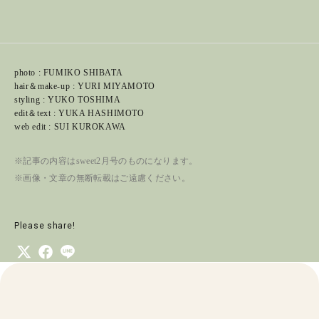
photo : FUMIKO SHIBATA
hair＆make-up : YURI MIYAMOTO
styling : YUKO TOSHIMA
edit＆text : YUKA HASHIMOTO
web edit : SUI KUROKAWA
※記事の内容はsweet2月号のものになります。
※画像・文章の無断転載はご遠慮ください。
Please share!