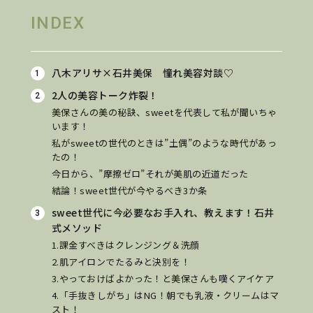
INDEX
八木アリサ×石井美保 憧れ美容対談♡
2人の美容トーク炸裂！
美保さんの美の秘訣、sweetを代表して私が聞いちゃ
います！
私がsweetの世代のときは”土偶”のような時代があっ
たの！
今日から、”摩擦ゼロ”それが美肌の近道だった
結論！sweet世代が今やるべき3か条
sweet世代に今必要なお手入れ、教えます！石井
式メソッド
1.課金すべきはクレンジング＆洗顔
2.肌アイロンでたるみと決別を！
3.やっておけばよかった！と美保さんも嘆くアイケア
4.「手抜きしがち」はNG！朝でも乳液・クリームはマ
スト！