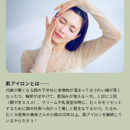
肌アイロンとは……
代謝が悪くなる顔の下半分に老廃物が溜まってほうれい線が深く
なったり、輪郭がぼやけて、肌悩みが増える一方。１日に１回
（朝がオススメ）、クリームや乳液塗布時に、むくみをリセット
するために顔の外側へ向かって優しく肌をなでるだけ。たるみ、
むくみ皆無の美保さんの小顔は10年以上、肌アイロンを継続して
いるからだそう！