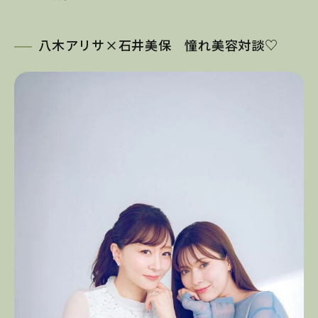
八木アリサ×石井美保 憧れ美容対談♡