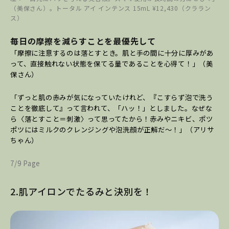
（美保さん）。トータル アイ インテンス 15mL ¥12,430（クララン
ス）
毎日の摩擦を減らすことを最優先して
「摩擦に注意するのは落とすとき。肌と手の間に十分に厚みがあ
って、直接触れない状態を保てる量であることを心得て！」（美
保さん）
「ずっと肌の赤みが気になっていたけれど、『こすらず泡で洗う
ことを徹底して』って言われて、「ハッ！」としました。なぜな
ら〈落とすこと＝刺激〉って思ってたから！赤みやニキビ、ポツ
ポツにはミルクのクレンジングや泡洗顔が正解だ～！」（アリサ
ちゃん）
7/9 Page
2.肌アイロンでたるみと決別を！