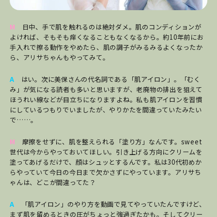
M
日中、手で肌を触れるのは絶対ダメ。肌のコンディションが
よければ、そもそも痒くなることもなくなるから。約10年前にお
手入れで擦る動作をやめたら、肌の調子がみるみるよくなったか
ら、アリサちゃんもやってみて。
A
はい。次に美保さんの代名詞である「肌アイロン」。「むく
み」が気になる読者も多いと思いますが、老廃物の排出を狙えて
ほうれい線などが目立ちになりますよね。私も肌アイロンを習慣
にしているつもりでいましたが、やりかたを間違っていたみたい
で……。
M
摩擦をせずに、肌を整えられる「塗り方」なんです。sweet
世代は今からやっておいてほしい。引き上げる方向にクリームを
塗ってあげるだけで、顔はシュッとするんです。私は30代初めか
らやっていて今日の今日まで欠かさずにやっています。アリサち
ゃんは、どこが間違ってた？
A
「肌アイロン」のやり方を動画で見てやっていたんですけど、
まず肌を留めるときの圧がちょっと強過ぎたかも。そしてクリー