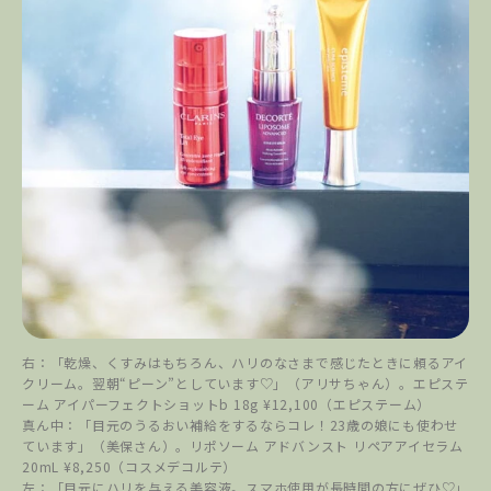
右：「乾燥、くすみはもちろん、ハリのなさまで感じたときに頼るアイ
クリーム。翌朝“ピーン”としています♡」（アリサちゃん）。エピステ
ーム アイパーフェクトショットb 18g ¥12,100（エピステーム）
真ん中：「目元のうるおい補給をするならコレ！23歳の娘にも使わせ
ています」（美保さん）。リポソーム アドバンスト リペアアイセラム
20mL ¥8,250（コスメデコルテ）
左：「目元にハリを与える美容液。スマホ使用が長時間の方にぜひ♡」