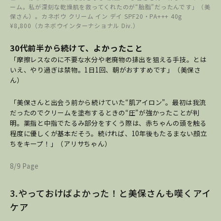
ーム。私が深刻な乾燥肌を救ってくれたのが“胎脂”だったんです」（美
保さん）。カネボウ クリーム イン デイ SPF20・PA+++ 40g
¥8,800（カネボウインターナショナル Div.）
30代前半から続けて、よかったこと
「摩擦レスなのに不要な水分や老廃物の排出を狙える手技。とは
いえ、やり過ぎは禁物。1日1回、朝がおすすめです」（美保さ
ん）
「美保さんと出会う前から続けていた“肌アイロン”。最初は我流
だったのでクリームを塗布するときの“圧”が強かったことが判
明。薬指と中指でたるみ部分をすくう際は、赤ちゃんの頭を触る
程度に優しくが基本だそう。続ければ、10年後もたるまない顔立
ちをキープ！」（アリサちゃん）
8/9 Page
3.やっておけばよかった！と美保さんも嘆くアイ
ケア