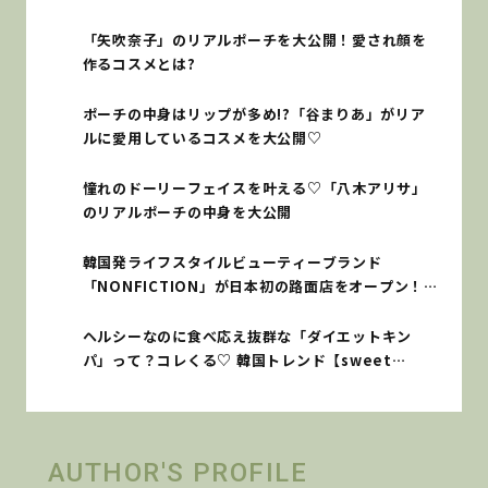
「矢吹奈子」のリアルポーチを大公開！愛され顔を
作るコスメとは?
ポーチの中身はリップが多め!?「谷まりあ」がリア
ルに愛用しているコスメを大公開♡
憧れのドーリーフェイスを叶える♡「八木アリサ」
のリアルポーチの中身を大公開
韓国発ライフスタイルビューティーブランド
「NONFICTION」が日本初の路面店をオープン！
【BEAUTY BUZZ】
ヘルシーなのに食べ応え抜群な「ダイエットキン
パ」って？コレくる♡ 韓国トレンド【sweet
lovers】
AUTHOR'S PROFILE