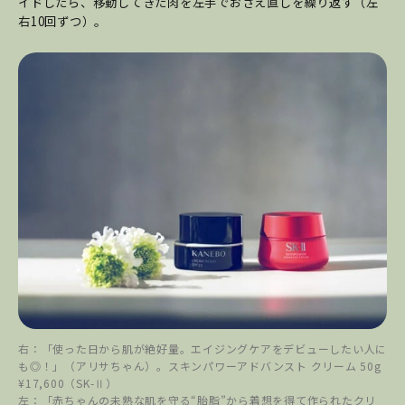
イドしたら、移動してきた肉を左手でおさえ直しを繰り返す（左
右10回ずつ）。
右：「使った日から肌が絶好量。エイジングケアをデビューしたい人に
も◎！」（アリサちゃん）。スキンパワーアドバンスト クリーム 50g
¥17,600（SK-Ⅱ）
左：「赤ちゃんの未熟な肌を守る“胎脂”から着想を得て作られたクリ