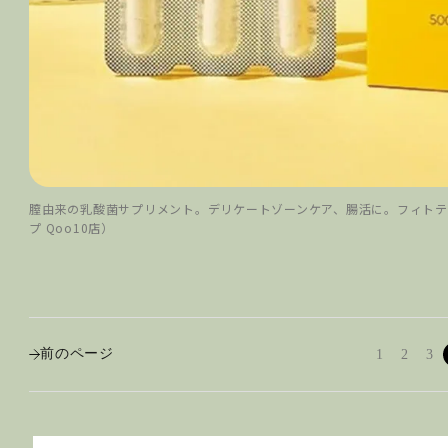
膣由来の乳酸菌サプリメント。デリケートゾーンケア、腸活に。フィトティク
プ Qoo10店）
前のページ
1
2
3