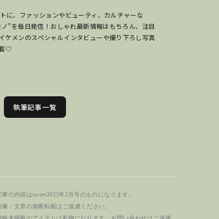
ットに、ファッションやビューティ、カルチャーな
のモノ”を毎日発信！おしゃれ最新情報はもちろん、注目
イケメンのスペシャルインタビューや撮り下ろし写真
載♡
執筆記事一覧
事の内容はsweet2025年2月号のものになります。
画像・文章の無断転載はご遠慮ください。
価格未掲載のアイテムは私物になります。お問い合わせはご遠慮