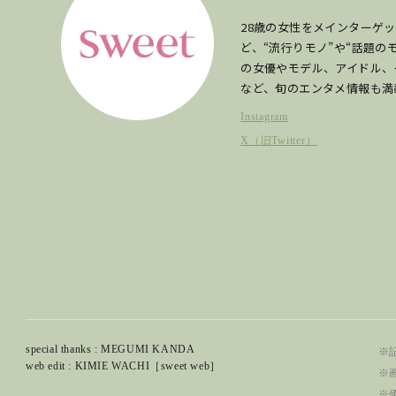
28歳の女性をメインターゲ
ど、“流行りモノ”や“話題
の女優やモデル、アイドル、
など、旬のエンタメ情報も満
Instagram
X（旧Twitter）
special thanks : MEGUMI KANDA
※記
web edit : KIMIE WACHI［sweet web］
※
※