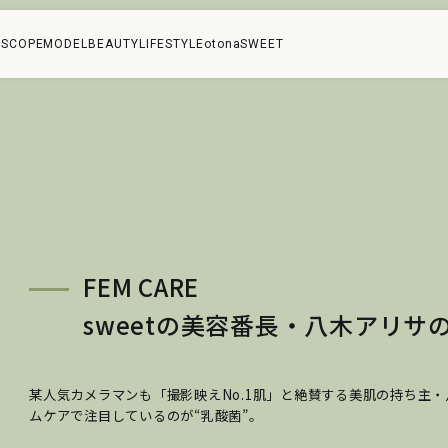
SCOPE
MODEL
BEAUTY
LIFESTYLE
otonaSWEET
FEM CARE
sweetの美容番長・八木アリサ
某人気カメラマンも「撮影映えNo.1肌」と絶賛する美肌の持ち主
ムケアで注目しているのが“乳酸菌”。