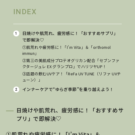
INDEX
日焼けや肌荒れ、疲労感に！「おすすめサプリ」
で即解決♡
①肌荒れや疲労感に！「I’m Vita」＆「orthomol
immun」
②第三の美肌成分プロテオグリカン配合「セブンファ
クタージュレ EX グランプロ」でハリツヤUP！
③話題の飲むUVケア！「ReFa UV TUNE（リファ UVチ
ューン）」
インナーケアで“ゆらぎ季節”を乗り越えよう！
日焼けや肌荒れ、疲労感に！「おすすめサ
プリ」で即解決♡
①肌荒れや疲労感に！「I’m Vita」＆