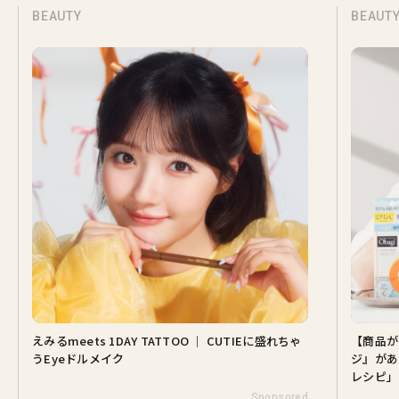
BEAUTY
CUTIEに盛れちゃ
【商品が当たる♡】この肌でいられるのは『オバ
ジ』があるから。山田涼介さんと選ぶ「Myオバジ
レシピ」
Sponsored
Sponsore