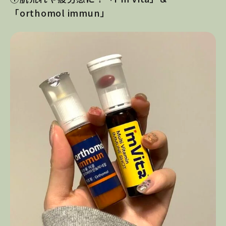
「orthomol immun」