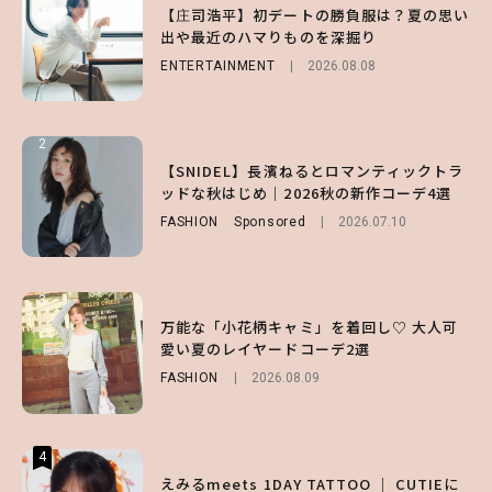
【森香澄】理想のスタイルはどう作る？体型
【庄司浩平】初デートの勝負服は？夏の思い
【SNIDEL】長濱ねるとロマンティックトラ
キープの秘訣や夏の過ごし方など独占インタ
出や最近のハマりものを深掘り
ッドな秋はじめ｜2026秋の新作コーデ4選
ビュー！
ENTERTAINMENT
FASHION
Sponsored
2026.08.08
2026.07.10
ENTERTAINMENT
2026.07.31
2
2
2
【付録】総柄ハローキティが可愛すぎ♡ 紀
【SNIDEL】長濱ねるとロマンティックトラ
【庄司浩平】初デートの勝負服は？夏の思い
ノ国屋コラボの“優秀保冷バッグ”は夏の強
ッドな秋はじめ｜2026秋の新作コーデ4選
出や最近のハマりものを深掘り
い味方！【オトナミューズ9月号増刊】
FASHION
ENTERTAINMENT
Sponsored
2026.08.08
2026.07.10
FUROKU
2026.07.12
3
3
3
【谷まりあ】夏は“シアースカート”でさり
万能な「小花柄キャミ」を着回し♡ 大人可
【SNIDEL】長濱ねるとロマンティックトラ
げなく肌見せ！透け感のニュアンスを楽しめ
愛い夏のレイヤードコーデ2選
ッドな秋はじめ｜2026秋の新作コーデ4選
るマストハブアイテム4選
FASHION
FASHION
Sponsored
2026.08.09
2026.07.10
FASHION
2026.07.19
4
4
4
【ハローキティ】がスシローと初コラボ♡
えみるmeets 1DAY TATTOO ｜ CUTIEに
【大原優乃】夏メイクはプレイフルに！ドキ