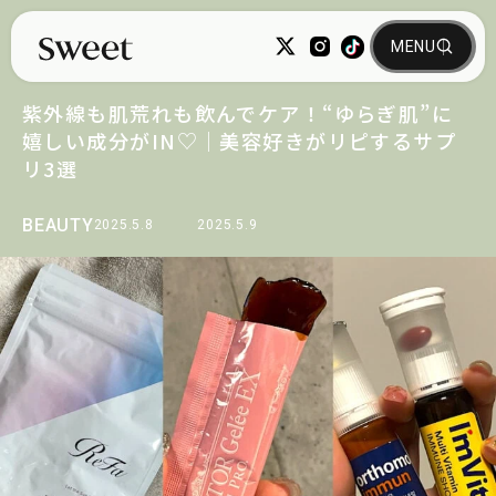
紫外線も肌荒れも飲んでケア！“ゆらぎ肌”に
嬉しい成分がIN♡｜美容好きがリピするサプ
リ3選
BEAUTY
2025.5.8
2025.5.9