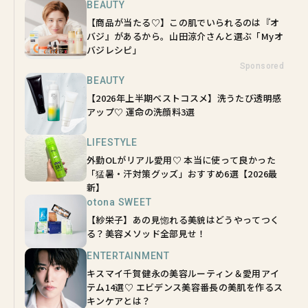
BEAUTY
【商品が当たる♡】この肌でいられるのは『オ
バジ』があるから。山田涼介さんと選ぶ「Myオ
バジレシピ」
Sponsored
BEAUTY
【2026年上半期ベストコスメ】洗うたび透明感
アップ♡ 運命の洗顔料3選
LIFESTYLE
外勤OLがリアル愛用♡ 本当に使って良かった
「猛暑・汗対策グッズ」おすすめ6選【2026最
新】
otona SWEET
【紗栄子】あの見惚れる美貌はどうやってつく
る？美容メソッド全部見せ！
ENTERTAINMENT
キスマイ千賀健永の美容ルーティン＆愛用アイ
テム14選♡ エビデンス美容番長の美肌を作るス
キンケアとは？