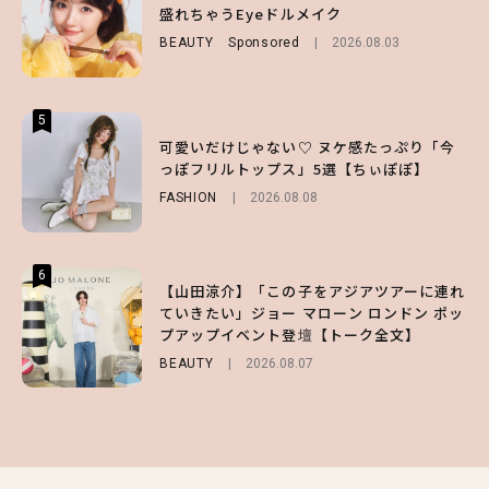
第1弾の気になるメニュー＆限定グッズを総
盛れちゃうEyeドルメイク
ッとしちゃう色っぽ“うるみ目”のつくり方
チェック！
BEAUTY
BEAUTY
Sponsored
2026.08.01
2026.08.03
LIFESTYLE
2026.07.31
5
5
5
【夏ヘアのくずれ・うねりに】ヘアメイク夢
可愛いだけじゃない♡ ヌケ感たっぷり「今
えみるmeets 1DAY TATTOO ｜ CUTIEに
月直伝♡ ドライシャンプー「バティスト」
っぽフリルトップス」5選【ちぃぽぽ】
盛れちゃうEyeドルメイク
を使ったプロ級スタイリング3選
FASHION
BEAUTY
Sponsored
2026.08.08
2026.08.03
BEAUTY
Sponsored
2026.07.03
6
6
6
【山田涼介】「この子をアジアツアーに連れ
【ハローキティ】がスシローと初コラボ♡
【GU】夏の“主役級”アイテム決定！ヘルシ
ていきたい」ジョー マローン ロンドン ポッ
第1弾の気になるメニュー＆限定グッズを総
ー＆可愛すぎる「大人の肌見せ」トップス3
プアップイベント登壇【トーク全文】
チェック！
選
BEAUTY
LIFESTYLE
FASHION
2026.08.07
2026.07.19
2026.07.31