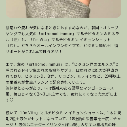
肌荒れや疲れが気になるときにおすすめなのが、韓国・オリーブ
ヤングでも人気の「orthomol immun」マルチビタミン＆ミネラ
ル（左）と、「I’m Vita」マルチビタミン イミュンショット
（右）。どちらもオールインワンタイプで、ビタミン補給＋回復
サポートがこれ1本で叶う名品！
まず、左の「orthomol immun」は、“ビタミン界のエルメス”と
呼ばれるドイツ生まれの高機能サプリ。日本向けに処方が見直さ
れており、ビタミンD、B群、リコピン、ルテインなど、20種以上
の栄養素が黄金バランスで配合されています。
液体はとろみがあり、味は酸味のある濃厚なマンゴージュース
風。毎日じゃなく2～3日に1本でも、疲れにくくなった気がしま
す♡
続いて「I’m Vita」マルチビタミン イミュンショットは、1本に錠
剤2粒＋液体がセットになっていて、18種類の栄養素を一度にチャ
ージ！ 液体はエナジードリンクっぽい親しみやすい柑橘系の味