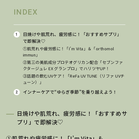
INDEX
日焼けや肌荒れ、疲労感に！「おすすめサプリ」
で即解決♡
①肌荒れや疲労感に！「I’m Vita」＆「orthomol
immun」
②第三の美肌成分プロテオグリカン配合「セブンファ
クタージュレ EX グランプロ」でハリツヤUP！
③話題の飲むUVケア！「ReFa UV TUNE（リファ UVチ
ューン）」
インナーケアで“ゆらぎ季節”を乗り越えよう！
日焼けや肌荒れ、疲労感に！「おすすめサ
プリ」で即解決♡
①肌荒れや疲労感に！「I’m Vita」＆