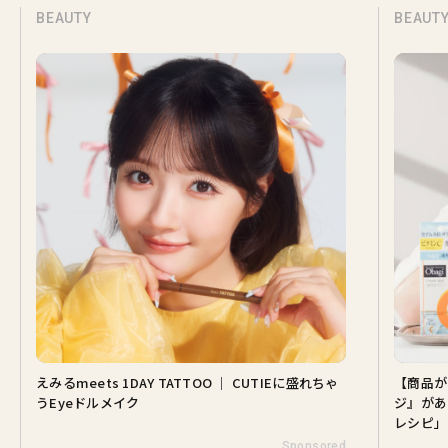
BEAUTY
BEAUT
えみるmeets 1DAY TATTOO ｜ CUTIEに盛れちゃ
【商品が
うEyeドルメイク
ジ』があ
レシピ」
Sponsored