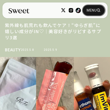
紫外線も肌荒れも飲んでケア！“ゆらぎ肌”に
嬉しい成分がIN♡｜美容好きがリピするサプ
リ3選
BEAUTY
2025.5.8
2025.5.9