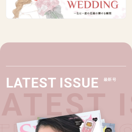
LATEST ISSUE
最新号
ATEST I