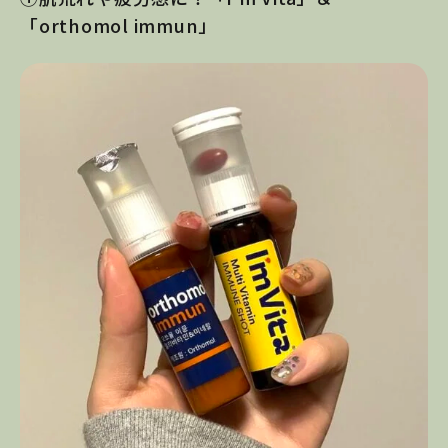
「orthomol immun」