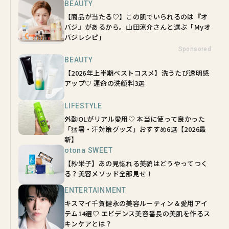
BEAUTY
【商品が当たる♡】この肌でいられるのは『オ
バジ』があるから。山田涼介さんと選ぶ「Myオ
バジレシピ」
Sponsored
BEAUTY
【2026年上半期ベストコスメ】洗うたび透明感
アップ♡ 運命の洗顔料3選
LIFESTYLE
外勤OLがリアル愛用♡ 本当に使って良かった
「猛暑・汗対策グッズ」おすすめ6選【2026最
新】
otona SWEET
【紗栄子】あの見惚れる美貌はどうやってつく
る？美容メソッド全部見せ！
ENTERTAINMENT
キスマイ千賀健永の美容ルーティン＆愛用アイ
テム14選♡ エビデンス美容番長の美肌を作るス
キンケアとは？