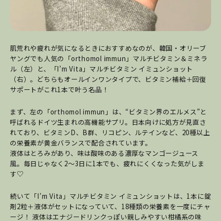
肌荒れや疲れが気になるときにおすすめなのが、韓国・オリーブ
ヤングでも人気の「orthomol immun」マルチビタミン＆ミネラ
ル（左）と、「I’m Vita」マルチビタミン イミュンショット
（右）。どちらもオールインワンタイプで、ビタミン補給＋回復
サポートがこれ1本で叶う名品！
まず、左の「orthomol immun」は、“ビタミン界のエルメス”と
呼ばれるドイツ生まれの高機能サプリ。日本向けに処方が見直さ
れており、ビタミンD、B群、リコピン、ルテインなど、20種以上
の栄養素が黄金バランスで配合されています。
液体はとろみがあり、味は酸味のある濃厚なマンゴージュース
風。毎日じゃなく2～3日に1本でも、疲れにくくなった気がしま
す♡
続いて「I’m Vita」マルチビタミン イミュンショットは、1本に錠
剤2粒＋液体がセットになっていて、18種類の栄養素を一度にチャ
ージ！ 液体はエナジードリンクっぽい親しみやすい柑橘系の味