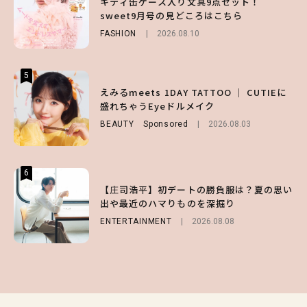
キティ缶ケース入り文具9点セット！
第1弾の気になるメニュー＆限定グッズを総
盛れちゃうEyeドルメイク
sweet9月号の見どころはこちら
チェック！
BEAUTY
Sponsored
2026.08.03
FASHION
LIFESTYLE
2026.08.10
2026.07.31
5
5
5
【GU】夏の“主役級”アイテム決定！ヘルシ
えみるmeets 1DAY TATTOO ｜ CUTIEに
【大原優乃】夏メイクはプレイフルに！ドキ
ー＆可愛すぎる「大人の肌見せ」トップス3
盛れちゃうEyeドルメイク
ッとしちゃう色っぽ“うるみ目”のつくり方
選
BEAUTY
BEAUTY
Sponsored
2026.08.01
2026.08.03
FASHION
2026.07.19
6
6
6
【庄司浩平】初デートの勝負服は？夏の思い
【紗栄子】媚びない色気がたまらない♡ 洗
【齋藤飛鳥】20cmの大胆ヘアカット♡ 新し
出や最近のハマりものを深掘り
練されたカジュアル肌見せコーデ2選
い魅力引き出す「夏のレディコーデ」4選
ENTERTAINMENT
otona SWEET
FASHION
2026.07.25
2026.08.02
2026.08.08