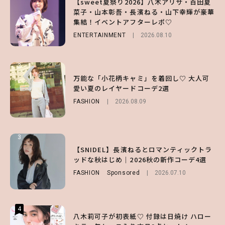
【sweet夏祭り2026】八木アリサ・百田夏
【森香澄】理想のスタイルはどう作る？体型
【SNIDEL】長濱ねるとロマンティックトラ
菜子・山本彰吾・長濱ねる・山下幸輝が豪華
キープの秘訣や夏の過ごし方など独占インタ
ッドな秋はじめ｜2026秋の新作コーデ4選
集結！イベントアフターレポ♡
ビュー！
FASHION
Sponsored
2026.07.10
ENTERTAINMENT
ENTERTAINMENT
2026.08.10
2026.07.31
2
2
2
【付録】総柄ハローキティが可愛すぎ♡ 紀
万能な「小花柄キャミ」を着回し♡ 大人可
【庄司浩平】初デートの勝負服は？夏の思い
ノ国屋コラボの“優秀保冷バッグ”は夏の強
愛い夏のレイヤードコーデ2選
出や最近のハマりものを深掘り
い味方！【オトナミューズ9月号増刊】
FASHION
ENTERTAINMENT
2026.08.09
2026.08.08
FUROKU
2026.07.12
3
3
3
【谷まりあ】夏は“シアースカート”でさり
【SNIDEL】長濱ねるとロマンティックトラ
【SNIDEL】長濱ねるとロマンティックトラ
げなく肌見せ！透け感のニュアンスを楽しめ
ッドな秋はじめ｜2026秋の新作コーデ4選
ッドな秋はじめ｜2026秋の新作コーデ4選
るマストハブアイテム4選
FASHION
FASHION
Sponsored
Sponsored
2026.07.10
2026.07.10
FASHION
2026.07.19
4
4
4
八木莉可子が初表紙♡ 付録は日焼け ハロー
【ハローキティ】がスシローと初コラボ♡
えみるmeets 1DAY TATTOO ｜ CUTIEに